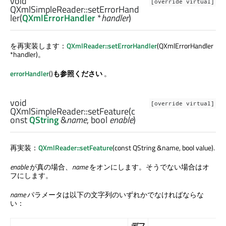
void
[override virtual]
QXmlSimpleReader::
setErrorHand
ler
(
QXmlErrorHandler
*
handler
)
を再実装します：
QXmlReader::setErrorHandler
(QXmlErrorHandler
*handler)。
errorHandler
()
も参照ください
。
void
[override virtual]
QXmlSimpleReader::
setFeature
(c
onst
QString
&
name
,
bool
enable
)
再実装：
QXmlReader::setFeature
(const QString &name, bool value).
enable
が真の場合、
name
をオンにします。そうでない場合はオ
フにします。
name
パラメータは以下の文字列のいずれかでなければならな
い：
デフ