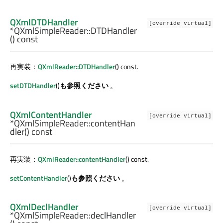
QXmlDTDHandler
[override virtual]
*QXmlSimpleReader::
DTDHandler
() const
再実装：
QXmlReader::DTDHandler
() const.
setDTDHandler
()
も参照ください
。
QXmlContentHandler
[override virtual]
*QXmlSimpleReader::
contentHan
dler
() const
再実装：
QXmlReader::contentHandler
() const.
setContentHandler
()
も参照ください
。
QXmlDeclHandler
[override virtual]
*QXmlSimpleReader::
declHandler