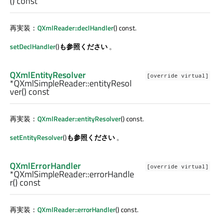
() const
再実装：
QXmlReader::declHandler
() const.
setDeclHandler
()
も参照ください
。
QXmlEntityResolver
[override virtual]
*QXmlSimpleReader::
entityResol
ver
() const
再実装：
QXmlReader::entityResolver
() const.
setEntityResolver
()
も参照ください
。
QXmlErrorHandler
[override virtual]
*QXmlSimpleReader::
errorHandle
r
() const
再実装：
QXmlReader::errorHandler
() const.