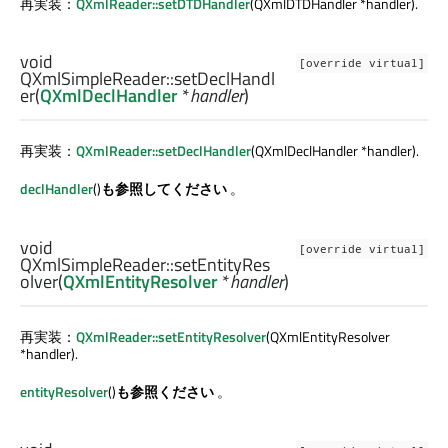
再実装：
QXmlReader::setDTDHandler
(QXmlDTDHandler *handler).
void
[override virtual]
QXmlSimpleReader::
setDeclHandl
er
(
QXmlDeclHandler
*
handler
)
再実装：
QXmlReader::setDeclHandler
(QXmlDeclHandler *handler).
declHandler
()
も参照してください
。
void
[override virtual]
QXmlSimpleReader::
setEntityRes
olver
(
QXmlEntityResolver
*
handler
)
再実装：
QXmlReader::setEntityResolver
(QXmlEntityResolver
*handler).
entityResolver
()
も参照ください
。