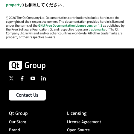
property
()
も参照してください
。
©
2026 The Qt Company Ltd. Documentation contributions included herein are the
copyrights of their respective owners. The documentation provided herein is licensed
under the terms of the
GNU Free Documentation License version 1.3
as published by
the Free Software Foundation. Qt and respective logos are
trademarks
of The Qt
Company Ltd. in Finland and/or other countries worldwide. All other trademarks are
property of their respective owners.
Contact Us
Qt Group
Licensing
Our Story
License Agreement
Brand
Open Source