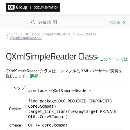
Qt 6.11
Qt 5 Core Compatibility APIs
C++ Classes
QXmlSimpleReader
QXmlSimpleReader Class
このページでは
QXmlSimpleReader クラスは、シンプルな XML パーサーの実装を
提供します。
詳細...
ヘッダ
#include <QXmlSimpleReader>
ー
find_package(Qt6 REQUIRED COMPONENTS
Core5Compat)
CMake：
target_link_libraries(mytarget PRIVATE
Qt6::Core5Compat)
qmake：
QT += core5compat