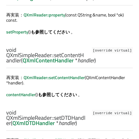
再実装：
QXmlReader::property
(const QString &name, bool *ok)
const.
setProperty
()
も参照してください
。
void
[override virtual]
QXmlSimpleReader::
setContentH
andler
(
QXmlContentHandler
*
handler
)
再実装：
QXmlReader::setContentHandler
(QXmlContentHandler
*handler).
contentHandler
()
も参照してください
。
void
[override virtual]
QXmlSimpleReader::
setDTDHandl
er
(
QXmlDTDHandler
*
handler
)