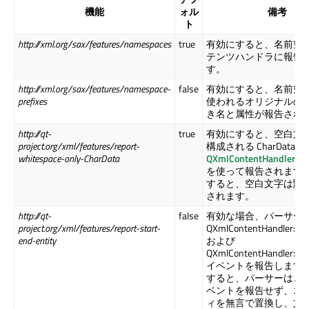
機能
ォル
備考
ト
http://xml.org/sax/features/namespaces
true
有効にすると、名前空
テンツハンドラに報告
す。
http://xml.org/sax/features/namespace-
false
有効にすると、名前空
prefixes
使われるオリジナルの
き名と属性が報告され
http://qt-
true
有効にすると、空白文
project.org/xml/features/report-
構成される CharData は
whitespace-only-CharData
QXmlContentHandler::ch
を使って報告されます
すると、空白文字は黙
されます。
http://qt-
false
有効な場合、パーサー
project.org/xml/features/report-start-
QXmlContentHandler::sta
end-entity
および
QXmlContentHandler::end
イベントを報告します
すると、パーサーはこ
ベントを報告せず、エ
ィを無言で置換し、文