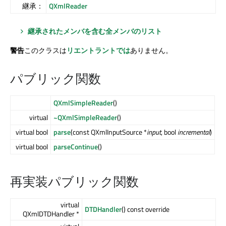
継承：
QXmlReader
継承されたメンバを含む全メンバのリスト
警告
このクラスは
リエントラントでは
ありません。
パブリック関数
QXmlSimpleReader
()
virtual
~QXmlSimpleReader
()
virtual bool
parse
(const QXmlInputSource *
input
, bool
incremental
)
virtual bool
parseContinue
()
再実装パブリック関数
virtual
DTDHandler
() const override
QXmlDTDHandler *