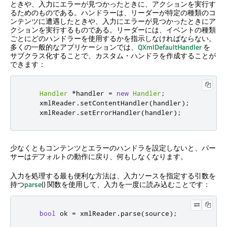
ときや、入力にエラーが見つかったときに、アクションを実行す
るためのものである。ハンドラーは、リーダーが特定の種類のコ
ンテンツに遭遇したときや、入力にエラーが見つかったときにア
クションを実行するものである。リーダーには、イベントの種類
ごとにどのハンドラーを使用するかを指示しなければならない。
多くの一般的なアプリケーションでは、
QXmlDefaultHandler
を
サブクラス化することで、カスタム・ハンドラを作成することが
できます：
Handler
*
handler 
=
new
Handler
;
    xmlReader
.
setContentHandler
(
handler
);
    xmlReader
.
setErrorHandler
(
handler
);
少なくともコンテンツとエラーのハンドラを設定しないと、パー
サーはデフォルトの動作に戻り、何もしなくなります。
入力を処理する最も便利な方法は、入力ソースを指定する引数を
持つ
parse
() 関数を使用して、入力を一度に読み込むことです：
bool
 ok 
=
 xmlReader
.
parse
(
source
);