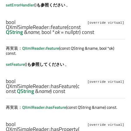
setErrorHandler
()
も参照ください
。
bool
[override virtual]
QXmlSimpleReader::
feature
(const
QString
&
name
,
bool
*
ok
= nullptr) const
再実装：
QXmlReader::feature
(const QString &name, bool *ok)
const.
setFeature
()
も参照してください
。
bool
[override virtual]
QXmlSimpleReader::
hasFeature
(c
onst
QString
&
name
) const
再実装：
QXmlReader::hasFeature
(const QString &name) const.
bool
[override virtual]
QXmlSimpleReader::
hasProperty
(