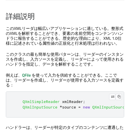
詳細説明
このXMLリーダは幅広いアプリケーションに適している。整形式
のXMLを解析することができ、要素の名前空間をコンテンツハン
ドラに報告することができる。歴史的な理由により、XML 1.0仕
様に記述されている属性値の正規化と行末処理は行われない。
このクラスの最も簡単な使用パターンは、リーダーのインスタン
スを作成し、入力ソースを定義し、リーダーによって使用される
ハンドラを指定し、データを解析することです。
例えば、
QFile
を使って入力を供給することができる。ここで
は、リーダーを作成し、リーダーが使用する入力ソースを定義す
る：
QXmlSimpleReader
 xmlReader
;
QXmlInputSource
*
source 
=
new
QXmlInputSource
(
ハンドラーは、リーダーが特定のタイプのコンテンツに遭遇した