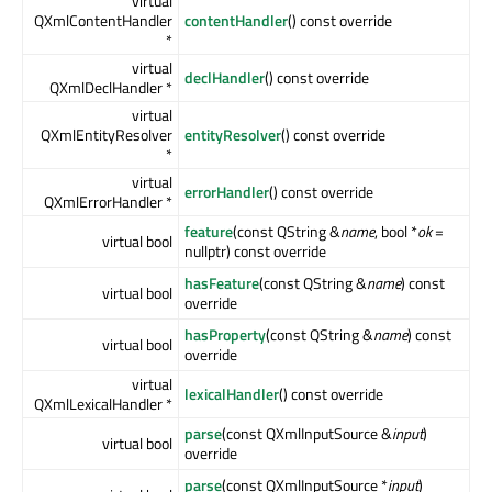
virtual
QXmlContentHandler
contentHandler
() const override
*
virtual
declHandler
() const override
QXmlDeclHandler *
virtual
QXmlEntityResolver
entityResolver
() const override
*
virtual
errorHandler
() const override
QXmlErrorHandler *
feature
(const QString &
name
, bool *
ok
=
virtual bool
nullptr) const override
hasFeature
(const QString &
name
) const
virtual bool
override
hasProperty
(const QString &
name
) const
virtual bool
override
virtual
lexicalHandler
() const override
QXmlLexicalHandler *
parse
(const QXmlInputSource &
input
)
virtual bool
override
parse
(const QXmlInputSource *
input
)