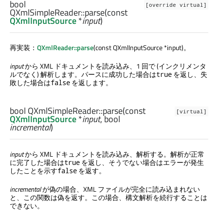
bool
[override virtual]
QXmlSimpleReader::
parse
(const
QXmlInputSource
*
input
)
再実装：
QXmlReader::parse
(const QXmlInputSource *input)。
input
から XML ドキュメントを読み込み、1 回で (インクリメンタ
ルでなく) 解析します。パースに成功した場合は
を返し、失
true
敗した場合は
を返します。
false
bool
QXmlSimpleReader::
parse
(const
[virtual]
QXmlInputSource
*
input
,
bool
incremental
)
input
から XML ドキュメントを読み込み、解析する。解析が正常
に完了した場合は
を返し、そうでない場合はエラーが発生
true
したことを示す
を返す。
false
incremental
が偽の場合、XML ファイルが完全に読み込まれない
と、この関数は偽を返す。この場合、構文解析を続行することは
できない。