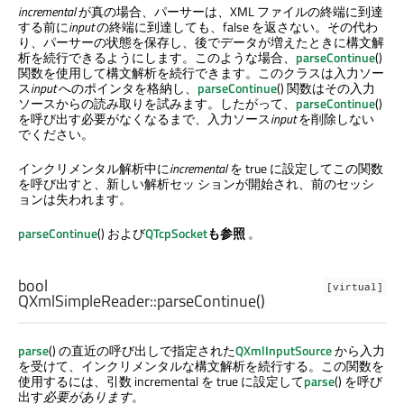
incremental
が真の場合、パーサーは、XML ファイルの終端に到達
する前に
input
の終端に到達しても、false を返さない。その代わ
り、パーサーの状態を保存し、後でデータが増えたときに構文解
析を続行できるようにします。このような場合、
parseContinue
()
関数を使用して構文解析を続行できます。このクラスは入力ソー
ス
input
へのポインタを格納し、
parseContinue
() 関数はその入力
ソースからの読み取りを試みます。したがって、
parseContinue
()
を呼び出す必要がなくなるまで、入力ソース
input
を削除しない
でください。
インクリメンタル解析中に
incremental
を true に設定してこの関数
を呼び出すと、新しい解析セッ ションが開始され、前のセッシ
ョンは失われます。
parseContinue
() および
QTcpSocket
も参照
。
bool
[virtual]
QXmlSimpleReader::
parseContinue
()
parse
() の直近の呼び出しで指定された
QXmlInputSource
から入力
を受けて、インクリメンタルな構文解析を続行する。この関数を
使用するには、引数 incremental を true に設定して
parse
() を呼び
出す
必要があります
。