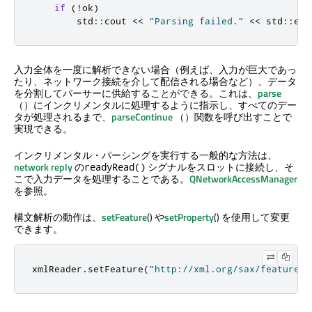
if
(
!
ok
)
        std
::
cout 
<
<
"Parsing failed."
<
<
 std
::
end
入力全体を一度に解析できない場合（例えば、入力が巨大であっ
たり、ネットワーク接続を介して配信される場合など）、データ
を分割してパーサーに供給することができる。これは、
parse
（）にインクリメンタルに処理するように指示し、すべてのデー
タが処理されるまで、
parseContinue
（）関数を呼び出すことで
実現できる。
インクリメンタル・パーシングを実行する一般的な方法は、
network reply
の
シグナルをスロットに接続し、そ
readyRead()
こで入力データを処理することである。
QNetworkAccessManager
を参照。
構文解析の動作は、
setFeature
() や
setProperty
() を使用して変更
できます。
xmlReader
.
setFeature
(
"http://xml.org/sax/features/