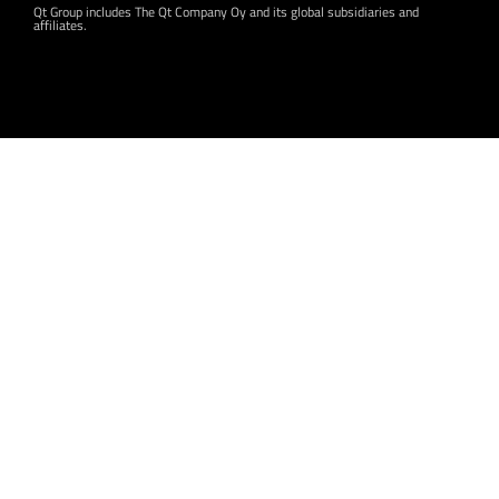
Qt Group includes The Qt Company Oy and its global subsidiaries and
affiliates.