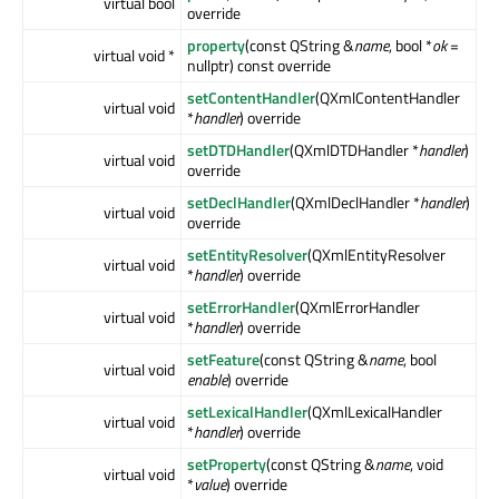
virtual bool
override
property
(const QString &
name
, bool *
ok
=
virtual void *
nullptr) const override
setContentHandler
(QXmlContentHandler
virtual void
*
handler
) override
setDTDHandler
(QXmlDTDHandler *
handler
)
virtual void
override
setDeclHandler
(QXmlDeclHandler *
handler
)
virtual void
override
setEntityResolver
(QXmlEntityResolver
virtual void
*
handler
) override
setErrorHandler
(QXmlErrorHandler
virtual void
*
handler
) override
setFeature
(const QString &
name
, bool
virtual void
enable
) override
setLexicalHandler
(QXmlLexicalHandler
virtual void
*
handler
) override
setProperty
(const QString &
name
, void
virtual void
*
value
) override