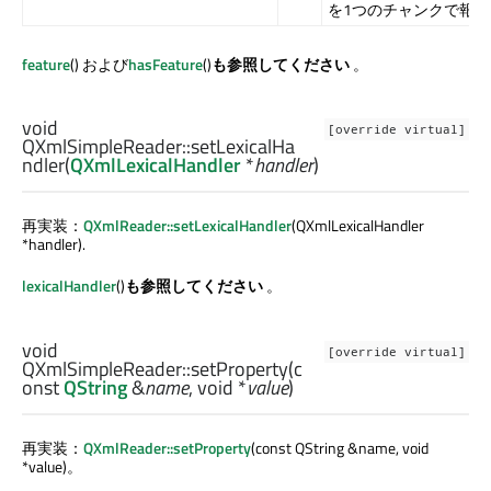
を1つのチャンクで報
feature
() および
hasFeature
()
も参照してください
。
void
[override virtual]
QXmlSimpleReader::
setLexicalHa
ndler
(
QXmlLexicalHandler
*
handler
)
再実装：
QXmlReader::setLexicalHandler
(QXmlLexicalHandler
*handler).
lexicalHandler
()
も参照してください
。
void
[override virtual]
QXmlSimpleReader::
setProperty
(c
onst
QString
&
name
,
void
*
value
)
再実装：
QXmlReader::setProperty
(const QString &name, void
*value)。