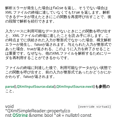
解析エラーが発生した場合は
を返し、そうでない場合は
false
XML ファイルの終端に達していなくても
を返します。解析
true
できるデータが増えたときにこの関数を再度呼び出すことで、後
の段階で解析を続行できます。
入力ソースに利用可能なデータがないときにこの関数を呼び出す
と、XML ファイルの終端に達したことを読 み手に示します。こ
の時点までに供給された入力が整形式でなかった場合、構文解析
エラーが発生し、falseが返されます。与えられた入力が整形式で
あった場合、trueが返される。このように入力を終了させること
は重要です。なぜなら、他のXMLファイルを解析するためにリー
ダを再利用することができるからです。
ファイルの終端に到達した後で、利用可能なデータがない状態で
この関数を呼び出すと、前の入力が整形式であったかどうかにか
かわらず、falseが返されます。
parse
(),
QXmlInputSource::data
(),
QXmlInputSource::next
()
も参照の
こと。
void
[override virtual]
*QXmlSimpleReader::
property
(co
nst
QString
&
name
,
bool
*
ok
= nullptr) const