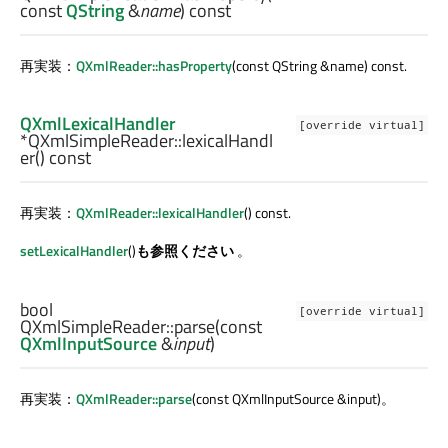
const
QString
&
name
) const
再実装：
QXmlReader::hasProperty
(const QString &name) const.
QXmlLexicalHandler
[override virtual]
*QXmlSimpleReader::
lexicalHandl
er
() const
再実装：
QXmlReader::lexicalHandler
() const.
setLexicalHandler
()
も参照ください
。
bool
[override virtual]
QXmlSimpleReader::
parse
(const
QXmlInputSource
&
input
)
再実装：
QXmlReader::parse
(const QXmlInputSource &input)。