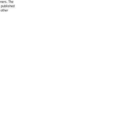
wners. The
 published
 other