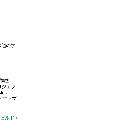
の他の学
ンを作成、
ロジェク
Meta-
トアップ
ビルド