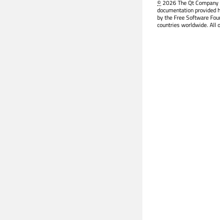
©
2026 The Qt Company Ltd
documentation provided h
by the Free Software Fou
countries worldwide. All 