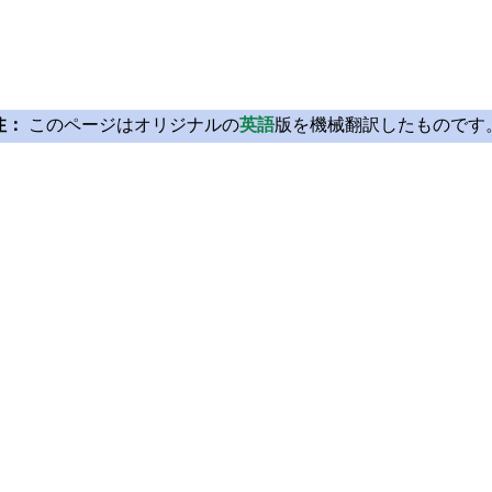
注：
このページはオリジナルの
英語
版を機械翻訳したものです
Licensing
Learn Qt
License Agreement
For Learners
Open Source
For Students and Tea
Plans and pricing
Qt Documentation
Download
Qt Forum