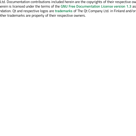
. Documentation contributions included herein are the copyrights of their respective o
erein is licensed under the terms of the
GNU Free Documentation License version 1.3
as
ndation. Qt and respective logos are
trademarks
of The Qt Company Ltd. in Finland and/or
other trademarks are property of their respective owners.