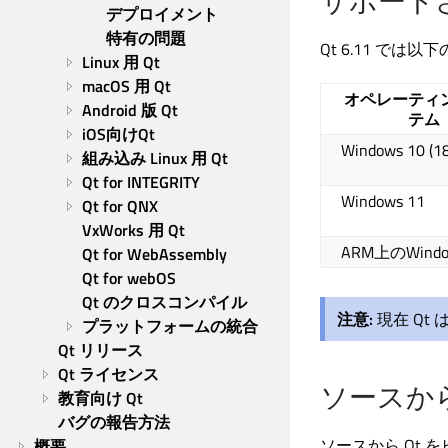
サポート
デプロイメント
特有の問題
Qt 6.11 では
Linux 用 Qt
macOS 用 Qt
オペレーティ
Android 版 Qt
テム
iOS向けQt
Windows 10 (
組み込み Linux 用 Qt
Qt for INTEGRITY
Windows 11
Qt for QNX
VxWorks 用 Qt
ARM上のWindo
Qt for WebAssembly
Qt for webOS
Qt のクロスコンパイル
注意:
現在 Qt 
プラットフォームの統合
Qt リリース
Qt ライセンス
ソースか
教育向け Qt
バグの報告方法
ソースから Qt
概要