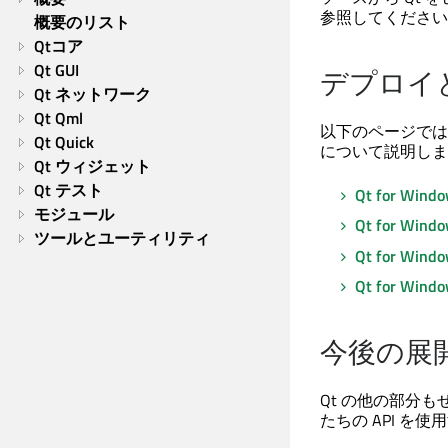
参照してください
概要のリスト
Qtコア
Qt GUI
デプロイ
Qt ネットワーク
Qt Qml
以下のページでは
Qt Quick
について説明しま
Qt ウィジェット
Qt テスト
Qt for Wi
モジュール
Qt for 
ツールとユーティリティ
Qt for Wi
Qt for Wi
今後の展
Qt の他の部分
たちの API を