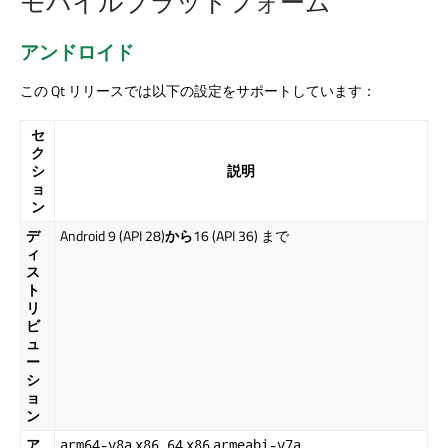
モバイルプラットフォーム
アンドロイド
この Qt リリースでは以下の設定をサポートしています：
セ
ク
シ
説明
ョ
ン
デ
Android 9 (API 28)
から
16 (API 36) まで
ィ
ス
ト
リ
ビ
ュ
ー
シ
ョ
ン
ア
arm64-v8a
x86_64
x86
armeabi-v7a