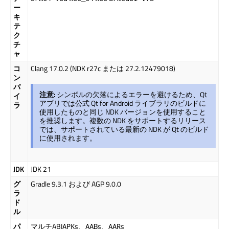
ー
キ
テ
ク
チ
ャ
コ
Clang 17.0.2 (NDK r27c または 27.2.12479018)
ン
パ
注意:
シンボルの欠落によるエラーを避けるため、Qt
イ
アプリでは公式 Qt for Android ライブラリのビルドに
ラ
使用したものと同じ NDK バージョンを使用すること
を推奨します。複数の NDK をサポートするリリース
では、サポートされている最新の NDK が Qt のビルド
に使用されます。
JDK
JDK 21
グ
Gradle 9.3.1 および AGP 9.0.0
ラ
ド
ル
パ
マルチABI
s、
s、
s
APK
AAB
AAR