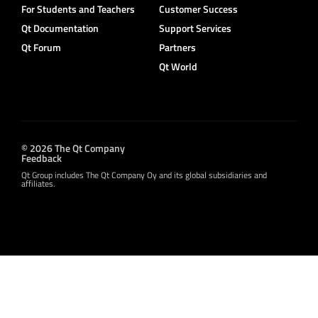
For Students and Teachers
Customer Success
Qt Documentation
Support Services
Qt Forum
Partners
Qt World
© 2026 The Qt Company
Feedback
Qt Group includes The Qt Company Oy and its global subsidiaries and
affiliates.