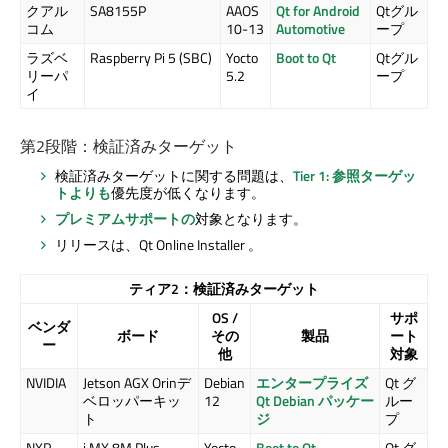
クアル
SA8155P
AAOS
Qt for Android
Qtグル
コム
10-13
Automotive
ープ
ラズベ
Raspberry Pi 5 (SBC)
Yocto
Boot to Qt
Qtグル
リーパ
5.2
ープ
イ
第2段階：検証済みターゲット
検証済みターゲットに関する問題は、
Tier 1: 参照ターゲッ
トよりも
優先度が低くなります。
プレミアムサポートの
対象となります。
リリースは、
Qt Online Installer
。
ティア2：検証済みターゲット
OS /
サポ
ベンダ
ボード
その
製品
ート
ー
他
対象
NVIDIA
Jetson AGX Orinデ
Debian
エンタープライズ
Qt グ
ベロッパーキッ
12
Qt Debian パッケー
ルー
ト
ジ
プ
NXP
i.MX 8M Plus
Yocto
Boot to Qt
Qt グ