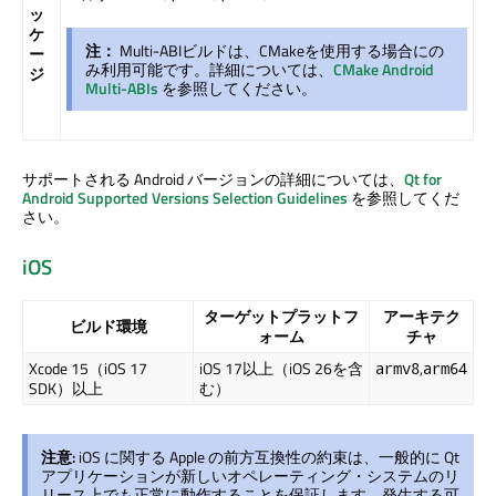
ッ
ケ
注：
Multi-ABIビルドは、CMakeを使用する場合にの
ー
み利用可能です。詳細については、
CMake Android
ジ
Multi-ABIs
を参照してください。
サポートされる Android バージョンの詳細については、
Qt for
Android Supported Versions Selection Guidelines
を参照してくだ
さい。
iOS
ターゲットプラットフ
アーキテク
ビルド環境
ォーム
チャ
Xcode 15（iOS 17
iOS 17以上（iOS 26を含
,
armv8
arm64
SDK）以上
む）
注意:
iOS に関する Apple の前方互換性の約束は、一般的に Qt
アプリケーションが新しいオペレーティング・システムのリ
リース上でも正常に動作することを保証します。発生する可