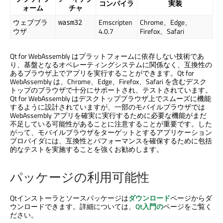
コンパイラ
実装
ォーム
チャ
ウェブブラ
Emscripten
Chrome、Edge、
wasm32
ウザ
4.0.7
Firefox、Safari
Qt for WebAssembly はプラットフォームに依存しない技術であ
り、基盤となるオペレーティングシステムに関係なく、互換性の
あるブラウザ上でアプリを実行することができます。Qt for
WebAssembly は、Chrome、Edge、Firefox、Safari を含むデスク
トップのブラウザで十分にサポートされ、テストされています。
Qt for WebAssembly はデスクトップブラウザ上でスムーズに機能
するように設計されていますが、一部のモバイルブラウザでは
WebAssembly アプリを確実に実行するために必要な機能がまだ
不足している可能性があることに注意することが重要です。した
がって、モバイルブラウザをターゲットとするアプリケーション
プロバイダには、互換性とパフォーマンスを確保するために包括
的なテストを実施することを強くお勧めします。
パッケージの利用可能性
Qtインストーラとソースパッケージは
ダウンロード
ページからダ
ウンロードできます。詳細については、
Qt入門の
ページをご覧く
ださい。