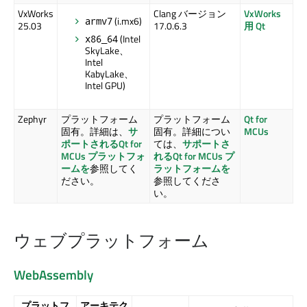
VxWorks
Clang バージョン
VxWorks
(i.mx6)
armv7
25.03
17.0.6.3
用 Qt
(Intel
x86_64
SkyLake、
Intel
KabyLake、
Intel GPU)
Zephyr
プラットフォーム
プラットフォーム
Qt for
固有。詳細は、
サ
固有。詳細につい
MCUs
ポートされる
Qt for
ては、
サポートさ
MCUs
プラットフォ
れる
Qt for MCUs
プ
ームを
参照してく
ラットフォームを
ださい。
参照してくださ
い。
ウェブプラットフォーム
WebAssembly
プラットフ
アーキテク