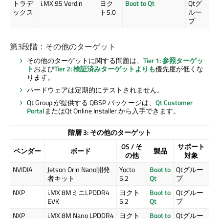
トラデ
i.MX 95 Verdin
ヨク
Boot to Qt
Qtグ
ックス
ト5.0
ルー
プ
第3段階：その他のターゲット
その他のターゲットに関する問題は、
Tier 1: 参照ターゲッ
ト
および
Tier 2: 検証済みターゲットよりも
優先度が低くな
ります。
ハードウェアは定期的にテストされません。
Qt Group が提供する QBSP パッケージは、
Qt Customer
Portal
または
Qt Online Installer
から入手できます。
階層 3: その他のターゲット
OS / そ
サポート
ベンダー
ボード
製品
の他
対象
NVIDIA
Jetson Orin Nano開発
Yocto
Boot to
Qtグルー
者キット
5.2
Qt
プ
NXP
i.MX 8MミニLPDDR4
ヨクト
Boot to
Qtグルー
EVK
5.2
Qt
プ
NXP
i.MX 8M Nano LPDDR4
ヨクト
Boot to
Qtグルー