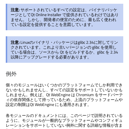
注意:
サポートされているすべての設定は、バイナリパッケ
ージとして
Qt Online Installer
で提供されているわけではあり
ません。 しかし、開発者の便宜のために、最も広く使われ
ている設定を提供することを意図しています。
注意:
Linuxのバイナリ・パッケージはglibc 2.34に対してリン
クされています。これより古いバージョンの glibc を使用し
ている場合は、ソースから Qt をビルドするか、glibc を 2.34
以降にアップグレードする必要があります。
例外
個々のモジュールはいくつかのプラットフォームでしか利用でき
ないかもしれませんし、すべての設定をサポートしていないかも
しれません。例えば、
Qt WebEngine
は Chromium をサードパーテ
ィの依存関係として持っているため、上流のプラットフォームや
設定の制限は
Qt WebEngine
にも適用されます。
各モジュールのドキュメントには、このページで説明されている
ように、モジュールが一般的なプラットフォームやコンフィギュ
レーションをサポートしていない例外に関する詳細な情報が含ま