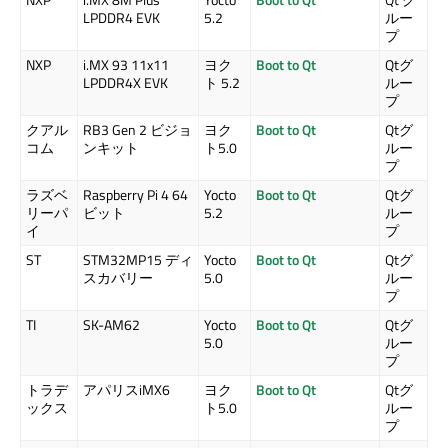
LPDDR4 EVK
5.2
ルー
プ
NXP
i.MX 93 11x11
ヨク
Boot to Qt
Qtグ
LPDDR4X EVK
ト 5.2
ルー
プ
クアル
RB3 Gen 2 ビジョ
ヨク
Boot to Qt
Qtグ
コム
ンキット
ト5.0
ルー
プ
ラズベ
Raspberry Pi 4 64
Yocto
Boot to Qt
Qtグ
リーパ
ビット
5.2
ルー
イ
プ
ST
STM32MP15 ディ
Yocto
Boot to Qt
Qtグ
スカバリー
5.0
ルー
プ
TI
SK-AM62
Yocto
Boot to Qt
Qtグ
5.0
ルー
プ
トラデ
アパリスiMX6
ヨク
Boot to Qt
Qtグ
ックス
ト5.0
ルー
プ