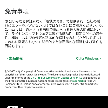
免責事項
Qt はいかなる保証もなく「現状のまま」で提供され、当社の製
品にエラーやバグがないわけではないことにご注意ください。Qt
Company は、適用される法律で認められる最大限の範囲におい
て、ライセンスソフトウェアに関する商品性、特定目的への適合
性、権原、および非侵害の黙示的な保証を含む（ただし必ずしも
これらに限定されない）明示的または黙示的な保証および条件を
否認します。
製品情報
Qt for Windows
©
2026 The Qt Company Ltd. Documentation contributions included herein are the
copyrights of their respective owners. The documentation provided herein is licensed
under the terms of the
GNU Free Documentation License version 1.3
as published by
the Free Software Foundation. Qt and respective logos are
trademarks
of The Qt
Company Ltd. in Finland and/or other countries worldwide. All other trademarks are
property of their respective owners.