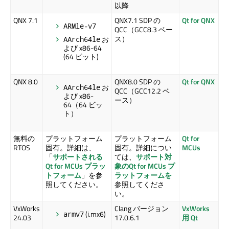
以降
QNX 7.1
QNX7.1 SDP の
Qt for QNX
ARMle-v7
QCC（GCC8.3 ベー
ス）
お
AArch64le
よび x86-64
(64 ビット)
QNX 8.0
QNX8.0 SDP の
Qt for QNX
お
AArch64le
QCC（GCC12.2 ベ
よび x86-
ース）
64（64 ビッ
ト）
無料の
プラットフォーム
プラットフォーム
Qt for
RTOS
固有。詳細は、
固有。詳細につい
MCUs
「
サポートされる
ては、
サポート対
Qt for MCUs
プラッ
象の
Qt for MCUs
プ
トフォーム
」を参
ラットフォームを
照してください。
参照してくださ
い。
VxWorks
Clang バージョン
VxWorks
(i.mx6)
armv7
24.03
17.0.6.1
用 Qt