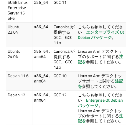
SUSE Linux
GCC 11
x86_64
Enterprise
Server 15
SP6
Ubuntu
Canonicalが
こちらも参照してくださ
x86_64
22.04
提供する
い：
エンタープライズ Qt
GCC、GCC
Debian パッケージ
。
11.x
Ubuntu
Canonicalが
Linux on Arm デスクトッ
x86_64,
24.04
提供する
プのサポートに関する
注
arm64
GCC、GCC
記を
参照してください。
13.x
Debian 11.6
GCC 10
Linux on Arm デスクトッ
x86_64,
プサポートに関する
注記
arm64
を
参照してください。
Debian 12
GCC 12
こちらも参照してくださ
x86_64,
い：
Enterprise Qt Debian
arm64
パッケージ
。
Linux on Arm デスクトッ
プのサポートに関する
注
記を
参照してください。