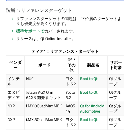
階層 1: リファレンスターゲット
リファレンスターゲットの問題は、下位層のターゲットよ
りも優先度が高くなります。
標準サポートで
カバーされます。
リリースは、
Qt Online Installer
。
ティア1：リファレンス・ターゲット
OS /
ベンダ
サポー
ボード
その
製品名
ー
ト対象
他
インテ
NUC
ヨク
Boot to Qt
Qtグル
ル
ト 5.2
ープ
エヌビ
Jetson AGX Orin
Yocto
Boot to Qt
Qtグル
ディア
64GB 開発者キット
5.2
ープ
NXP
i.MX 8QuadMax MEK
AAOS
Qt for Android
Qtグル
14
Automotive
ープ
NXP
i.MX 8QuadMax MEK
ヨク
Boot to Qt
Qtグル
ト 5.2
ープ