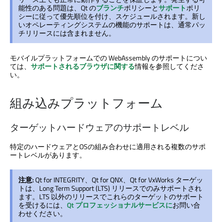
能性のある問題は、Qt の
ブランチ
ポリシーと
サポート
ポリ
シーに従って優先順位を付け、スケジュールされます。新し
いオペレーティングシステムの機能のサポートは、通常パッ
チリリースには含まれません。
モバイルプラットフォームでの WebAssembly のサポートについ
ては、
サポートされるブラウザに関する
情報を参照してくださ
い。
組み込みプラットフォーム
ターゲットハードウェアのサポートレベル
特定のハードウェアとOSの組み合わせに適用される複数のサポ
ートレベルがあります。
注意:
Qt for INTEGRITY、Qt for QNX、Qt for VxWorks ターゲッ
トは、Long Term Support (LTS) リリースでのみサポートされ
ます。LTS 以外のリリースでこれらのターゲットのサポート
を受けるには、
Qt プロフェッショナルサービスに
お問い合
わせください。