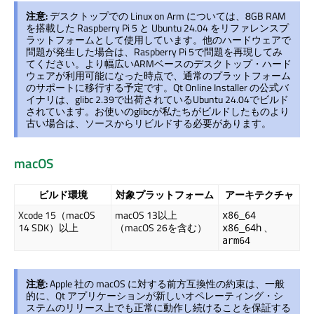
注意:
デスクトップでの Linux on Arm については、8GB RAM
を搭載した Raspberry Pi 5 と Ubuntu 24.04 をリファレンスプ
ラットフォームとして使用しています。他のハードウェアで
問題が発生した場合は、Raspberry Pi 5で問題を再現してみ
てください。より幅広いARMベースのデスクトップ・ハード
ウェアが利用可能になった時点で、通常のプラットフォーム
のサポートに移行する予定です。
Qt Online Installer
の公式バ
イナリは、glibc 2.39で出荷されているUbuntu 24.04でビルド
されています。お使いのglibcが私たちがビルドしたものより
古い場合は、ソースからリビルドする必要があります。
macOS
ビルド環境
対象プラットフォーム
アーキテクチャ
Xcode 15（macOS
macOS 13以上
x86_64
14 SDK）以上
（macOS 26を含む）
、
x86_64h
arm64
注意:
Apple 社の macOS に対する前方互換性の約束は、一般
的に、Qt アプリケーションが新しいオペレーティング・シ
ステムのリリース上でも正常に動作し続けることを保証する