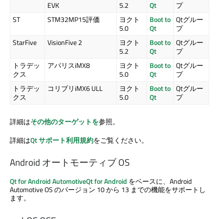
EVK
5.2
Qt
プ
ST
STM32MP15評価
ヨクト
Boot to
Qtグルー
5.0
Qt
プ
StarFive
VisionFive 2
ヨクト
Boot to
Qtグルー
5.2
Qt
プ
トラデッ
アパリスiMX8
ヨクト
Boot to
Qtグルー
クス
5.0
Qt
プ
トラデッ
コリブリiMX6 ULL
ヨクト
Boot to
Qtグルー
クス
5.0
Qt
プ
詳細は
その他のターゲットを
参照。
詳細は
Qt サポート利用規約
をご覧ください。
Android オートモーティブ OS
Qt for Android Automotive
Qt for Android
をベースに、Android
Automotive OS のバージョン 10 から 13 までの機能をサポートし
ます。