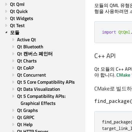
Qt Qml
모듈의 QML 유형
Qt Quick
형을 사용하려면 .q
Qt Widgets
Qt Test
모듈
import
QtQml
Active Qt
Qt Bluetooth
Qt 캔버스 페인터
C++ API
Qt Charts
Qt CoAP
Qt 모듈의 C++
야 합니다.
CMake
Qt Concurrent
Qt 5 Core Compatibility APIs
CMake로 빌드
Qt Data Visualization
Qt 5 Compatibility APIs: 
find_package
Graphical Effects
Qt Graphs
Qt GRPC
find_package
Qt Help
target_link_
Qt HTTP Server