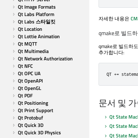
Qt Image Formats
Qt Labs Platform
자세한 내용은
CM
Qt Labs 스타일킷
Qt Location
qmake로 빌드
Qt Lottie Animation
Qt MQTT
qmake로 빌드하
Qt Multimedia
추가합니다:
Qt Network Authorization
Qt NFC
Qt OPC UA
QT 
+
=
 statem
Qt OpenAPI
Qt OpenGL
Qt PDF
문서 및 
Qt Positioning
Qt Print Support
Qt State Mac
Qt Protobuf
Qt Quick 3D
Qt State Mac
Qt Quick 3D Physics
Qt State Mac