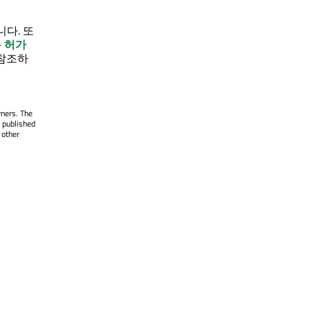
다. 또
용 허가
참조하
wners. The
 published
 other