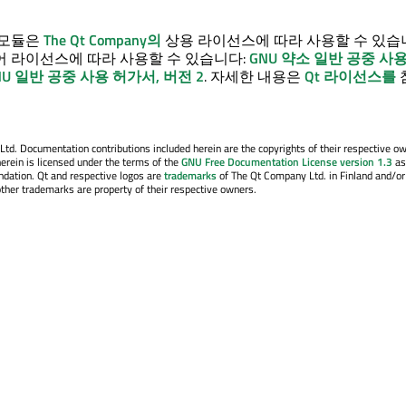
모듈은
The Qt Company의
상용 라이선스에 따라 사용할 수 있습니
어 라이선스에 따라 사용할 수 있습니다:
GNU 약소 일반 공중 사
NU 일반 공중 사용 허가서, 버전 2
. 자세한 내용은
Qt 라이선스를
. Documentation contributions included herein are the copyrights of their respective o
erein is licensed under the terms of the
GNU Free Documentation License version 1.3
as
ndation. Qt and respective logos are
trademarks
of The Qt Company Ltd. in Finland and/or
other trademarks are property of their respective owners.