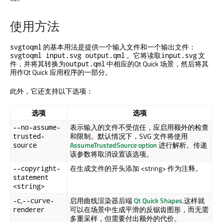
使用方法
的基本用法是提供一个输入文件和一个输出文件：
svgtoqml
。它将读取
文
svgtoqml input.svg output.qml
input.svg
件，并将其转换为
中相应的
Qt Quick
场景，然后将其
output.qml
用作
Qt Quick
应用程序的一部分。
此外，它还支持以下选项：
选项
选项
表示输入的文件不受信任，应启用额外的检查
--no-assume-
和限制。默认情况下，SVG 文件将使用
trusted-
AssumeTrustedSource option
进行解析。传递
source
该参数将取消设置该选项。
在生成文件的开头添加 <string> 作为注释。
--copyright-
statement
<string>
,
启用曲线渲染器后端
Qt Quick
Shapes
.这样就
-c
--curve-
可以在场景中生成平滑的反锯齿图形，而无需
renderer
多重采样，但需要付出额外的代价。