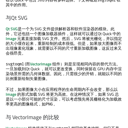
其中的作用。
与
Qt SVG
Qt SVG
是一个为 SVG 文件提供解析器和软件渲染器的模块。此
外，它还包括一个图像加载器插件，这样就可以通过
Qt Quick
中的
Image
元素直接加载 SVG 文件。然后，SVG 将被光栅化，并以指定
的大小缓存起来，重新绘制的成本很低。但是，如果放大图像而不
出现像素化现象，就需要以不同的尺寸重新加载图像，这反过来又
会很昂贵。
(而
VectorImage
组件）则是呈现相同内容的替代方法。
svgtoqml
一旦加载到
Qt Quick
，就可以更改变换，同时保留在 GPU 内存中渲
染场景所需的几何体数据。因此，只需很少的开销，就能以不同的
比例重新绘制矢量图像。
不过，如果图像大小在应用程序的生命周期内不会改变，那么以
Image
的形式加载 SVG 将更为高效。在这种情况下，如果 SVG 总
是以一小部分可能的尺寸渲染，可以考虑预先将其栅格化为加载效
率更高的图像格式，如
。
PNG
与 VectorImage 的比较