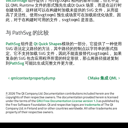
VectorImage
组件提供了与
相同的基本功能，但它不是
svgtoqml
以 QML Runtime 文件的形式预先生成
Qt Quick
场景，而是在运行时
创建场景。这样就可以在构建时加载未提供的 SVG 文件，从而提
高了灵活性。使用
预生成场景可在加载前优化场景。因
svgtoqml
此，对于在构建时可用的文件，
是首选。
svgtoqml
与 PathSvg 的比较
PathSvg
组件是
Qt Quick
Shapes
模块的一部分。它提供了一种使用
SVG 语法定义路径的方法，其中路径的控制点以字符串的形式指
定。它不支持加载 SVG 文件，因此不能直接替代
。如果
svgtoqml
复杂的 SVG 包含应用程序所需的特定形状，那么将路径描述复制
到
PathSvg
可能比生成完整文件更方便。
qmlcontextpropertydump
CMake 集成 QML
©
2026 The Qt Company Ltd. Documentation contributions included herein are the
copyrights of their respective owners. The documentation provided herein is licensed
under the terms of the
GNU Free Documentation License version 1.3
as published by
the Free Software Foundation. Qt and respective logos are
trademarks
of The Qt
Company Ltd. in Finland and/or other countries worldwide. All other trademarks are
property of their respective owners.