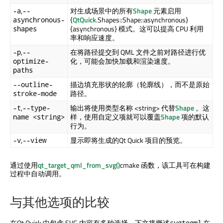
,
对生成场景中的所有
Shape
元素启用
-a
--
{
QtQuick
.Shapes::Shape::asynchronous}
asynchronous-
{asynchronous} 模式。这可以提高 CPU 利用
shapes
率和响应速度。
,
在将路径提交到 QML 文件之前对路径进行优
-p
--
化，可能会加快加载和渲染速度。
optimize-
paths
描边填充形状的轮廓（轮廓线），而不是原始
--outline-
路径。
stroke-mode
,
输出将使用类型名称 <string> 代替
Shape
。这
-t
--type-
样，使用自定义项就可以覆盖
Shape
项的默认
name <string>
行为。
,
显示即将生成的
Qt Quick
项目的预览。
-v
--view
通过使用
qt_target_qml_from_svg()
cmake 函数，该工具可在构建
过程中自动调用。
与其他选项的比较
在
Qt Quick
中包含 SVG 内容有多种选择。下文将概述
在
svgtoqml