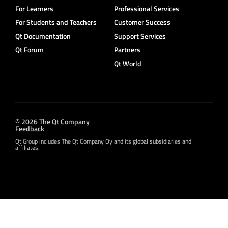
For Learners
Professional Services
For Students and Teachers
Customer Success
Qt Documentation
Support Services
Qt Forum
Partners
Qt World
© 2026 The Qt Company
Feedback
Qt Group includes The Qt Company Oy and its global subsidiaries and
affiliates.