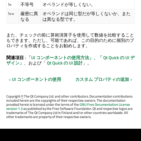
!=
不等号
オペランドが等しくない。
!==
厳密に異
オペランドは同じ型だが等しくないか、また
なる
は異なる型です。
また、チェックの前に算術演算子を使用して数値を比較すること
もできます。ただし、可能であれば、この目的のために個別のプ
ロパティを作成することをお勧めします。
関連項目
: 「UI コンポーネントの使用方法」、「
Qt Quick
の UI デ
ザイン
」
、および「
Qt Quick
の UI 設計
」。
UI コンポーネントの使用
カスタム プロパティの追加
Copyright
©
The Qt Company Ltd. and other contributors. Documentation contributions
included herein are the copyrights of their respective owners. The documentation
provided herein is licensed under the terms of the
GNU Free Documentation License
version 1.3
as published by the Free Software Foundation. Qt and respective logos are
trademarks of The Qt Company Ltd in Finland and/or other countries worldwide. All
other trademarks are property of their respective owners.