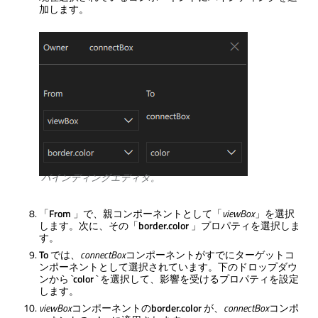
加します。
バインディングエディタ。
「
From
」で、親コンポーネントとして「
viewBox
」を選択
します。次に、その「
border.color
」プロパティを選択しま
す。
To
では、
connectBox
コンポーネントがすでにターゲットコ
ンポーネントとして選択されています。下のドロップダウ
ンから `
color
` を選択して、影響を受けるプロパティを設定
します。
viewBox
コンポーネントの
border.color
が、
connectBox
コンポ