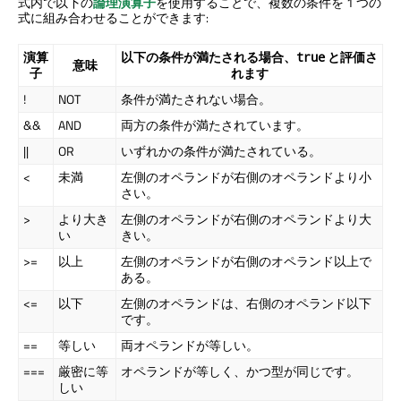
式内で以下の
論理演算子
を使用することで、複数の条件を 1 つの
式に組み合わせることができます:
演算
以下の条件が満たされる場合、
と評価さ
true
意味
子
れます
!
NOT
条件が満たされない場合。
&&
AND
両方の条件が満たされています。
||
OR
いずれかの条件が満たされている。
<
未満
左側のオペランドが右側のオペランドより小
さい。
>
より大き
左側のオペランドが右側のオペランドより大
い
きい。
>=
以上
左側のオペランドが右側のオペランド以上で
ある。
<=
以下
左側のオペランドは、右側のオペランド以下
です。
==
等しい
両オペランドが等しい。
===
厳密に等
オペランドが等しく、かつ型が同じです。
しい