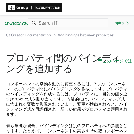
Qt Creator 20.0.1
Qt Creator Documentation
Add bindings between properties
プロパティ間のバインディ
このページでは
ングを追加する
コンポーネントの挙動を動的に変更するには、2つのコンポーネ
ントのプロパティ間に
バインディング
を作成します。プロパティ
のバインディングを作成するには、プロパティに、目的の値を返
すJavaScript式を割り当てます。 内部的には、バインディング式
に含まれる変数が監視されています。変更が検出されると、バイ
ンディング式が再評価され、新しい結果がプロパティに適用され
ます。
最も単純な場合、バインディングは別のプロパティへの参照とな
ります。たとえば、コンポーネントの高さをその親コンポーネン