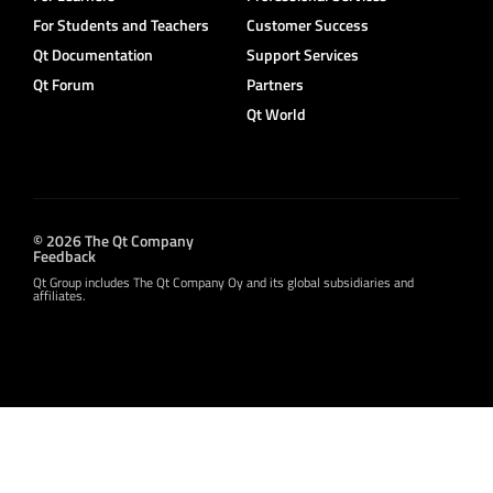
For Students and Teachers
Customer Success
Qt Documentation
Support Services
Qt Forum
Partners
Qt World
© 2026 The Qt Company
Feedback
Qt Group includes The Qt Company Oy and its global subsidiaries and
affiliates.