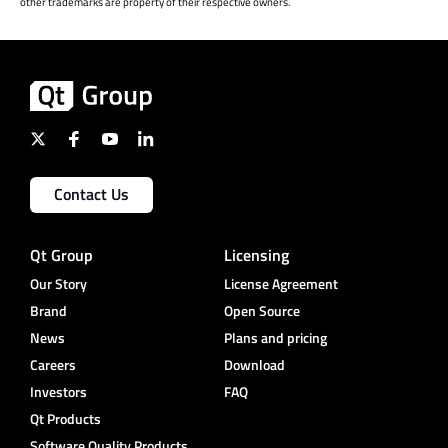
other trademarks are property of their respective owners.
Contact Us
Qt Group
Licensing
Our Story
License Agreement
Brand
Open Source
News
Plans and pricing
Careers
Download
Investors
FAQ
Qt Products
Software Quality Products