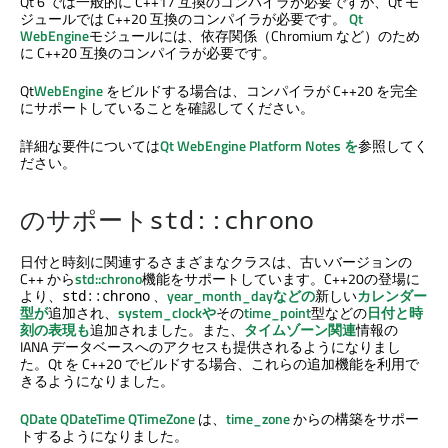
Qt 6 では一般的に C++17 互換のコンパイラが必要ですが、Qt モ
ジュールでは C++20 互換のコンパイラが必要です。
Qt
WebEngine
モジュールには、依存関係（Chromium など）のため
に C++20 互換のコンパイラが必要です。
Qt
WebEngine
をビルドする場合は、コンパイラが C++20 を完全
にサポートしていることを確認してください。
詳細な要件については
Qt WebEngine
Platform Notes を
参照してく
ださい。
のサポート
std::chrono
日付と時刻に関連するさまざまなクラスは、古いバージョンの
C++ から
std::chrono
機能をサポートしています。C++20の登場に
より、
、
year_month_dayなどの
新しい
カレンダー
std::chrono
型が
追加され、
system_clockや
その
time_point
型などの
日付と時
刻の表現も
追加されました。また、
タイムゾーン関連
情報の
IANA データベースへのアクセスも提供されるようになりまし
た。Qt を C++20 でビルドする場合、これらの追加機能を利用で
きるようになりました。
QDate
QDateTime
QTimeZone
は、
time_zone
からの構築をサポー
トするようになりました。