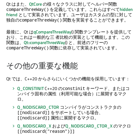
Qt はまた、
QtCore
の様々なクラスに対してヘルパー関数
を定義しています。これらはすべて
hidden
compareThreeWay()
friend
として実装されています。ユーザはカスタムの型に対して
独自の
関数を実装することができます。
compareThreeWay()
最後に、Qt は
qCompareThreeWay
() 関数テンプレートを提供して
おり、これは一般的な三 者比較の実装として機能します。この
関数は、
Qt::compareThreeWay
() と、前述のフリーの
関数に依存して実装されています。
compareThreeWay()
その他の重要な機能
Qt では、C++20 からさらにいくつかの機能を採用しています：
Q_CONSTINIT
C++20 の
キーワード、またはコ
constinit
ンパイラ固有の属性（利用可能な場合）に展開するマク
ロ。
Q_NODISCARD_CTOR
コンパイラがコンストラクタの
をサポートしている場合、
[[nodiscard]]
属性に展開するマクロ。
[[nodiscard]]
Q_NODISCARD_X
および
Q_NODISCARD_CTOR_X
のマクロ
[[nodiscard("reason")]]