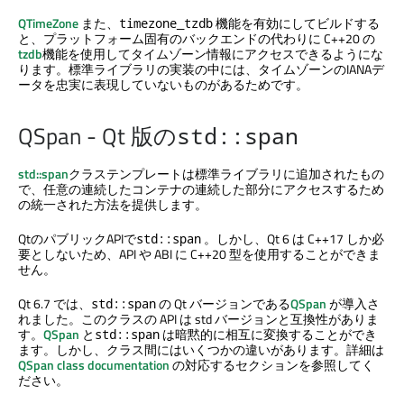
QTimeZone
また、
機能を有効にしてビルドする
timezone_tzdb
と、プラットフォーム固有のバックエンドの代わりに C++20 の
tzdb
機能を使用してタイムゾーン情報にアクセスできるようにな
ります。標準ライブラリの実装の中には、タイムゾーンのIANAデ
ータを忠実に表現していないものがあるためです。
QSpan - Qt 版の
std::span
std::span
クラステンプレートは標準ライブラリに追加されたもの
で、任意の連続したコンテナの連続した部分にアクセスするため
の統一された方法を提供します。
QtのパブリックAPIで
。しかし、Qt 6 は C++17 しか必
std::span
要としないため、API や ABI に C++20 型を使用することができま
せん。
Qt 6.7 では、
の Qt バージョンである
QSpan
が導入さ
std::span
れました。このクラスの API は std バージョンと互換性がありま
す。
QSpan
と
は暗黙的に相互に変換することができ
std::span
ます。しかし、クラス間にはいくつかの違いがあります。詳細は
QSpan class documentation
の対応するセクションを参照してく
ださい。