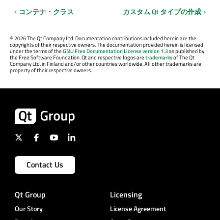
コンテナ・クラス
カスタム Qt タイプの作成
©
2026 The Qt Company Ltd. Documentation contributions included herein are the
copyrights of their respective owners. The documentation provided herein is licensed
under the terms of the
GNU Free Documentation License version 1.3
as published by
the Free Software Foundation. Qt and respective logos are
trademarks
of The Qt
Company Ltd. in Finland and/or other countries worldwide. All other trademarks are
property of their respective owners.
Contact Us
Qt Group
Licensing
Our Story
License Agreement