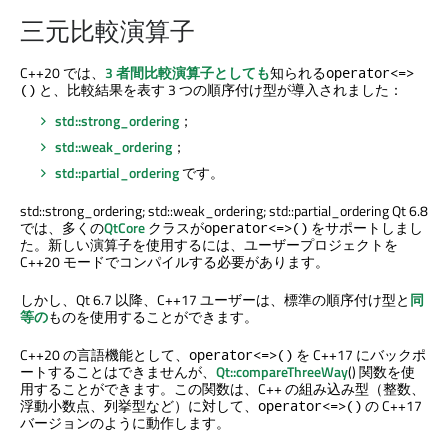
三元比較演算子
C++20 では、
3 者間比較演算子としても
知られる
operator<=>
と、比較結果を表す 3 つの順序付け型が導入されました：
()
std::strong_ordering
；
std::weak_ordering
；
std::partial_ordering
です。
std::strong_ordering; std::weak_ordering; std::partial_ordering Qt 6.8
では、多くの
QtCore
クラスが
をサポートしまし
operator<=>()
た。新しい演算子を使用するには、ユーザープロジェクトを
C++20 モードでコンパイルする必要があります。
しかし、Qt 6.7 以降、C++17 ユーザーは、標準の順序付け型と
同
等の
ものを使用することができます。
C++20 の言語機能として、
を C++17 にバックポ
operator<=>()
ートすることはできませんが、
Qt::compareThreeWay
() 関数を使
用することができます。この関数は、C++ の組み込み型（整数、
浮動小数点、列挙型など）に対して、
の C++17
operator<=>()
バージョンのように動作します。