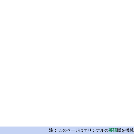
注：
このページはオリジナルの
英語
版を機械