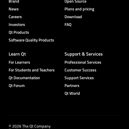
Brand
Open Source
News
Plans and pricing
Careers
Download
Investors
FAQ
Qt Products
Software Quality Products
Learn Qt
Support & Services
For Learners
Professional Services
For Students and Teachers
Customer Success
Qt Documentation
Support Services
Qt Forum
Partners
Qt World
© 2026 The Qt Company