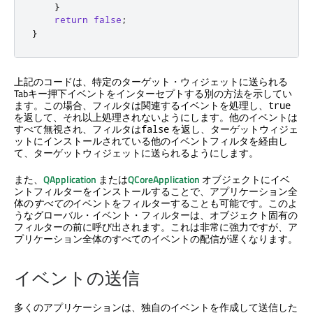
}
return
false
;
}
上記のコードは、特定のターゲット・ウィジェットに送られる
Tabキー押下イベントをインターセプトする別の方法を示してい
ます。この場合、フィルタは関連するイベントを処理し、
true
を返して、それ以上処理されないようにします。他のイベントは
すべて無視され、フィルタは
を返し、ターゲットウィジェ
false
ットにインストールされている他のイベントフィルタを経由し
て、ターゲットウィジェットに送られるようにします。
また、
QApplication
または
QCoreApplication
オブジェクトにイベ
ントフィルターをインストールすることで、アプリケーション全
体の
すべての
イベントをフィルターすることも可能です。このよ
うなグローバル・イベント・フィルターは、オブジェクト固有の
フィルターの前に呼び出されます。これは非常に強力ですが、ア
プリケーション全体のすべてのイベントの配信が遅くなります。
イベントの送信
多くのアプリケーションは、独自のイベントを作成して送信した