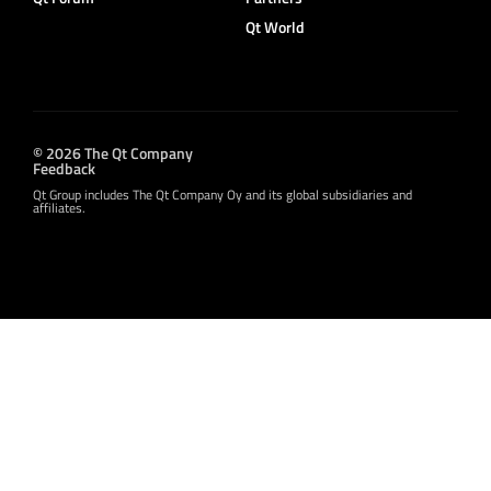
Qt World
© 2026 The Qt Company
Feedback
Qt Group includes The Qt Company Oy and its global subsidiaries and
affiliates.