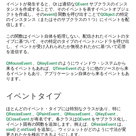
イベントが発生すると、Qt は適切な
QEvent
サブクラスのインス
タンスを作成することで、そのイベントを表すイベントオブジェ
クトを作成し、その
event
() 関数を呼び出すことで
QObject
の特定
のインスタンス（またはそのサブクラスの 1 つ）にイベントを配
信します。
この関数はイベント自体を処理しない。配信されたイベントのタ
イプに基づいて、その特定のタイプのイベントハンドラを呼び出
し、イ ベントが受け入れられたか無視されたかに基づいて応答
を送信する。
QMouseEvent
、
QKeyEvent
のようにウィンドウ・システムから
来るイベントもあれば、
QTimerEvent
のように他のソースから来
るイベントもあり、アプリケーション自体から来るイベントもあ
ります。
イベントタイプ
ほとんどのイベント・タイプには特別なクラスがあり、特に
QResizeEvent
、
QPaintEvent
、
QMouseEvent
、
QKeyEvent
、
QCloseEvent
が有名です。各クラスは
QEvent
をサブクラス化し、
イベント固有の関数を追加します。例えば、
QResizeEvent
は、
size
() と
oldSize
() を追加し、ウィジェットがどのように寸法が変
更されたかを検出できるようにします。