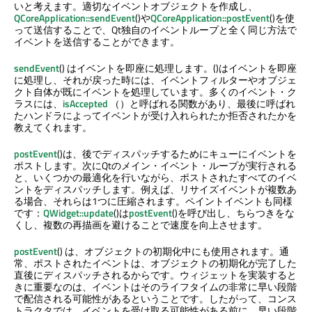
いと考えます。適切なイベントオブジェクトを作成し、
QCoreApplication::sendEvent
()や
QCoreApplication::postEvent
()を使
って送信することで、Qt独自のイベントループと全く同じ方法で
イベントを送信することができます。
sendEvent
() はイベントを即座に処理します。()はイベントを即座
に処理し、それが戻った時には、イベントフィルターやオブジェ
クト自体が既にイベントを処理しています。多くのイベント・ク
ラスには、
isAccepted
（）と呼ばれる関数があり、最後に呼ばれ
たハンドラによってイベントが受け入れられたか拒否されたかを
教えてくれます。
postEvent
()は、後でディスパッチするためにキューにイベントを
ポストします。次にQtのメイン・イベント・ループが実行される
と、いくつかの最適化を行いながら、ポストされたすべてのイベ
ントをディスパッチします。例えば、リサイズイベントが複数あ
る場合、それらは1つに圧縮されます。ペイントイベントも同様
です：
QWidget::update
()は
postEvent
()を呼び出し、ちらつきをな
くし、複数の再描画を避けることで速度を向上させます。
postEvent
() は、オブジェクトの初期化中にも使用されます。通
常、ポストされたイベントは、オブジェクトの初期化が完了した
直後にディスパッチされるからです。ウィジェットを実装すると
きに重要なのは、イベントはそのライフタイムの非常に早い段階
で配信される可能性があるということです。したがって、コンス
トラクタでは、イベントを受け取る可能性がある前に、早い段階