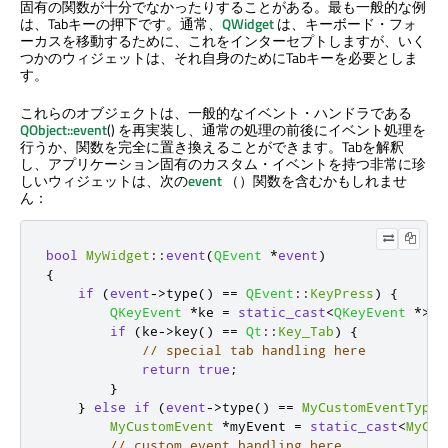
固有の関数が十分でなかったりすることがある。最も一般的な例
は、Tabキーの押下です。通常、
QWidget
は、キーボード・フォ
ーカスを移動するために、これをインターセプトしますが、いく
つかのウィジェットは、それ自身のためにTabキーを必要としま
す。
これらのオブジェクトは、一般的なイベント・ハンドラである
QObject::event
() を再実装し、通常の処理の前後にイベント処理を
行うか、関数を完全に置き換えることができます。Tabを解釈
し、アプリケーション固有のカスタム・イベントを持つ非常に珍
しいウィジェットは、次の
event
（）関数を含むかもしれませ
ん：
bool
MyWidget
::
event
(
QEvent
*
event
)
{
if
(
event
-
>
type
()
=
=
QEvent
::
KeyPress
)
{
QKeyEvent
*
ke 
=
static_cast
<
QKeyEvent
*
>
(
e
if
(
ke
-
>
key
()
=
=
Qt
::
Key_Tab
)
{
// special tab handling here
return
true
;
}
}
else
if
(
event
-
>
type
()
=
=
MyCustomEventType
)
MyCustomEvent
*
myEvent 
=
static_cast
<
MyCus
// custom event handling here