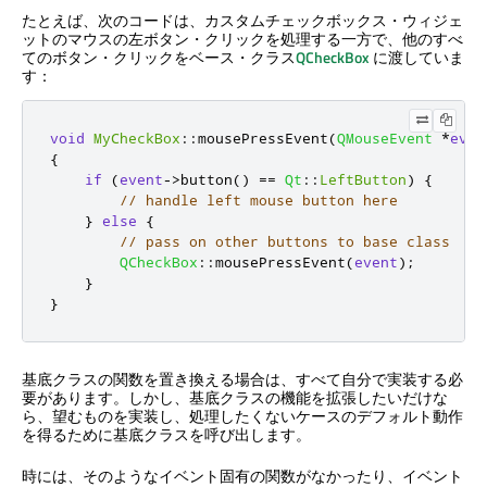
たとえば、次のコードは、カスタムチェックボックス・ウィジェ
ットのマウスの左ボタン・クリックを処理する一方で、他のすべ
てのボタン・クリックをベース・クラス
QCheckBox
に渡していま
す：
void
MyCheckBox
::
mousePressEvent
(
QMouseEvent
*
even
{
if
(
event
-
>
button
()
=
=
Qt
::
LeftButton
)
{
// handle left mouse button here
}
else
{
// pass on other buttons to base class
QCheckBox
::
mousePressEvent
(
event
);
}
}
基底クラスの関数を置き換える場合は、すべて自分で実装する必
要があります。しかし、基底クラスの機能を拡張したいだけな
ら、望むものを実装し、処理したくないケースのデフォルト動作
を得るために基底クラスを呼び出します。
時には、そのようなイベント固有の関数がなかったり、イベント