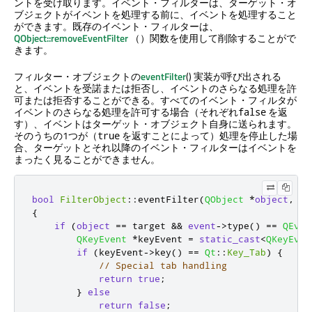
ントを受け取ります。イベント・フィルターは、ターゲット・オ
ブジェクトがイベントを処理する前に、イベントを処理すること
ができます。既存のイベント・フィルターは、
QObject::removeEventFilter
（）関数を使用して削除することがで
きます。
フィルター・オブジェクトの
eventFilter
() 実装が呼び出される
と、イベントを受諾または拒否し、イベントのさらなる処理を許
可または拒否することができる。すべてのイベント・フィルタが
イベントのさらなる処理を許可する場合（それぞれ
を返
false
す）、イベントはターゲット・オブジェクト自身に送られます。
そのうちの1つが（
を返すことによって）処理を停止した場
true
合、ターゲットとそれ以降のイベント・フィルターはイベントを
まったく見ることができません。
bool
FilterObject
::
eventFilter
(
QObject
*
object
,
QE
{
if
(
object
=
=
 target 
&
&
event
-
>
type
()
=
=
QEven
QKeyEvent
*
keyEvent 
=
static_cast
<
QKeyEven
if
(
keyEvent
-
>
key
()
=
=
Qt
::
Key_Tab
)
{
// Special tab handling
return
true
;
}
else
return
false
;