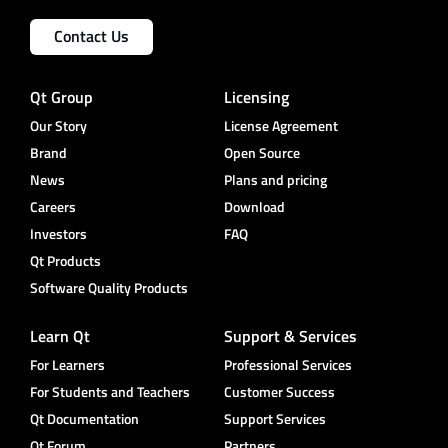
Contact Us
Qt Group
Licensing
Our Story
License Agreement
Brand
Open Source
News
Plans and pricing
Careers
Download
Investors
FAQ
Qt Products
Software Quality Products
Learn Qt
Support & Services
For Learners
Professional Services
For Students and Teachers
Customer Success
Qt Documentation
Support Services
Qt Forum
Partners