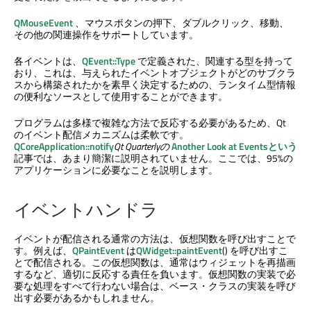
QMouseEvent
、マウスボタンの押下、ダブルクリック、移動、
その他の関連操作をサポートしています。
各イベントは、
QEvent::Type
で定義された、関連する型を持って
おり、これは、与えられたイベントオブジェクトがどのサブクラ
スから構築されたかを素早く決定するための、ランタイム型情報
の便利なソースとして使用することができます。
プログラムは多様で複雑な方法で反応する必要があるため、Qt
のイベント配信メカニズムは柔軟です。
QCoreApplication::notify
Qt Quarterlyの
Another Look at Eventsという
記事では、あまり簡潔に説明されていません。ここでは、95%の
アプリケーションに必要なことを説明します。
イベントハンドラ
イベントが配信される通常の方法は、仮想関数を呼び出すことで
す。例えば、
QPaintEvent
は
QWidget::paintEvent
() を呼び出すこ
とで配信される。この仮想関数は、通常はウィジェットを再描画
するなど、適切に反応する責任を負います。仮想関数の実装で必
要な処理をすべて行わない場合は、ベース・クラスの実装を呼び
出す必要があるかもしれません。