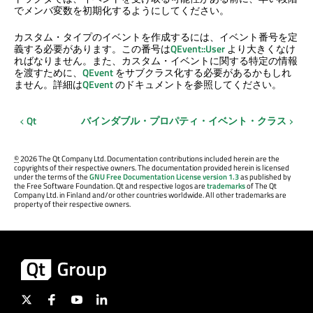
でメンバ変数を初期化するようにしてください。
カスタム・タイプのイベントを作成するには、イベント番号を定
義する必要があります。この番号は
QEvent::User
より大きくなけ
ればなりません。また、カスタム・イベントに関する特定の情報
を渡すために、
QEvent
をサブクラス化する必要があるかもしれ
ません。詳細は
QEvent
のドキュメントを参照してください。
Qt
バインダブル・プロパティ・イベント・クラス
©
2026 The Qt Company Ltd. Documentation contributions included herein are the
copyrights of their respective owners. The documentation provided herein is licensed
under the terms of the
GNU Free Documentation License version 1.3
as published by
the Free Software Foundation. Qt and respective logos are
trademarks
of The Qt
Company Ltd. in Finland and/or other countries worldwide. All other trademarks are
property of their respective owners.