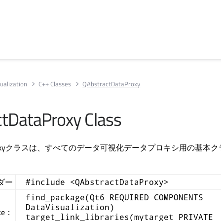
ualization
C++ Classes
QAbstractDataProxy
tDataProxy Class
DataProxyクラスは、すべてのデータ可視化データプロキシ用の基本
ダー
#include <QAbstractDataProxy>
find_package(Qt6 REQUIRED COMPONENTS
DataVisualization)
ke：
target_link_libraries(mytarget PRIVATE