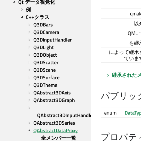
Qt データ視覚化
例
qma
C++クラス
以
Q3DBars
Q3DCamera
QML
Q3DInputHandler
を継
Q3DLight
によって継承
Q3DObject
ていま
Q3DScatter
Q3DScene
継承された
Q3DSurface
Q3DTheme
QAbstract3DAxis
パブリッ
QAbstract3DGraph
enum
DataTy
QAbstract3DInputHandler
QAbstract3DSeries
QAbstractDataProxy
プロパテ
全メンバー一覧