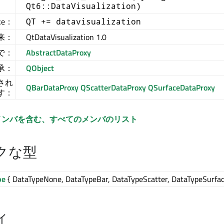
Qt6::DataVisualization)
ke：
QT += datavisualization
来：
QtDataVisualization 1.0
 で：
AbstractDataProxy
承：
QObject
され
QBarDataProxy
QScatterDataProxy
QSurfaceDataProxy
す：
メンバを含む、すべてのメンバのリスト
クな型
pe
{ DataTypeNone, DataTypeBar, DataTypeScatter, DataTypeSurfac
ィ