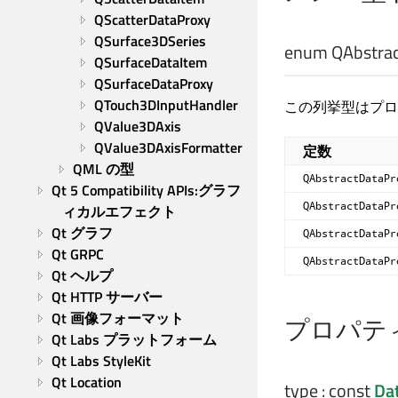
QScatterDataProxy
QSurface3DSeries
enum QAbstrac
QSurfaceDataItem
QSurfaceDataProxy
QTouch3DInputHandler
この列挙型はプロ
QValue3DAxis
QValue3DAxisFormatter
定数
QML の型
QAbstractDataPr
Qt 5 Compatibility APIs:グラフ
QAbstractDataPr
ィカルエフェクト
Qt グラフ
QAbstractDataPr
Qt GRPC
QAbstractDataPr
Qt ヘルプ
Qt HTTP サーバー
Qt 画像フォーマット
プロパテ
Qt Labs プラットフォーム
Qt Labs StyleKit
Qt Location
type
: const
Da