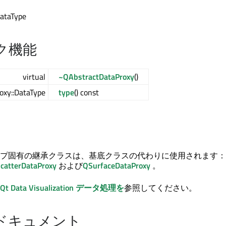
DataType
ク機能
virtual
~QAbstractDataProxy
()
oxy::DataType
type
() const
プ固有の継承クラスは、基底クラスの代わりに使用されます：
catterDataProxy
および
QSurfaceDataProxy
。
Qt Data Visualization
データ処理を
参照してください。
ドキュメント