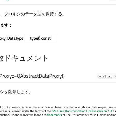
、プロキシのデータ型を保持する。
ます：
oxy::DataType
type
() const
数ドキュメント
roxy::
~QAbstractDataProxy
()
[virtual n
シを削除します。
. Documentation contributions included herein are the copyrights of their respective o
erein is licensed under the terms of the
GNU Free Documentation License version 1.3
as
ndation. Qt and respective logos are
trademarks
of The Qt Company Ltd. in Finland and/or