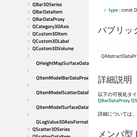
QBar3DSeries
type
: const 
QBarDataItem
QBarDataProxy
QCategory3DAxis
パブリッ
QCustom3DItem
QCustom3DLabel
QCustom3DVolume
QAbstractDataPr
QHeightMapSurfaceDataProxy
詳細説明
QItemModelBarDataProxy
QItemModelScatterDataProxy
以下の可視化タイ
QBarDataProxy
QS
QItemModelSurfaceDataProxy
詳細については、
QLogValue3DAxisFormatter
QScatter3DSeries
メンバ型
QScatterDataItem