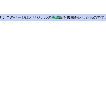
注：
このページはオリジナルの
英語
版を機械翻訳したものです
Licensing
Learn Qt
License Agreement
For Learners
Open Source
For Students and Tea
Plans and pricing
Qt Documentation
Download
Qt Forum
FAQ