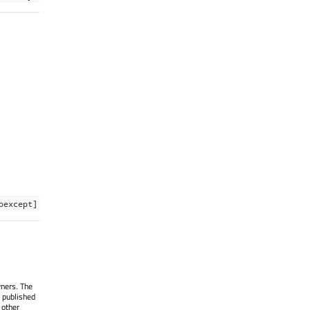
oexcept]
wners. The
 published
 other