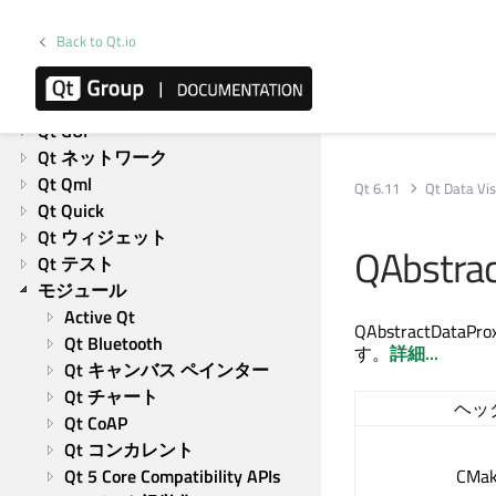
製品情報
Back to Qt.io
概要
概要のリスト
Qtコア
Qt GUI
Qt ネットワーク
Qt Qml
Qt 6.11
Qt Data Vis
Qt Quick
Qt ウィジェット
QAbstrac
Qt テスト
モジュール
Active Qt
QAbstract
Qt Bluetooth
す。
詳細...
Qt キャンバス ペインター
Qt チャート
ヘッ
Qt CoAP
Qt コンカレント
Qt 5 Core Compatibility APIs
CMa