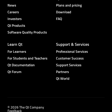
News
Plans and pricing
Careers
Download
Investors
FAQ
Qt Products
Software Quality Products
Learn Qt
Support & Services
For Learners
Professional Services
For Students and Teachers
Customer Success
Qt Documentation
Support Services
Qt Forum
Partners
Qt World
© 2026 The Qt Company
Feedback