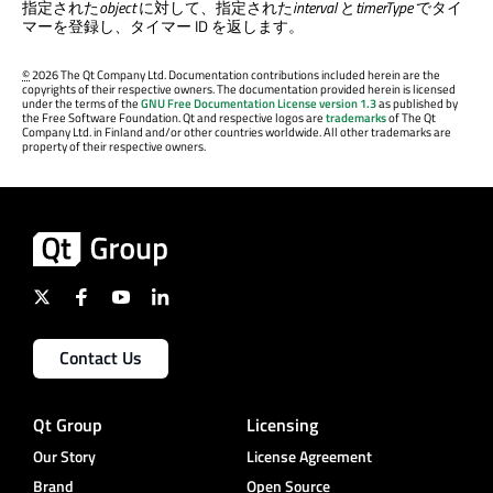
指定された
object
に対して、指定された
interval
と
timerType
でタイ
マーを登録し、タイマー ID を返します。
©
2026 The Qt Company Ltd. Documentation contributions included herein are the
copyrights of their respective owners. The documentation provided herein is licensed
under the terms of the
GNU Free Documentation License version 1.3
as published by
the Free Software Foundation. Qt and respective logos are
trademarks
of The Qt
Company Ltd. in Finland and/or other countries worldwide. All other trademarks are
property of their respective owners.
Contact Us
Qt Group
Licensing
Our Story
License Agreement
Brand
Open Source