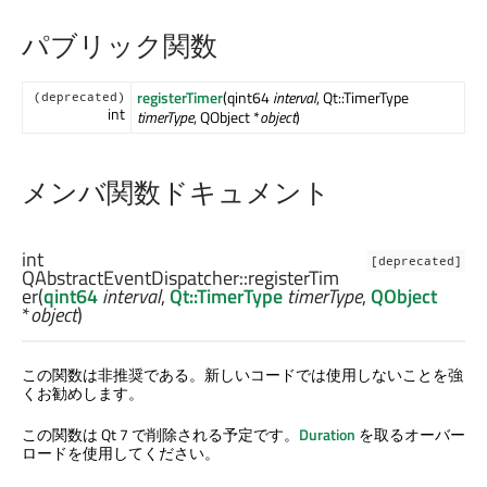
パブリック関数
registerTimer
(qint64
interval
, Qt::TimerType
(deprecated)
int
timerType
, QObject *
object
)
メンバ関数ドキュメント
int
[deprecated]
QAbstractEventDispatcher::
registerTim
er
(
qint64
interval
,
Qt::TimerType
timerType
,
QObject
*
object
)
この関数は非推奨である。新しいコードでは使用しないことを強
くお勧めします。
この関数は Qt 7 で削除される予定です。
Duration
を取るオーバー
ロードを使用してください。