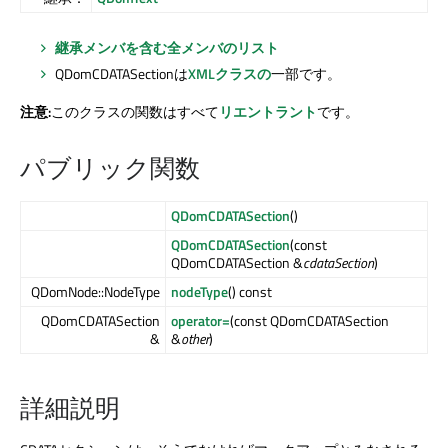
継承メンバを含む全メンバのリスト
QDomCDATASectionは
XMLクラスの
一部です。
注意:
このクラスの関数はすべて
リエントラント
です。
パブリック関数
QDomCDATASection
()
QDomCDATASection
(const
QDomCDATASection &
cdataSection
)
QDomNode::NodeType
nodeType
() const
QDomCDATASection
operator=
(const QDomCDATASection
&
&
other
)
詳細説明