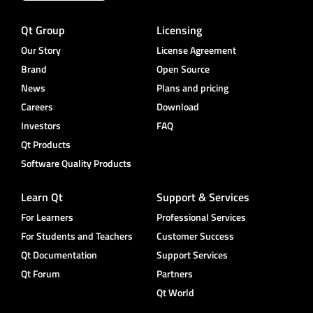
Qt Group
Licensing
Our Story
License Agreement
Brand
Open Source
News
Plans and pricing
Careers
Download
Investors
FAQ
Qt Products
Software Quality Products
Learn Qt
Support & Services
For Learners
Professional Services
For Students and Teachers
Customer Success
Qt Documentation
Support Services
Qt Forum
Partners
Qt World