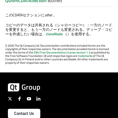
QDomCDATASection
&
other
)
このCDATAセクションに
other
。
コピーのデータは共有される（シャローコピー）：一方のノード
を変更すると、もう一方のノードも変更される。ディープ・コピ
ーを作成したい場合は、
cloneNode
（）を使用する。
©
2026 The Qt Company Ltd. Documentation contributions included herein are the
copyrights of their respective owners. The documentation provided herein is licensed
under the terms of the
GNU Free Documentation License version 1.3
as published by
the Free Software Foundation. Qt and respective logos are
trademarks
of The Qt
Company Ltd. in Finland and/or other countries worldwide. All other trademarks are
property of their respective owners.
Contact Us