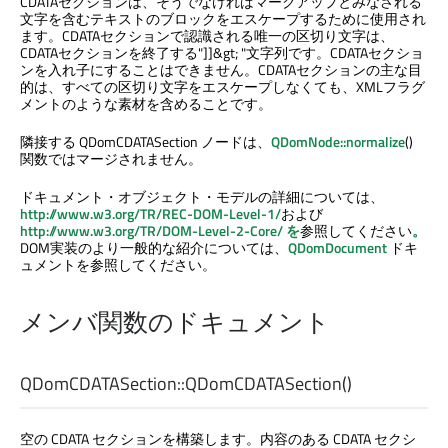
CDATAセクションは、そうでなければマークアップとみなされる
文字を含むテキストのブロックをエスケープするために使用され
ます。CDATAセクションで認識される唯一の区切り文字は、
CDATAセクションを終了する"]]&gt; "文字列です。CDATAセクショ
ンを入れ子にすることはできません。CDATAセクションの主な目
的は、すべての区切り文字をエスケープしなくても、XMLフラグ
メントのような素材を含めることです。
隣接する QDomCDATASection ノードは、
QDomNode::normalize
()
関数ではマージされません。
ドキュメント・オブジェクト・モデルの詳細については、
http://www.w3.org/TR/REC-DOM-Level-1/
および
http://www.w3.org/TR/DOM-Level-2-Core/ を
参照してください
。
DOM実装のより一般的な紹介については、
QDomDocument
ドキ
ュメントを参照してください。
メンバ関数のドキュメント
QDomCDATASection::
QDomCDATASection
()
空の CDATA セクションを構築します。内容のある CDATA セクシ