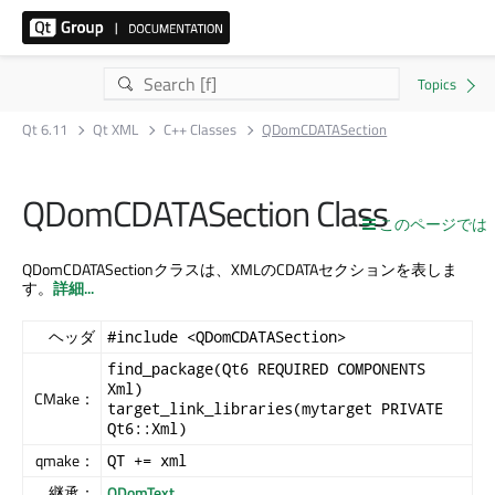
Qt 6.11
Qt XML
C++ Classes
QDomCDATASection
QDomCDATASection Class
このページでは
QDomCDATASectionクラスは、XMLのCDATAセクションを表しま
す。
詳細...
ヘッダ
#include <QDomCDATASection>
find_package(Qt6 REQUIRED COMPONENTS
Xml)
CMake：
target_link_libraries(mytarget PRIVATE
Qt6::Xml)
qmake：
QT += xml
継承：
QDomText