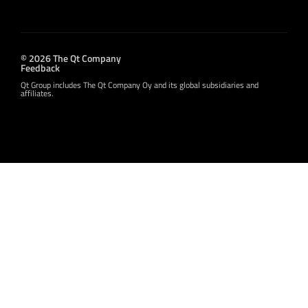
© 2026 The Qt Company
Feedback
Qt Group includes The Qt Company Oy and its global subsidiaries and
affiliates.