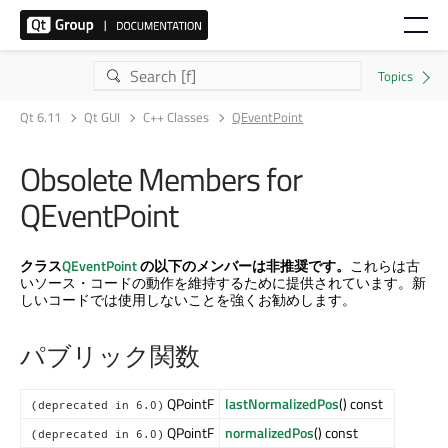
Qt 6.11
Qt GUI
C++ Classes
QEventPoint
Obsolete Members for
QEventPoint
クラス
QEventPoint
の以下のメンバーは非推奨です。
これらは古
いソース・コードの動作を維持するために提供されています。新
しいコードでは使用しないことを強くお勧めします。
パブリック関数
QPointF
lastNormalizedPos
() const
(deprecated in 6.0)
QPointF
normalizedPos
() const
(deprecated in 6.0)