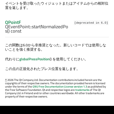
イベントを受け取ったウィジェットまたはアイテムからの相対位
置を返します。
QPointF
[deprecated in 6.0]
QEventPoint::
startNormalizedPo
s
() const
この関数は6.0から非推奨となった。新しいコードでは使用しな
いことを強く推奨する。
代わりに
globalPressPosition
() を使用してください。
この点の正規化されたプレス位置を返します。
©
2026 The Qt Company Ltd. Documentation contributions included herein are the
copyrights of their respective owners. The documentation provided herein is licensed
under the terms of the
GNU Free Documentation License version 1.3
as published by
the Free Software Foundation. Qt and respective logos are
trademarks
of The Qt
Company Ltd. in Finland and/or other countries worldwide. All other trademarks are
property of their respective owners.