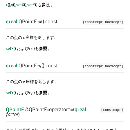
x
(),
y
(),
setX
(),
setY
()
も参照
。
qreal
QPointF::
x
() const
[constexpr noexcept]
この点の x 座標を返します。
setX
() および
rx
()
も参照
。
qreal
QPointF::
y
() const
[constexpr noexcept]
この点の y 座標を返します。
setY
() および
ry
()
も参照
。
QPointF
&QPointF::
operator*=
(
qreal
[constexpr]
factor
)