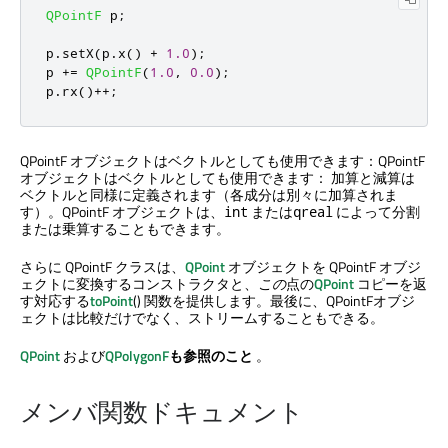
QPointF
 p
;
p
.
setX
(
p
.
x
()
+
1.0
);
p 
+
=
QPointF
(
1.0
,
0.0
);
p
.
rx
()
+
+
;
QPointF オブジェクトはベクトルとしても使用できます：QPointF
オブジェクトはベクトルとしても使用できます： 加算と減算は
ベクトルと同様に定義されます（各成分は別々に加算されま
す）。QPointF オブジェクトは、
または
によって分割
int
qreal
または乗算することもできます。
さらに QPointF クラスは、
QPoint
オブジェクトを QPointF オブジ
ェクトに変換するコンストラクタと、
この
点の
QPoint
コピーを返
す対応する
toPoint
() 関数を提供します。最後に、QPointFオブジ
ェクトは比較だけでなく、ストリームすることもできる。
QPoint
および
QPolygonF
も参照のこと
。
メンバ関数ドキュメント