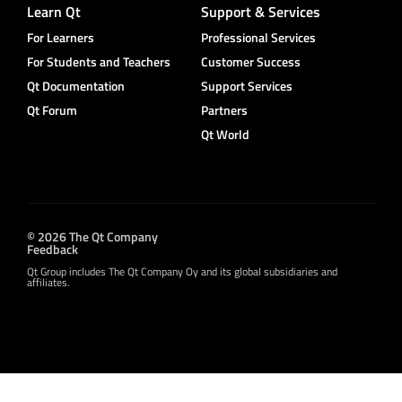
Learn Qt
Support & Services
For Learners
Professional Services
For Students and Teachers
Customer Success
Qt Documentation
Support Services
Qt Forum
Partners
Qt World
© 2026 The Qt Company
Feedback
Qt Group includes The Qt Company Oy and its global subsidiaries and
affiliates.