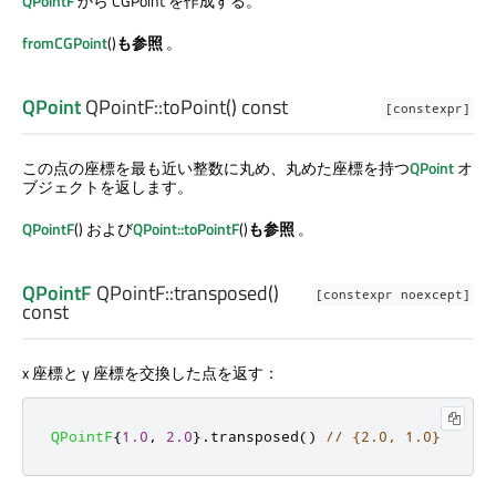
QPointF
から CGPoint を作成する。
fromCGPoint
()
も参照
。
QPoint
QPointF::
toPoint
() const
[constexpr]
この点の座標を最も近い整数に丸め、丸めた座標を持つ
QPoint
オ
ブジェクトを返します。
QPointF
() および
QPoint::toPointF
()
も参照
。
QPointF
QPointF::
transposed
()
[constexpr noexcept]
const
x 座標と y 座標を交換した点を返す：
QPointF
{
1.0
,
2.0
}
.
transposed
()
// {2.0, 1.0}