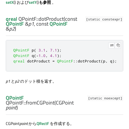
setX
() および
setY
()
も参照
。
qreal
QPointF::
dotProduct
(const
[static constexpr]
QPointF
&
p1
, const
QPointF
&
p2
)
QPointF
 p
(
3.1
,
7.1
);
QPointF
 q
(
-
1.0
,
4.1
);
qreal
 dotProduct 
=
QPointF
::
dotProduct
(
p
,
 q
);
//
p1
と
p2
のドット積を返す。
QPointF
[static noexcept]
QPointF::
fromCGPoint
(
CGPoint
point
)
CGPoint
point
から
QRectF
を作成する。