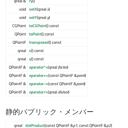
qreal &
ry
()
void
setX
(qreal
x
)
void
setY
(qreal
y
)
CGPoint
toCGPoint
() const
QPoint
toPoint
() const
QPointF
transposed
() const
qreal
x
() const
qreal
y
() const
QPointF &
operator*=
(qreal
factor
)
QPointF &
operator+=
(const QPointF &
point
)
QPointF &
operator-=
(const QPointF &
point
)
QPointF &
operator/=
(qreal
divisor
)
静的パブリック・メンバー
qreal
dotProduct
(const QPointF &
p1
, const QPointF &
p2
)