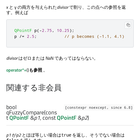
x と y の両方を与えられた
divisor
で割り、この点への参照を返
す。例えば
QPointF
 p
(
-
2.75
,
10.25
);
p 
/
=
2.5
;
// p becomes (-1.1, 4.1)
divisor
はゼロまたは NaN であってはならない。
operator*=
()
も参照
。
関連する非会員
bool
[constexpr noexcept, since 6.8]
qFuzzyCompare
(cons
t
QPointF
&
p1
, const
QPointF
&
p2
)
p1
が
p2
とほぼ等しい場合は
を返し、そうでない場合は
true