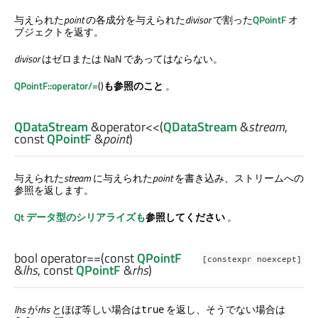
与えられた
point
の各成分を与えられた
divisor
で割った
QPointF
オ
ブジェクトを返す。
divisor
はゼロまたは NaN であってはならない。
QPointF::operator/=
()
も参照のこと
。
QDataStream
&
operator<<
(
QDataStream
&
stream
,
const
QPointF
&
point
)
与えられた
stream
に与えられた
point
を書き込み、ストリームへの
参照を返します。
Qt データ型のシリアライズも
参照してください
。
bool
operator==
(const
QPointF
[constexpr noexcept]
&
lhs
, const
QPointF
&
rhs
)
lhs
が
rhs
とほぼ等しい場合は
を返し、そうでない場合は
true