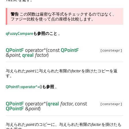
警告
この関数は厳密な不等式をチェックするのではなく、
ファジー比較を使って点の座標を比較します。
qFuzzyCompare
も参照のこと
。
QPointF
operator*
(const
QPointF
[constexpr]
&
point
,
qreal
factor
)
与えられた
point
に与えられた有限の
factor
を掛けたコピーを返
す。
QPointF::operator*=
()
も参照
。
QPointF
operator*
(
qreal
factor
, const
[constexpr]
QPointF
&
point
)
与えられた
point
のコピーに、与えられた有限の
factor
を掛けたも