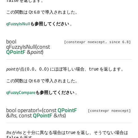
を返します。
false
この関数は Qt 6.8 で導入されました。
qFuzzyIsNull
も参照してください
。
bool
[constexpr noexcept, since 6.8]
qFuzzyIsNull
(const
QPointF
&
point
)
point
が点
にほぼ等しい場合、
を返します。
(0.0, 0.0)
true
この関数は Qt 6.8 で導入されました。
qFuzzyCompare
も参照してください
。
bool
operator!=
(const
QPointF
[constexpr noexcept]
&
lhs
, const
QPointF
&
rhs
)
lhs
が
rhs
と十分に異なる場合は
を返し、そうでない場合は
true
を返す。
false