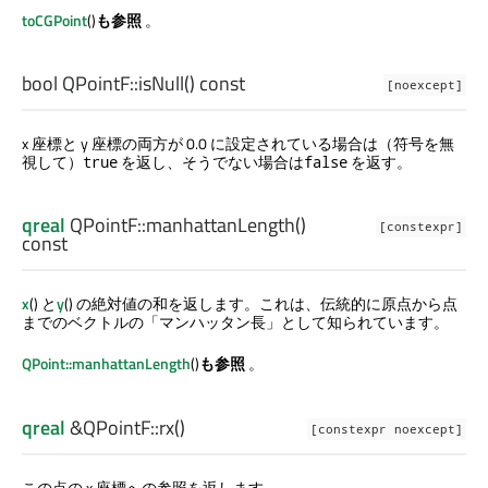
toCGPoint
()
も参照
。
bool
QPointF::
isNull
() const
[noexcept]
x 座標と y 座標の両方が 0.0 に設定されている場合は（符号を無
視して）
を返し、そうでない場合は
を返す。
true
false
qreal
QPointF::
manhattanLength
()
[constexpr]
const
x
() と
y
() の絶対値の和を返します。これは、伝統的に原点から点
までのベクトルの「マンハッタン長」として知られています。
QPoint::manhattanLength
()
も参照
。
qreal
&QPointF::
rx
()
[constexpr noexcept]
この点の x 座標への参照を返します。