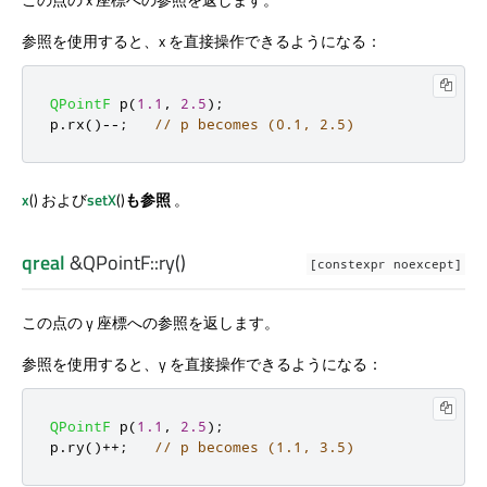
参照を使用すると、x を直接操作できるようになる：
QPointF
 p
(
1.1
,
2.5
);
p
.
rx
()
-
-
;
// p becomes (0.1, 2.5)
x
() および
setX
()
も参照
。
qreal
&QPointF::
ry
()
[constexpr noexcept]
この点の y 座標への参照を返します。
参照を使用すると、y を直接操作できるようになる：
QPointF
 p
(
1.1
,
2.5
);
p
.
ry
()
+
+
;
// p becomes (1.1, 3.5)