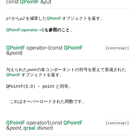
const
QPointF
&
p2
)
p1
から
p2
を減算した
QPointF
オブジェクトを返す。
QPointF::operator-=
()
も参照のこと
。
QPointF
operator-
(const
QPointF
[constexpr]
&
point
)
与えられた
point
の各コンポーネントの符号を変えて形成された
QPointF
オブジェクトを返す。
と同等。
QPointF(0,0) - point
これはオーバーロードされた関数です。
QPointF
operator/
(const
QPointF
[constexpr]
&
point
,
qreal
divisor
)