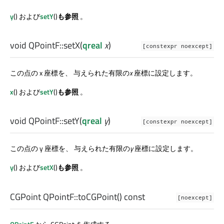
y
() および
setY
()
も参照
。
void
QPointF::
setX
(
qreal
x
)
[constexpr noexcept]
この点の x 座標を、 与えられた有限の
x
座標に設定します。
x
() および
setY
()
も参照
。
void
QPointF::
setY
(
qreal
y
)
[constexpr noexcept]
この点の y 座標を、 与えられた有限の
y
座標に設定します。
y
() および
setX
()
も参照
。
CGPoint
QPointF::
toCGPoint
() const
[noexcept]