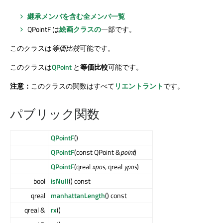
継承メンバを含む全メンバ一覧
QPointF は
絵画クラスの
一部です。
このクラスは
等価比較
可能です。
このクラスは
QPoint
と
等価比較
可能です。
注意：
このクラスの関数はすべて
リエントラント
です。
パブリック関数
QPointF
()
QPointF
(const QPoint &
point
)
QPointF
(qreal
xpos
, qreal
ypos
)
bool
isNull
() const
qreal
manhattanLength
() const
qreal &
rx
()