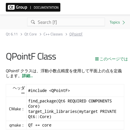
Qt 6.11
Qt Core
C++ Classes
QPointF
QPointF Class
このページでは
QPointF クラスは、浮動小数点精度を使用して平面上の点を定義
します。
詳細...
ヘッダ
#include <QPointF>
ー
find_package(Qt6 REQUIRED COMPONENTS
Core)
CMake：
target_link_libraries(mytarget PRIVATE
Qt6::Core)
qmake：
QT += core