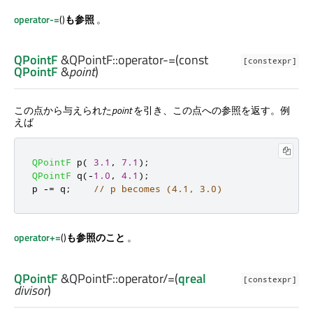
operator-=
()
も参照
。
QPointF
&QPointF::
operator-=
(const
[constexpr]
QPointF
&
point
)
この点から与えられた
point
を引き、この点への参照を返す。例
えば
QPointF
 p
(
3.1
,
7.1
);
QPointF
 q
(
-
1.0
,
4.1
);
p 
-
=
 q
;
// p becomes (4.1, 3.0)
operator+=
()
も参照のこと
。
QPointF
&QPointF::
operator/=
(
qreal
[constexpr]
divisor
)