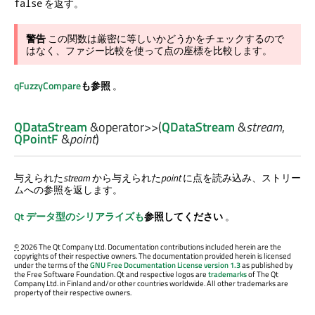
を返す。
false
警告
この関数は厳密に等しいかどうかをチェックするので
はなく、ファジー比較を使って点の座標を比較します。
qFuzzyCompare
も参照
。
QDataStream
&
operator>>
(
QDataStream
&
stream
,
QPointF
&
point
)
与えられた
stream
から与えられた
point
に点を読み込み、ストリー
ムへの参照を返します。
Qt データ型のシリアライズも
参照してください
。
©
2026 The Qt Company Ltd. Documentation contributions included herein are the
copyrights of their respective owners. The documentation provided herein is licensed
under the terms of the
GNU Free Documentation License version 1.3
as published by
the Free Software Foundation. Qt and respective logos are
trademarks
of The Qt
Company Ltd. in Finland and/or other countries worldwide. All other trademarks are
property of their respective owners.