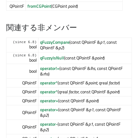
QPointF
fromCGPoint
(CGPoint
point
)
関連する非メンバー
qFuzzyCompare
(const QPointF &
p1
, const
(since 6.8)
bool
QPointF &
p2
)
(since 6.8)
qFuzzyIsNull
(const QPointF &
point
)
bool
operator!=
(const QPointF &
lhs
, const QPointF
bool
&
rhs
)
QPointF
operator*
(const QPointF &
point
, qreal
factor
)
QPointF
operator*
(qreal
factor
, const QPointF &
point
)
QPointF
operator+
(const QPointF &
point
)
operator+
(const QPointF &
p1
, const QPointF
QPointF
&
p2
)
operator-
(const QPointF &
p1
, const QPointF
QPointF
&
p2
)