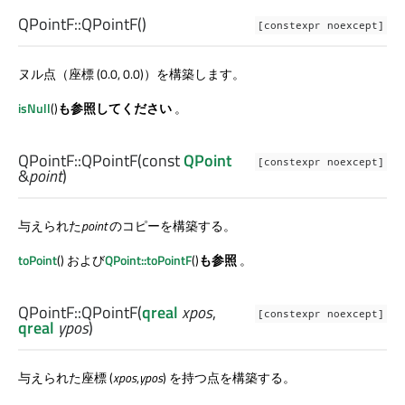
QPointF::
QPointF
()
[constexpr noexcept]
ヌル点（座標 (0.0, 0.0)）を構築します。
isNull
()
も参照してください
。
QPointF::
QPointF
(const
QPoint
[constexpr noexcept]
&
point
)
与えられた
point
のコピーを構築する。
toPoint
() および
QPoint::toPointF
()
も参照
。
QPointF::
QPointF
(
qreal
xpos
,
[constexpr noexcept]
qreal
ypos
)
与えられた座標 (
xpos
,
ypos
) を持つ点を構築する。