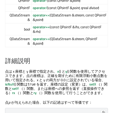
QPointF
operator-
(const QPointF &
point
)
QPointF
operator/
(const QPointF &
point
, qreal
divisor
)
QDataStream
operator<<
(QDataStream &
stream
, const QPointF
&
&
point
)
operator==
(const QPointF &
lhs
, const QPointF
bool
&
rhs
)
QDataStream
operator>>
(QDataStream &
stream
, QPointF
&
&
point
)
詳細説明
点は x 座標と y 座標で指定され、
x
() と
y
() 関数を使用してアクセ
スできます。点の座標は、正確を期すために有限浮動小数点数を
用いて指定される。x と y の両方が 0.0 に設定されている場合、
isNull
() 関数は
を返す。座標の設定（変更）は、
setX
（）関
true
数と
setY
（）関数、または座標への参照を返す（直接操作でき
る）
rx
（）関数と
ry
（）関数を使用して行うことができます。
点
p
が与えられた場合、以下の記述はすべて等価です：