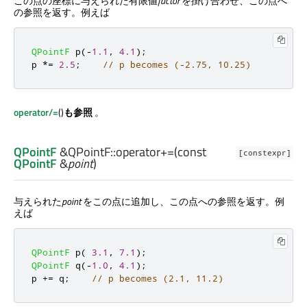
この点の座標に与えられた有限値
factor
を掛け合わせ、この点へ
の参照を返す。例えば
QPointF
 p
(
-
1.1
,
4.1
);
p 
*
=
2.5
;
// p becomes (-2.75, 10.25)
operator/=
()
も参照
。
QPointF
&QPointF::
operator+=
(const
[constexpr]
QPointF
&
point
)
与えられた
point
をこの点に追加し、この点への参照を返す。例
えば
QPointF
 p
(
3.1
,
7.1
);
QPointF
 q
(
-
1.0
,
4.1
);
p 
+
=
 q
;
// p becomes (2.1, 11.2)