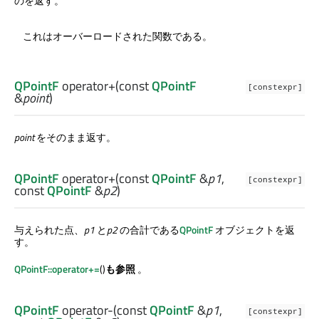
のを返す。
これはオーバーロードされた関数である。
QPointF
operator+
(const
QPointF
[constexpr]
&
point
)
point
をそのまま返す。
QPointF
operator+
(const
QPointF
&
p1
,
[constexpr]
const
QPointF
&
p2
)
与えられた点、
p1
と
p2
の合計である
QPointF
オブジェクトを返
す。
QPointF::operator+=
()
も参照
。
QPointF
operator-
(const
QPointF
&
p1
,
[constexpr]