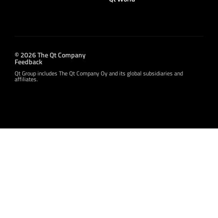
© 2026 The Qt Company
Feedback
Qt Group includes The Qt Company Oy and its global subsidiaries and
affiliates.