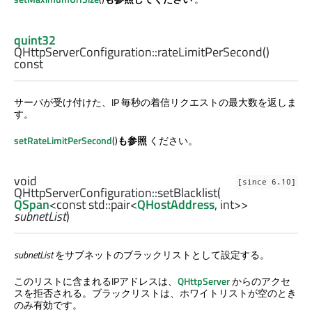
quint32
QHttpServerConfiguration::
rateLimitPerSecond
()
const
サーバが受け付けた、IP 毎秒の着信リクエストの最大数を返しま
す。
setRateLimitPerSecond
()
も参照
ください。
void
[since 6.10]
QHttpServerConfiguration::
setBlacklist
(
QSpan
<const
std::pair
<
QHostAddress
,
int
>>
subnetList
)
subnetList
をサブネットのブラックリストとして設定する。
このリストに含まれるIPアドレスは、
QHttpServer
からのアクセ
スを拒否される。ブラックリストは、ホワイトリストが空のとき
のみ有効です。