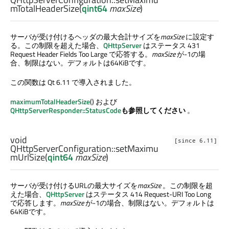
mTotalHeaderSize
(
qint64
maxSize
)
サーバが受け付けるヘッダの最大合計サイズを
maxSize
に設定す
る。この制限を超えた場合、
QHttpServer
はステータス 431
Request Header Fields Too Large で応答する。
maxSize
が-1の場
合、制限はない。デフォルトは64KiBです。
この関数は Qt 6.11 で導入されました。
maximumTotalHeaderSize
() および
QHttpServerResponder::StatusCode
も参照してください
。
void
[since 6.11]
QHttpServerConfiguration::
setMaximu
mUrlSize
(
qint64
maxSize
)
サーバが受け付けるURLの最大サイズを
maxSize
。この制限を超
えた場合、
QHttpServer
はステータス 414 Request-URI Too Long
で応答します。
maxSize
が-1の場合、制限はない。デフォルトは
64KiBです。