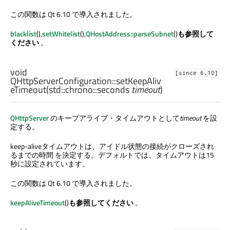
この関数は Qt 6.10 で導入されました。
blacklist
(),
setWhitelist
(),
QHostAddress::parseSubnet
()
も参照して
ください
。
void
[since 6.10]
QHttpServerConfiguration::
setKeepAliv
eTimeout
(
std::chrono::seconds
timeout
)
QHttpServer
のキープアライブ・タイムアウトとして
timeout
を設
定する。
keep-aliveタイムアウトは、アイドル状態の接続がクローズされ
るまでの時間 を決定する。デフォルトでは、タイムアウトは15
秒に設定されています。
この関数は Qt 6.10 で導入されました。
keepAliveTimeout
()
も参照してください
。