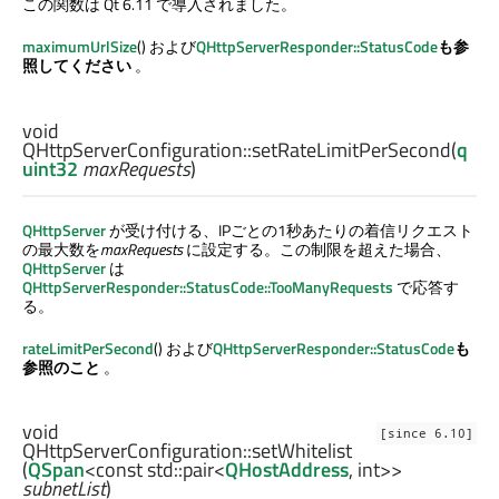
この関数は Qt 6.11 で導入されました。
maximumUrlSize
() および
QHttpServerResponder::StatusCode
も参
照してください
。
void
QHttpServerConfiguration::
setRateLimitPerSecond
(
q
uint32
maxRequests
)
QHttpServer
が受け付ける、IPごとの1秒あたりの着信リクエスト
の最大数を
maxRequests
に設定する。この制限を超えた場合、
QHttpServer
は
QHttpServerResponder::StatusCode::TooManyRequests
で応答す
る。
rateLimitPerSecond
() および
QHttpServerResponder::StatusCode
も
参照のこと
。
void
[since 6.10]
QHttpServerConfiguration::
setWhitelist
(
QSpan
<const
std::pair
<
QHostAddress
,
int
>>
subnetList
)