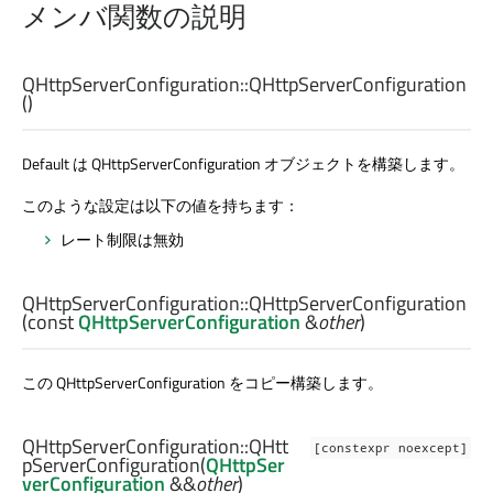
メンバ関数の説明
QHttpServerConfiguration::
QHttpServerConfiguration
()
Default は QHttpServerConfiguration オブジェクトを構築します。
このような設定は以下の値を持ちます：
レート制限は無効
QHttpServerConfiguration::
QHttpServerConfiguration
(const
QHttpServerConfiguration
&
other
)
この QHttpServerConfiguration をコピー構築します。
QHttpServerConfiguration::
QHtt
[constexpr noexcept]
pServerConfiguration
(
QHttpSer
verConfiguration
&&
other
)