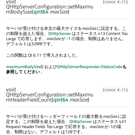
void
[since 6.11]
QHttpServerConfiguration::
setMaximu
mBodySize
(
qint64
maxSize
)
サーバが受け付ける本文の最大サイズを
maxSize
に設定する。こ
の制限を超えた場合、
QHttpServer
はステータス 413 Content Too
Large で応答します。
maxSize
が -1 の場合、制限はありません。
デフォルトは32MBです。
この関数は Qt 6.11 で導入されました。
maximumBodySize
() および
QHttpServerResponder::StatusCode
も
参照してください
。
void
[since 6.11]
QHttpServerConfiguration::
setMaximu
mHeaderFieldCount
(
qint64
maxSize
)
サーバが受け付けるヘッダーフィールドの最大数を
maxSize
に設
定する。この制限を超えた場合、
QHttpServer
はステータス 431
Request Header Fields Too Large で応答する。
maxSize
が-1の場
合、制限はない。デフォルトは128です。