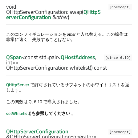
void
[noexcept]
QHttpServerConfiguration::
swap
(
QHttpS
erverConfiguration
&
other
)
このコンフィギュレーションを
other
と入れ替える。この操作は
非常に速く、失敗することはない。
QSpan
<const
std::pair
<
QHostAddress
,
[since 6.10]
int
>>
QHttpServerConfiguration::
whitelist
() const
QHttpServer
で許可されているサブネットのホワイトリストを返
します。
この関数は Qt 6.10 で導入されました。
setWhitelist
()
も参照してください
。
QHttpServerConfiguration
[noexcept]
&QHttpServerConfiguration::
operator=