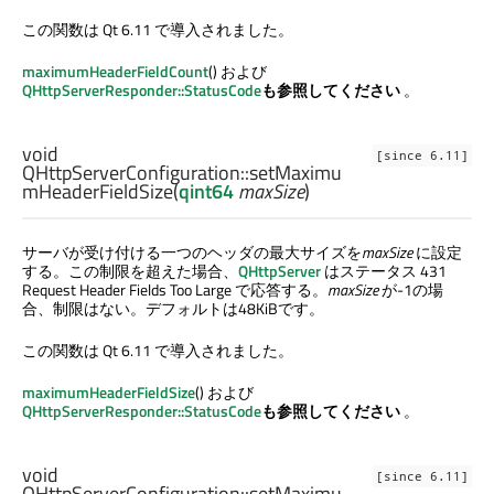
この関数は Qt 6.11 で導入されました。
maximumHeaderFieldCount
() および
QHttpServerResponder::StatusCode
も参照してください
。
void
[since 6.11]
QHttpServerConfiguration::
setMaximu
mHeaderFieldSize
(
qint64
maxSize
)
サーバが受け付ける一つのヘッダの最大サイズを
maxSize
に設定
する。この制限を超えた場合、
QHttpServer
はステータス 431
Request Header Fields Too Large で応答する。
maxSize
が-1の場
合、制限はない。デフォルトは48KiBです。
この関数は Qt 6.11 で導入されました。
maximumHeaderFieldSize
() および
QHttpServerResponder::StatusCode
も参照してください
。
void
[since 6.11]
QHttpServerConfiguration::
setMaximu