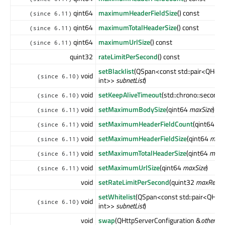
qint64
maximumHeaderFieldSize
() const
(since 6.11)
qint64
maximumTotalHeaderSize
() const
(since 6.11)
qint64
maximumUrlSize
() const
(since 6.11)
quint32
rateLimitPerSecond
() const
setBlacklist
(QSpan<const std::pair<QHost
void
(since 6.10)
int>>
subnetList
)
void
setKeepAliveTimeout
(std::chrono::second
(since 6.10)
void
setMaximumBodySize
(qint64
maxSize
)
(since 6.11)
void
setMaximumHeaderFieldCount
(qint64
ma
(since 6.11)
void
setMaximumHeaderFieldSize
(qint64
maxS
(since 6.11)
void
setMaximumTotalHeaderSize
(qint64
maxS
(since 6.11)
void
setMaximumUrlSize
(qint64
maxSize
)
(since 6.11)
void
setRateLimitPerSecond
(quint32
maxReque
setWhitelist
(QSpan<const std::pair<QHos
void
(since 6.10)
int>>
subnetList
)
void
swap
(QHttpServerConfiguration &
other
)