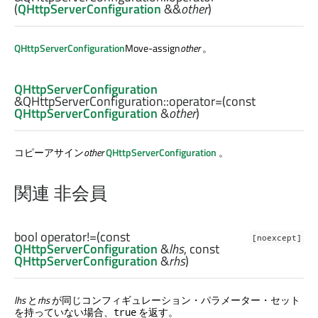
(
QHttpServerConfiguration
&&
other
)
QHttpServerConfiguration
Move-assign
other
。
QHttpServerConfiguration
&QHttpServerConfiguration::
operator=
(const
QHttpServerConfiguration
&
other
)
コピーアサイン
other
QHttpServerConfiguration
。
関連 非会員
bool
operator!=
(const
[noexcept]
QHttpServerConfiguration
&
lhs
, const
QHttpServerConfiguration
&
rhs
)
lhs
と
rhs
が同じコンフィギュレーション・パラメーター・セット
を持っていない場合、
を返す。
true