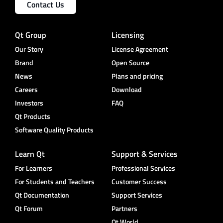
Contact Us
Qt Group
Licensing
Our Story
License Agreement
Brand
Open Source
News
Plans and pricing
Careers
Download
Investors
FAQ
Qt Products
Software Quality Products
Learn Qt
Support & Services
For Learners
Professional Services
For Students and Teachers
Customer Success
Qt Documentation
Support Services
Qt Forum
Partners
Qt World