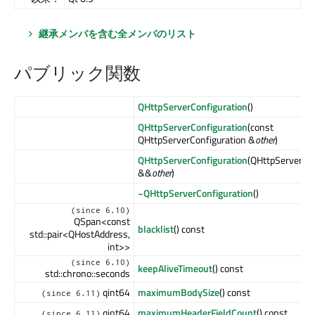
継承メンバを含む全メンバのリスト
パブリック関数
QHttpServerConfiguration
()
QHttpServerConfiguration
(const
QHttpServerConfiguration &
other
)
QHttpServerConfiguration
(QHttpServerCon
&&
other
)
~QHttpServerConfiguration
()
(since 6.10)
QSpan<const
blacklist
() const
std::pair<QHostAddress,
int>>
(since 6.10)
keepAliveTimeout
() const
std::chrono::seconds
qint64
maximumBodySize
() const
(since 6.11)
qint64
maximumHeaderFieldCount
() const
(since 6.11)