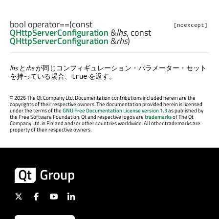
bool
operator==
(const
[noexcept]
QHttpServerConfiguration
&
lhs
, const
QHttpServerConfiguration
&
rhs
)
lhs
と
rhs
が同じコンフィギュレーション・パラメーター・セット
を持っている場合、
を返す。
true
©
2026 The Qt Company Ltd. Documentation contributions included herein are the
copyrights of their respective owners. The documentation provided herein is licensed
under the terms of the
GNU Free Documentation License version 1.3
as published by
the Free Software Foundation. Qt and respective logos are
trademarks
of The Qt
Company Ltd. in Finland and/or other countries worldwide. All other trademarks are
property of their respective owners.