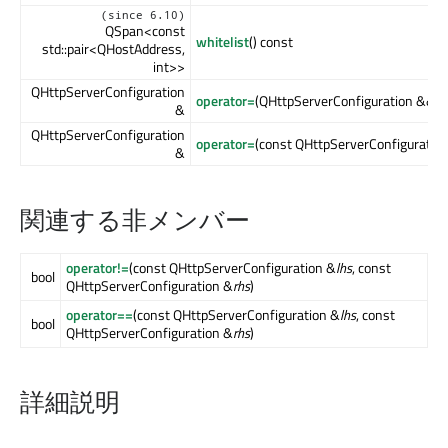
(since 6.10)
QSpan<const
whitelist
() const
std::pair<QHostAddress,
int>>
QHttpServerConfiguration
operator=
(QHttpServerConfiguration &&
ot
&
QHttpServerConfiguration
operator=
(const QHttpServerConfiguratio
&
関連する非メンバー
operator!=
(const QHttpServerConfiguration &
lhs
, const
bool
QHttpServerConfiguration &
rhs
)
operator==
(const QHttpServerConfiguration &
lhs
, const
bool
QHttpServerConfiguration &
rhs
)
詳細説明