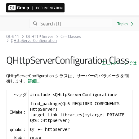
Qt 6.11
Qt HTTP Server
C++ Classes
QHttpServerConfiguration
QHttpServerConfiguration Class
このページでは
QHttpServerConfiguration クラスは、サーバーのパラメータを制
御します。
詳細...
ヘッダ
#include <QHttpServerConfiguration>
find_package(Qt6 REQUIRED COMPONENTS
HttpServer)
CMake：
target_link_libraries(mytarget PRIVATE
Qt6::HttpServer)
qmake：
QT += httpserver
以来：
Qt 6.9