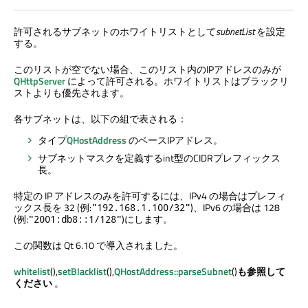
許可されるサブネットのホワイトリストとして
subnetList
を設定
する。
このリストが空でない場合、このリスト内のIPアドレスのみが
QHttpServer
によって許可される。ホワイトリストはブラックリ
ストよりも優先されます。
各サブネットは、以下の組で表される：
タイプ
QHostAddress
のベースIPアドレス。
サブネットマスクを定義するint型のCIDRプレフィックス
長。
特定の IP アドレスのみを許可するには、IPv4 の場合はプレフィ
ックス長を 32 (例:
)、IPv6 の場合は 128
"192.168.1.100/32"
(例:
)にします。
"2001:db8::1/128"
この関数は Qt 6.10 で導入されました。
whitelist
(),
setBlacklist
(),
QHostAddress::parseSubnet
()
も参照して
ください
。