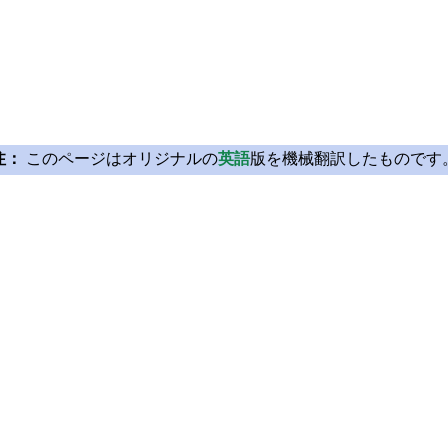
注：
このページはオリジナルの
英語
版を機械翻訳したものです
Licensing
Learn Qt
License Agreement
For Learners
Open Source
For Students and Tea