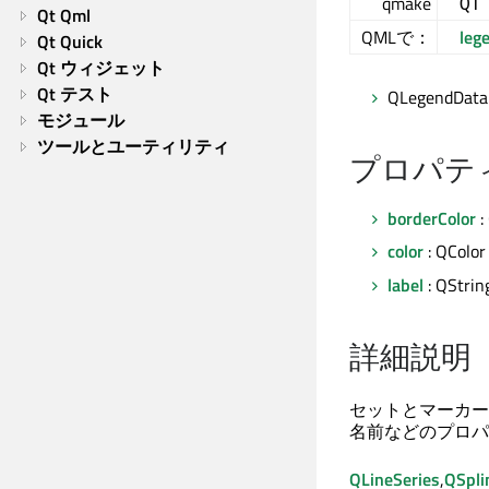
qmake
QT
Qt Qml
QMLで：
leg
Qt Quick
Qt ウィジェット
Qt テスト
QLegendDat
モジュール
ツールとユーティリティ
プロパテ
borderColor
:
color
: QColor
label
: QStrin
詳細説明
セットとマーカー
名前などのプロパ
QLineSeries
,
QSpli