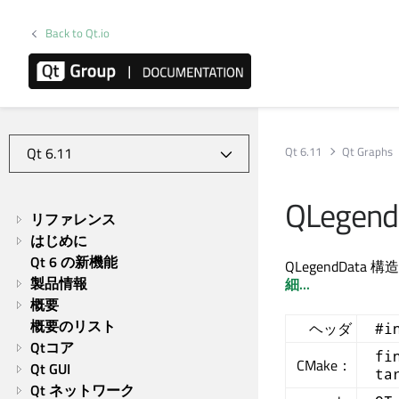
Back to Qt.io
Qt 6.11
Qt Graphs
QLegend
リファレンス
はじめに
Qt 6 の新機能
QLegendDa
製品情報
細...
概要
概要のリスト
ヘッダ
#i
Qtコア
fi
CMake：
Qt GUI
ta
Qt ネットワーク