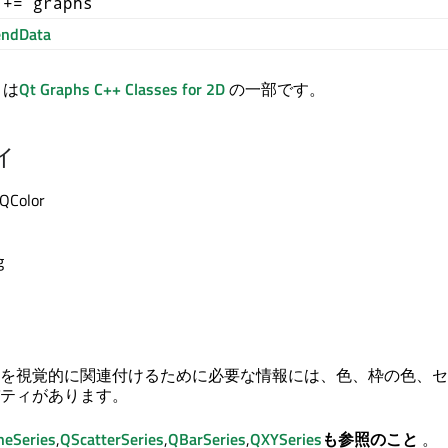
 += graphs
endData
a は
Qt Graphs
C++ Classes for 2D
の一部です。
ィ
 QColor
g
を視覚的に関連付けるために必要な情報には、色、枠の色、セ
ティがあります。
neSeries
,
QScatterSeries
,
QBarSeries
,
QXYSeries
も参照のこと
。