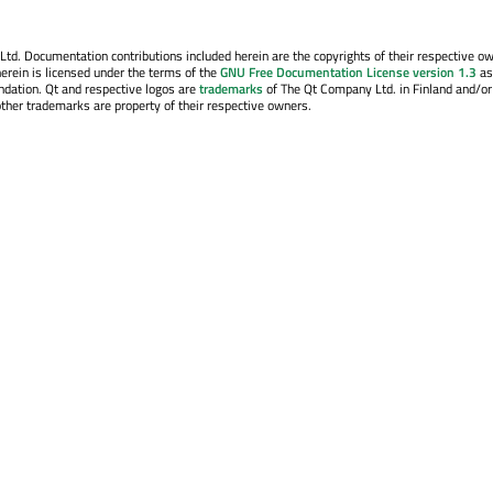
. Documentation contributions included herein are the copyrights of their respective o
erein is licensed under the terms of the
GNU Free Documentation License version 1.3
as
ndation. Qt and respective logos are
trademarks
of The Qt Company Ltd. in Finland and/or
other trademarks are property of their respective owners.