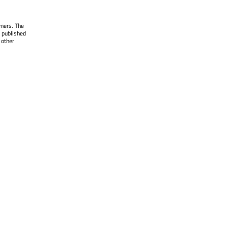
wners. The
 published
 other