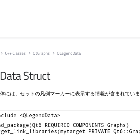
C++ Classes
QtGraphs
QLegendData
Data Struct
ta 構造体には、セットの凡例マーカーに表示する情報が含まれてい
nclude <QLegendData>
nd_package(Qt6 REQUIRED COMPONENTS Graphs)
rget_link_libraries(mytarget PRIVATE Qt6::Gra