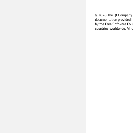
©
2026 The Qt Company Ltd
documentation provided h
by the Free Software Fou
countries worldwide. All 