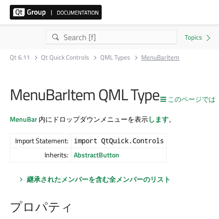
Qt 6.11
Qt Quick Controls
QML Types
MenuBarItem
MenuBarItem QML Type
このページでは
MenuBar
内にドロップダウンメニューを表示
します
。
Import Statement:
import QtQuick.Controls
Inherits:
AbstractButton
継承されたメンバーを含む全メンバーのリスト
プロパティ