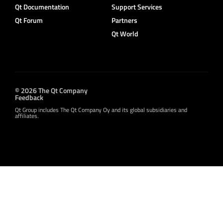
Qt Documentation
Support Services
Qt Forum
Partners
Qt World
© 2026 The Qt Company
Feedback
Qt Group includes The Qt Company Oy and its global subsidiaries and
affiliates.