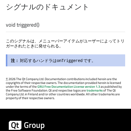
シグナルのドキュメント
void
triggered
()
このシグナルは、メニューバーアイテムがユーザーによってトリ
ガーされたときに発せられる。
注：
対応するハンドラは
です。
onTriggered
©
2026 The Qt Company Ltd. Documentation contributions included herein are the
copyrights of their respective owners. The documentation provided herein is licensed
under the terms of the
GNU Free Documentation License version 1.3
as published by
the Free Software Foundation. Qt and respective logos are
trademarks
of The Qt
Company Ltd. in Finland and/or other countries worldwide. All other trademarks are
property of their respective owners.