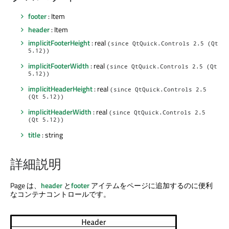
footer
: Item
header
: Item
implicitFooterHeight
: real
(since QtQuick.Controls 2.5 (Qt
5.12))
implicitFooterWidth
: real
(since QtQuick.Controls 2.5 (Qt
5.12))
implicitHeaderHeight
: real
(since QtQuick.Controls 2.5
(Qt 5.12))
implicitHeaderWidth
: real
(since QtQuick.Controls 2.5
(Qt 5.12))
title
: string
詳細説明
Page は、
header
と
footer
アイテムをページに追加するのに便利
なコンテナコントロールです。