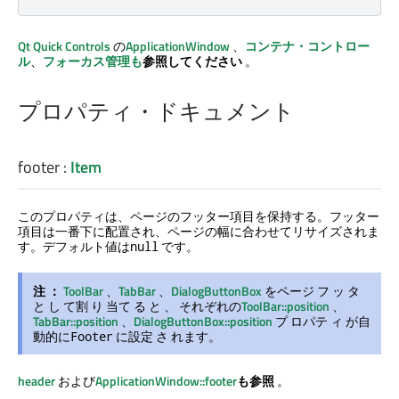
Qt Quick Controls
の
ApplicationWindow
、
コンテナ・コントロー
ル
、
フォーカス管理も
参照してください
。
プロパティ・ドキュメント
footer
:
Item
このプロパティは、ページのフッター項目を保持する。フッター
項目は一番下に配置され、ページの幅に合わせてリサイズされま
す。デフォルト値は
です。
null
注 ：
ToolBar
、
TabBar
、
DialogButtonBox
をページ フ ッ タ
と し て割 り 当て る と 、 それぞれの
ToolBar::position
、
TabBar::position
、
DialogButtonBox::position
プ ロパテ ィ が自
動的に
に設定 さ れます。
Footer
header
および
ApplicationWindow::footer
も参照
。