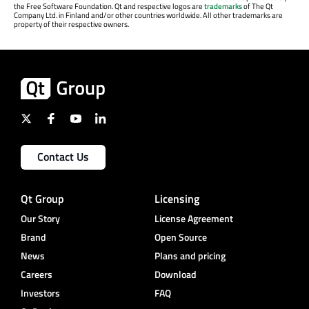
the Free Software Foundation. Qt and respective logos are
trademarks
of The Qt
Company Ltd. in Finland and/or other countries worldwide. All other trademarks are
property of their respective owners.
Contact Us
Qt Group
Licensing
Our Story
License Agreement
Brand
Open Source
News
Plans and pricing
Careers
Download
Investors
FAQ