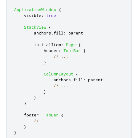
ApplicationWindow
{
visible
:
true
StackView
{
anchors
.
fill
:
parent
initialItem
:
Page
{
header
:
ToolBar
{
// ...
}
ColumnLayout
{
anchors
.
fill
:
parent
// ...
}
}
}
footer
:
TabBar
{
// ...
}
}