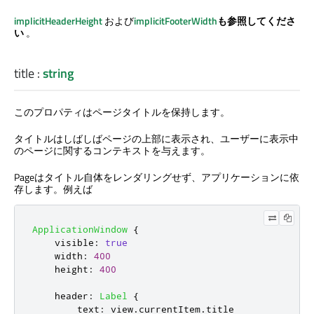
implicitHeaderHeight
および
implicitFooterWidth
も参照してくださ
い
。
title
:
string
このプロパティはページタイトルを保持します。
タイトルはしばしばページの上部に表示され、ユーザーに表示中
のページに関するコンテキストを与えます。
Pageはタイトル自体をレンダリングせず、アプリケーションに依
存します。例えば
ApplicationWindow
{
visible
:
true
width
:
400
height
:
400
header
:
Label
{
text
:
view
.
currentItem
.
title