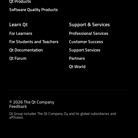
Qt Products
Software Quality Products
Learn Qt
Support & Services
For Learners
Professional Services
For Students and Teachers
Customer Success
Qt Documentation
Support Services
Qt Forum
Partners
Qt World
© 2026 The Qt Company
Feedback
Qt Group includes The Qt Company Oy and its global subsidiaries and
affiliates.