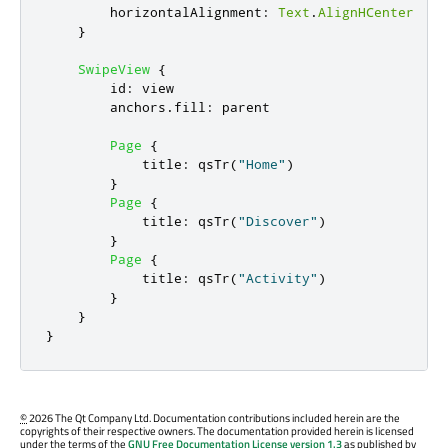
horizontalAlignment
:
Text
.
AlignHCenter
}
SwipeView
{
id
:
view
anchors
.
fill
:
parent
Page
{
title
:
qsTr
(
"Home"
)
}
Page
{
title
:
qsTr
(
"Discover"
)
}
Page
{
title
:
qsTr
(
"Activity"
)
}
}
}
©
2026 The Qt Company Ltd. Documentation contributions included herein are the
copyrights of their respective owners. The documentation provided herein is licensed
under the terms of the
GNU Free Documentation License version 1.3
as published by