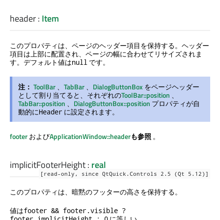
header
:
Item
このプロパティは、ページのヘッダー項目を保持する。ヘッダー
項目は上部に配置され、ページの幅に合わせてリサイズされま
す。デフォルト値は
です。
null
注：
ToolBar
、
TabBar
、
DialogButtonBox
をページヘッダー
として割り当てると、それぞれの
ToolBar::position
、
TabBar::position
、
DialogButtonBox::position
プロパティが自
動的に
に設定されます。
Header
footer
および
ApplicationWindow::header
も参照
。
implicitFooterHeight
:
real
[read-only, since QtQuick.Controls 2.5 (Qt 5.12)]
このプロパティは、暗黙のフッターの高さを保持する。
値は
footer && footer.visible ?
に等しい。
footer.implicitHeight : 0