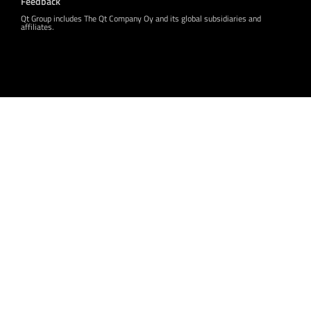
Feedback
Qt Group includes The Qt Company Oy and its global subsidiaries and
affiliates.