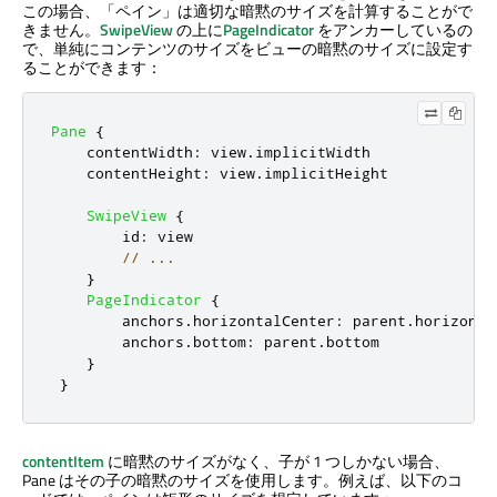
この場合、「ペイン」は適切な暗黙のサイズを計算することがで
きません。
SwipeView
の上に
PageIndicator
をアンカーしているの
で、単純にコンテンツのサイズをビューの暗黙のサイズに設定す
ることができます：
Pane
{
contentWidth
:
view
.
implicitWidth
contentHeight
:
view
.
implicitHeight
SwipeView
{
id
:
view
// ...
}
PageIndicator
{
anchors
.
horizontalCenter
:
parent
.
horizonta
anchors
.
bottom
:
parent
.
bottom
}
}
contentItem
に暗黙のサイズがなく、子が 1 つしかない場合、
Pane はその子の暗黙のサイズを使用します。例えば、以下のコ