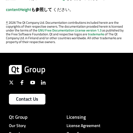
contentHeight
も参照して
ください。
©
2026 The Qt Company Ltd. Documentation contributions included herein are the
copyrights of their respective owners. The documentation provided herein is licensed
under the terms of the
GNU Free Documentation License version 1.3
as published by
the Free Software Foundation. Qt and respective logos are
trademarks
of The Qt
Company Ltd. in Finland and/or other countries worldwide. All other trademarks are
property of their respective owners.
Contact Us
Qt Group
Licensing
Our Story
License Agreement