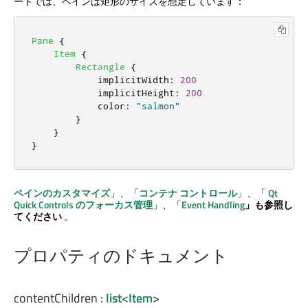
ードでは、ペインは矩形のサイズを想定しています：
Pane
{
Item
{
Rectangle
{
implicitWidth
:
200
implicitHeight
:
200
color
:
"salmon"
}
}
}
ペインのカスタマイズ
」、「
コンテナ コントロール
」、「
Qt
Quick Controls
のフォーカス管理
」、「
Event Handling
」も参照し
てください
。
プロパティのドキュメント
contentChildren
:
list
<
Item
>