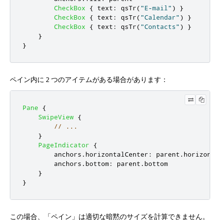
CheckBox
{
text
:
qsTr
(
"E-mail"
)
}
CheckBox
{
text
:
qsTr
(
"Calendar"
)
}
CheckBox
{
text
:
qsTr
(
"Contacts"
)
}
}
}
ペイン内に 2 つのアイテムがある場合があります：
Pane
{
SwipeView
{
// ...
}
PageIndicator
{
anchors
.
horizontalCenter
:
parent
.
horizonta
anchors
.
bottom
:
parent
.
bottom
}
}
この場合、「ペイン」は適切な暗黙のサイズを計算できません。