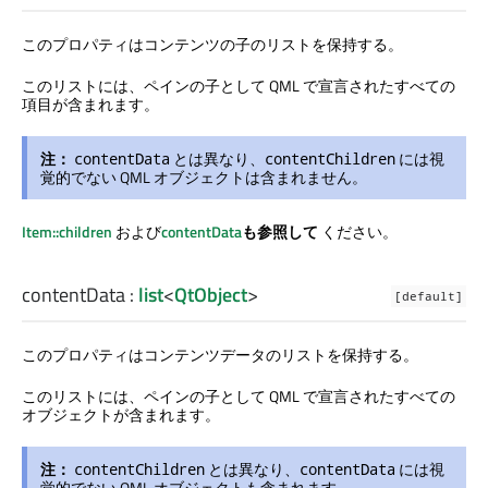
このプロパティはコンテンツの子のリストを保持する。
このリストには、ペインの子として QML で宣言されたすべての
項目が含まれます。
注：
とは異なり、
には視
contentData
contentChildren
覚的でない QML オブジェクトは含まれません。
Item::children
および
contentData
も参照して
ください。
contentData
:
list
<
QtObject
>
[default]
このプロパティはコンテンツデータのリストを保持する。
このリストには、ペインの子として QML で宣言されたすべての
オブジェクトが含まれます。
注：
とは異なり、
には視
contentChildren
contentData
覚的でない QML オブジェクトも含まれます。