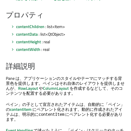
プロパティ
contentChildren
: list<Item>
contentData
: list<QtObject>
contentHeight
: real
contentWidth
: real
詳細説明
Pane は、アプリケーションのスタイルやテーマにマッチする背
景色を提供します。ペインはそれ自体のレイアウトを提供しませ
んが、
RowLayout
や
ColumnLayout
を作成するなどして、そのコ
ンテンツを配置する必要があります。
ペイン」の子として宣言されたアイテムは、自動的に「ペイン」
の
contentItem
にペアレント化されます。動的に作成されたアイ
テムは、明示的に
にペアレント化する必要があり
contentItem
ます。
Event Handling
で述べたように、「ペイン」はクリックやタッチ