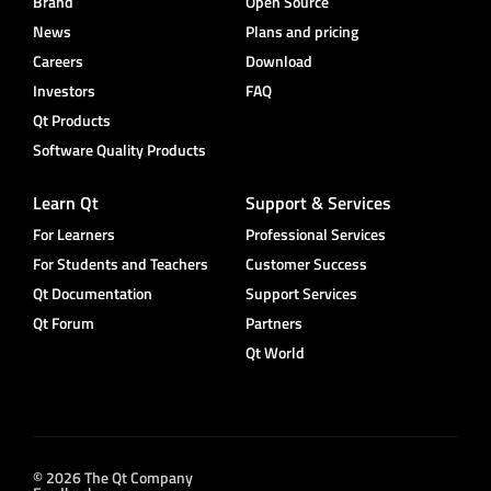
Brand
Open Source
News
Plans and pricing
Careers
Download
Investors
FAQ
Qt Products
Software Quality Products
Learn Qt
Support & Services
For Learners
Professional Services
For Students and Teachers
Customer Success
Qt Documentation
Support Services
Qt Forum
Partners
Qt World
© 2026 The Qt Company