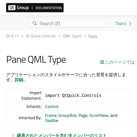
Qt 6.11
Qt Quick Controls
QML Types
Pane
Pane QML Type
このページでは
アプリケーションのスタイルやテーマに合った背景を提供しま
す。
詳細...
Import
import QtQuick.Controls
Statement:
Inherits:
Control
Frame
,
GroupBox
,
Page
,
ScrollView
, and
Inherited By:
ToolBar
継承されたメンバーを含む全メンバーのリスト