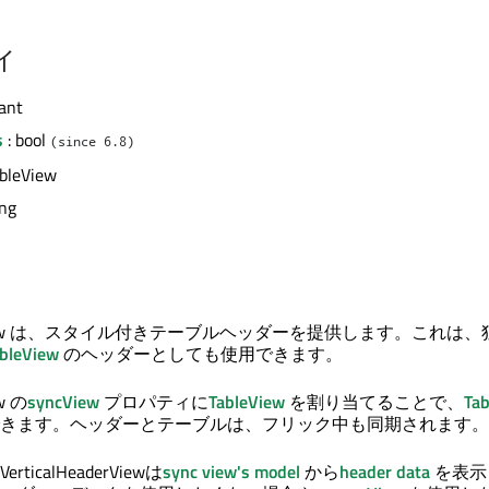
ィ
ant
s
: bool
(since 6.8)
ableView
ing
aderView は、スタイル付きテーブルヘッダーを提供します。これは
bleView
のヘッダーとしても使用できます。
ew の
syncView
プロパティに
TableView
を割り当てることで、
Ta
きます。ヘッダーとテーブルは、フリック中も同期されます。
icalHeaderViewは
sync view's
model
から
header data
を表示