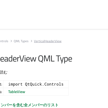
ntrols
QML Types
VerticalHeaderView
HeaderView QML Type
読む
t:
import QtQuick.Controls
s:
TableView
メンバーを含む全メンバーのリスト