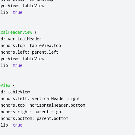
syncView
:
tableView
clip
:
true
icalHeaderView
{
id
:
verticalHeader
anchors
.
top
:
tableView
.
top
anchors
.
left
:
parent
.
left
syncView
:
tableView
clip
:
true
eView
{
id
:
tableView
anchors
.
left
:
verticalHeader
.
right
anchors
.
top
:
horizontalHeader
.
bottom
anchors
.
right
:
parent
.
right
anchors
.
bottom
:
parent
.
bottom
clip
:
true