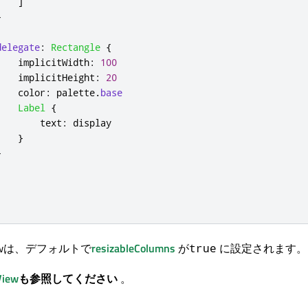
]
}
delegate
:
Rectangle
{
implicitWidth
:
100
implicitHeight
:
20
color
:
palette
.
base
Label
{
text
:
display
}
}
erViewは、デフォルトで
resizableColumns
が
に設定されます。
true
View
も参照してください
。