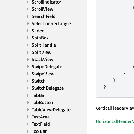
ScrollIndicator
ScrollView
SearchField
SelectionRectangle
Slider
SpinBox
SplitHandle
SplitView
StackView
SwipeDelegate
SwipeView
}
}
Switch
}
SwitchDelegate
TabBar
TabButton
VerticalHead
TableViewDelegate
TextArea
HorizontalHeader
TextField
ToolBar