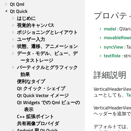
Qt Qml
Qt Quick
プロパテ
はじめに
視覚的キャンバス
model
: QVari
ポジショニングとレイアウト
movableRow
ユーザー入力
状態、遷移、アニメーション
syncView
: T
データ - モデル、ビュー、デ
textRole
: str
ータストレージ
パーティクルとグラフィック
詳細説明
効果
便利なタイプ
Qt クイック・シェイプ
VerticalHe
ューとしても、
Ta
Qt Quick Vector イメージ
Qt Widgets での Qml ビューの
VerticalHeaderVi
表示
ヘッダーを追加で
C++ 拡張ポイント
共有画像プロバイダ
デフォルトでは、Vert
Android 用 Qt Quick