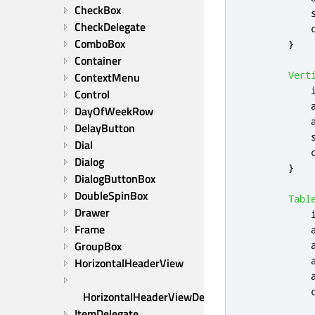
CheckBox
CheckDelegate
ComboBox
}
Container
Vert
ContextMenu
Control
DayOfWeekRow
DelayButton
Dial
Dialog
}
DialogButtonBox
DoubleSpinBox
Tabl
Drawer
Frame
GroupBox
HorizontalHeaderView
HorizontalHeaderViewDelegate
ItemDelegate