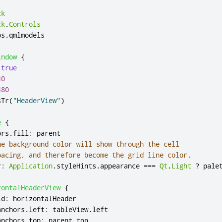
ck
ck
.
Controls
bs
.
qmlmodels

indow
{
true
40
480
sTr
(
"HeaderView"
)
e
{
ors
.
fill
:
parent
he background color will show through the cell
pacing, and therefore become the grid line color.
r
:
Application
.
styleHints
.
appearance
===
Qt
.
Light
?
pale
zontalHeaderView
{
id
:
horizontalHeader
anchors
.
left
:
tableView
.
left
anchors
.
top
:
parent
.
top