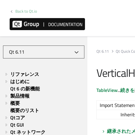
Back to Qt.io
Qt 6.11
Qt Quick Co
Vertical
リファレンス
はじめに
Qt 6 の新機能
TableView
...
続きを
製品情報
概要
Import Statemen
概要のリスト
Inherit
Qtコア
Qt GUI
継承された
Qt ネットワーク