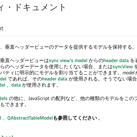
ィ・ドキュメント
nt
、垂直ヘッダービューのデータを提供するモデルを保持する。
垂直ヘッダービューは
sync view's
model
からの
header data
を
らのヘッダーデータを使用したくない場合、または
syncView
パティに明示的にモデルを割り当てることができます。
model
del
であれば、その
header data
が使用される。そうでない場合
del
、
data
が使用されます。
dels
の他に、JavaScript の配列など、他の種類のモデルをこ
もできます。
l
、
QAbstractTableModel
も参照してください
。