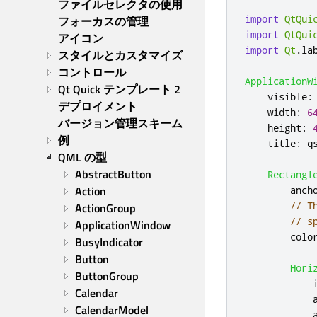
ファイルセレクタの使用
import
QtQui
フォーカスの管理
import
QtQui
アイコン
import
Qt
.
la
スタイルとカスタマイズ
コントロール
ApplicationW
Qt Quick テンプレート 2
visible
:
デプロイメント
width
:
6
バージョン管理スキーム
height
:
例
title
:
q
QML の型
AbstractButton
Rectangl
Action
anch
// T
ActionGroup
// s
ApplicationWindow
colo
BusyIndicator
Button
Hori
ButtonGroup
Calendar
CalendarModel