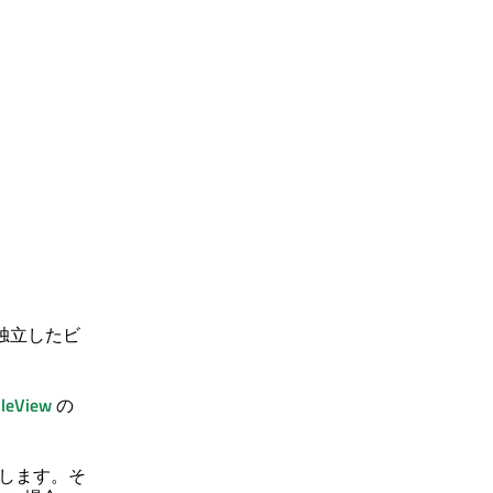
、独立したビ
bleView
の
します。そ