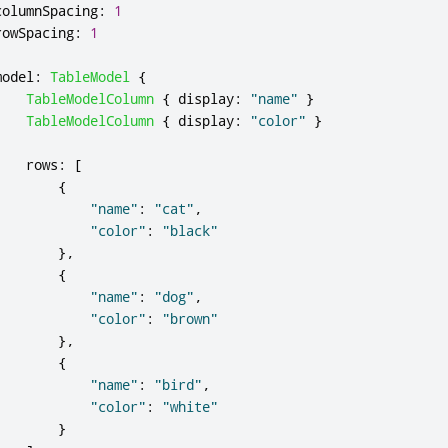
columnSpacing
:
1
rowSpacing
:
1
model
:
TableModel
{
TableModelColumn
{
display
:
"name"
}
TableModelColumn
{
display
:
"color"
}
rows
:
[
{
"name"
:
"cat"
,
"color"
:
"black"
},
{
"name"
:
"dog"
,
"color"
:
"brown"
},
{
"name"
:
"bird"
,
"color"
:
"white"
}