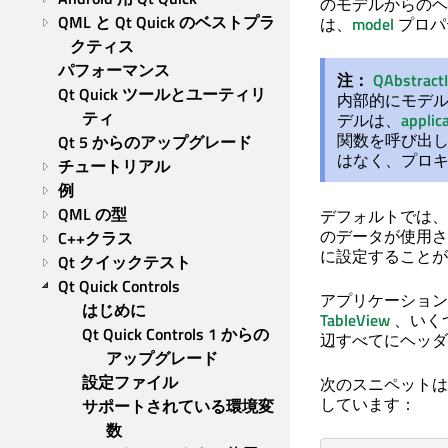
のモデルからのヘ
QML と Qt Quick のベストプラ
は、
model
プロパ
クティス
パフォーマンス
注：
QAbstract
Qt Quick ツールとユーティリ
内部的にモデ
ティ
デルは、
applic
関数を呼び出
Qt 5 からのアップグレード
はなく、プロ
チュートリアル
例
QML の型
デフォルトでは、
のデータが使用さ
C++クラス
に設定することが
Qt クイックテスト
Qt Quick Controls
アプリケーション
はじめに
TableView
、いく
Qt Quick Controls 1 からの
辺すべてにヘッダ
アップグレード
設定ファイル
次のスニペットは
しています：
サポートされている環境変
数