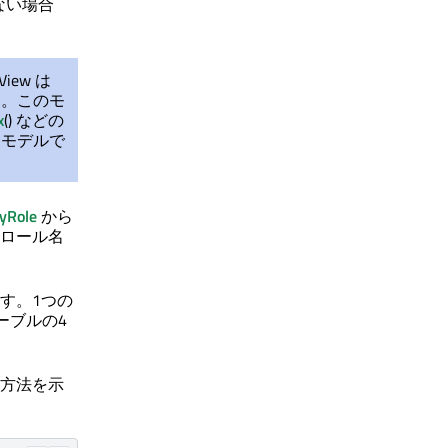
ない場合
iew は
す。このモ
x
() などの
・モデルで
ayRole
から
ロール名
す。1つの
ーブルの4
方法を示