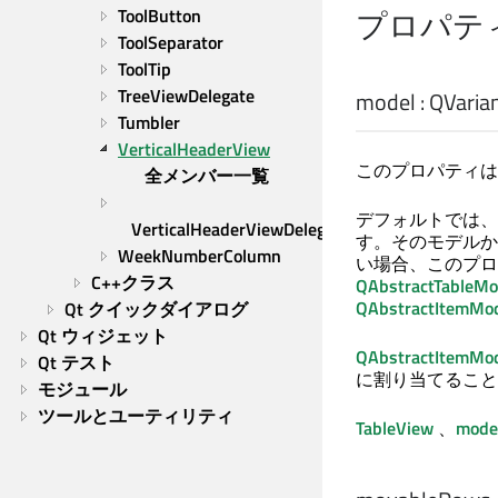
プロパテ
ToolButton
ToolSeparator
ToolTip
TreeViewDelegate
model
:
QVaria
Tumbler
VerticalHeaderView
このプロパティは
全メンバー一覧
デフォルトでは、
VerticalHeaderViewDelegate
す。そのモデルか
WeekNumberColumn
い場合、このプロ
C++クラス
QAbstractTableMo
QAbstractItemMo
Qt クイックダイアログ
Qt ウィジェット
QAbstractItemMo
Qt テスト
に割り当てること
モジュール
ツールとユーティリティ
TableView
、
mode