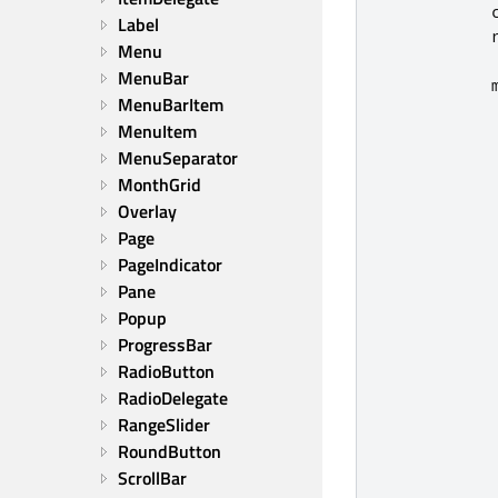
Label
Menu
MenuBar
MenuBarItem
MenuItem
MenuSeparator
MonthGrid
Overlay
Page
PageIndicator
Pane
Popup
ProgressBar
RadioButton
RadioDelegate
RangeSlider
RoundButton
ScrollBar