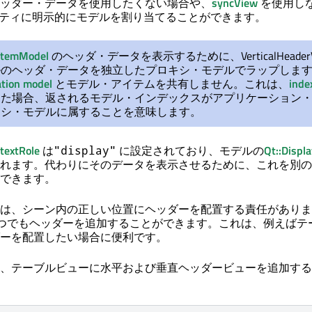
ッダー・データを使用したくない場合や、
syncView
を使用し
ティに明示的にモデルを割り当てることができます。
ItemModel
のヘッダ・データを表示するために、VerticalHeaderV
ルのヘッダ・データを独立したプロキシ・モデルでラップしま
ation model
とモデル・アイテムを共有しません。これは、
inde
した場合、返されるモデル・インデックスがアプリケーション
キシ・モデルに属することを意味します。
textRole
は
に設定されており、モデルの
Qt::Displ
"display"
れます。代わりにそのデータを表示させるために、これを別の
できます。
は、シーン内の正しい位置にヘッダーを配置する責任がありま
つでもヘッダーを追加することができます。これは、例えばテ
ーを配置したい場合に便利です。
、テーブルビューに水平および垂直ヘッダービューを追加する