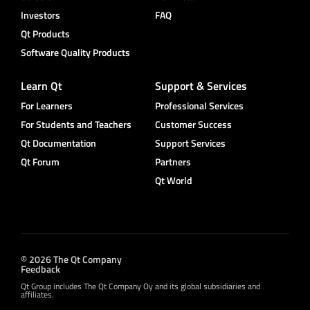
Investors
FAQ
Qt Products
Software Quality Products
Learn Qt
Support & Services
For Learners
Professional Services
For Students and Teachers
Customer Success
Qt Documentation
Support Services
Qt Forum
Partners
Qt World
© 2026 The Qt Company
Feedback
Qt Group includes The Qt Company Oy and its global subsidiaries and
affiliates.