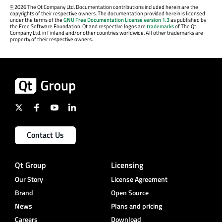
©
2026 The Qt Company Ltd. Documentation contributions included herein are the
copyrights of their respective owners. The documentation provided herein is licensed
under the terms of the
GNU Free Documentation License version 1.3
as published by
the Free Software Foundation. Qt and respective logos are
trademarks
of The Qt
Company Ltd. in Finland and/or other countries worldwide. All other trademarks are
property of their respective owners.
Contact Us
Qt Group
Licensing
Our Story
License Agreement
Brand
Open Source
News
Plans and pricing
Careers
Download