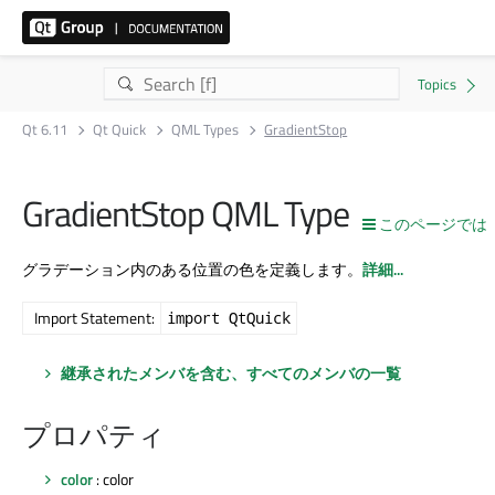
Qt 6.11
Qt Quick
QML Types
GradientStop
GradientStop QML Type
このページでは
グラデーション内のある位置の色を定義します。
詳細...
Import Statement:
import QtQuick
継承されたメンバを含む、すべてのメンバの一覧
プロパティ
color
: color