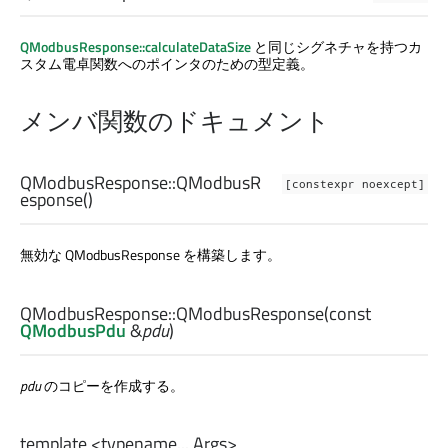
QModbusResponse::calculateDataSize
と同じシグネチャを持つカ
スタム電卓関数へのポインタのための型定義。
メンバ関数のドキュメント
QModbusResponse::
QModbusR
[constexpr noexcept]
esponse
()
無効な QModbusResponse を構築します。
QModbusResponse::
QModbusResponse
(const
QModbusPdu
&
pdu
)
pdu
のコピーを作成する。
template <typename... Args>