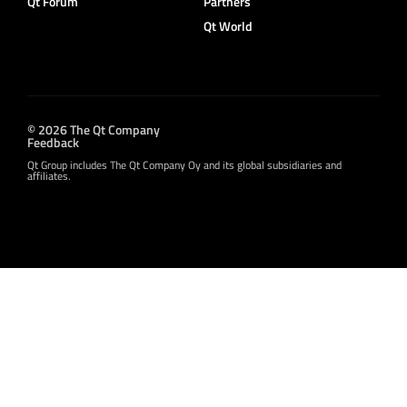
Qt Forum
Partners
Qt World
© 2026 The Qt Company
Feedback
Qt Group includes The Qt Company Oy and its global subsidiaries and
affiliates.