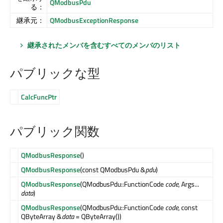
QModbusPdu
る：
継承元：
QModbusExceptionResponse
継承されたメンバを含むすべてのメンバのリスト
パブリックな型
CalcFuncPtr
パブリック関数
QModbusResponse
()
QModbusResponse
(const QModbusPdu &
pdu
)
QModbusResponse
(QModbusPdu::FunctionCode
code
, Args...
data
)
QModbusResponse
(QModbusPdu::FunctionCode
code
, const
QByteArray &
data
= QByteArray())