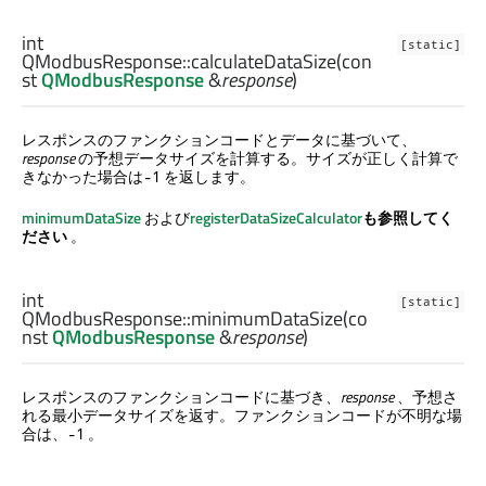
int
[static]
QModbusResponse::
calculateDataSize
(con
st
QModbusResponse
&
response
)
レスポンスのファンクションコードとデータに基づいて、
response
の予想データサイズを計算する。サイズが正しく計算で
きなかった場合は
を返します。
-1
minimumDataSize
および
registerDataSizeCalculator
も参照してく
ださい
。
int
[static]
QModbusResponse::
minimumDataSize
(co
nst
QModbusResponse
&
response
)
レスポンスのファンクションコードに基づき、
response
、予想さ
れる最小データサイズを返す。ファンクションコードが不明な場
合は、
。
-1