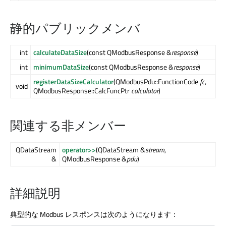
静的パブリックメンバ
int
calculateDataSize
(const QModbusResponse &
response
)
int
minimumDataSize
(const QModbusResponse &
response
)
registerDataSizeCalculator
(QModbusPdu::FunctionCode
fc
,
void
QModbusResponse::CalcFuncPtr
calculator
)
関連する非メンバー
QDataStream
operator>>
(QDataStream &
stream
,
&
QModbusResponse &
pdu
)
詳細説明
典型的な Modbus レスポンスは次のようになります：