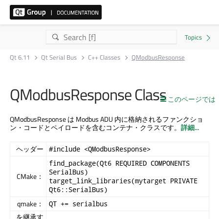
Qt 6.11
Qt Serial Bus
C++ Classes
QModbusResponse
QModbusResponse Class
このページでは
QModbusResponse は Modbus ADU 内に格納されるファンクショ
ン・コードとペイロードを含むコンテナ・クラスです。
詳細...
ヘッダー
#include <QModbusResponse>
find_package(Qt6 REQUIRED COMPONENTS
SerialBus)
CMake：
target_link_libraries(mytarget PRIVATE
Qt6::SerialBus)
qmake：
QT += serialbus
を継承す