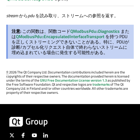
stream
から
pdu
を読み取り、ストリームへの参照を返す。
注意:
この関数は、関数コード
QModbusPdu::Diagnostics
また
は
QModbusPdu::EncapsulatedInterfaceTransport
を持つ PDU
を正しくストリーミングできないことがある。特に、PDUが
診断/カプセル化リクエスト自体で終わらないストリームに
埋め込まれている場合に発生する可能性がある。
©
2026 The Qt Company Ltd. Documentation contributions included herein are the
copyrights of their respective owners. The documentation provided herein is licensed
under the terms of the
GNU Free Documentation License version 1.3
as published by
the Free Software Foundation. Qt and respective logos are
trademarks
of The Qt
Company Ltd. in Finland and/or other countries worldwide. All other trademarks are
property of their respective owners.