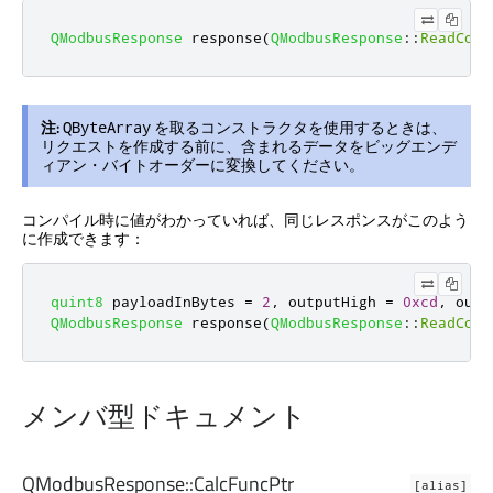
QModbusResponse
 response
(
QModbusResponse
::
ReadCoil
注:
を取るコンストラクタを使用するときは、
QByteArray
リクエストを作成する前に、含まれるデータをビッグエンデ
ィアン・バイトオーダーに変換してください。
コンパイル時に値がわかっていれば、同じレスポンスがこのよう
に作成できます：
quint8
 payloadInBytes 
=
2
,
 outputHigh 
=
0xcd
,
 outp
QModbusResponse
 response
(
QModbusResponse
::
ReadCoil
メンバ型ドキュメント
QModbusResponse::
CalcFuncPtr
[alias]