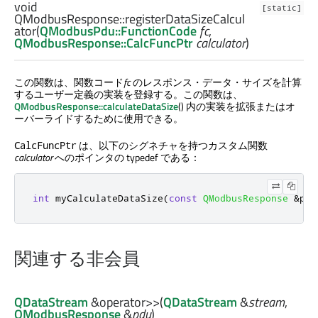
void
[static]
QModbusResponse::
registerDataSizeCalcul
ator
(
QModbusPdu::FunctionCode
fc
,
QModbusResponse::CalcFuncPtr
calculator
)
この関数は、関数コード
fc
のレスポンス・データ・サイズを計算
するユーザー定義の実装を登録する。この関数は、
QModbusResponse::calculateDataSize
() 内の実装を拡張またはオ
ーバーライドするために使用できる。
は、以下のシグネチャを持つカスタム関数
CalcFuncPtr
calculator
へのポインタの typedef である：
int
 myCalculateDataSize
(
const
QModbusResponse
&
pdu
関連する非会員
QDataStream
&
operator>>
(
QDataStream
&
stream
,
QModbusResponse
&
pdu
)