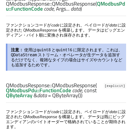
QModbusResponse::
QModbusResponse
(
QModbusPd
u::FunctionCode
code
,
Args
...
data
)
ファンクションコードが
code
に設定され、ペイロードが
data
に設
定された QModbusResponse を構築します。 データはビッグエン
ディアン・バイト順に変換され保存されます。
注意：
使用は
と
に限定されます。これは、
quint8
quint16
ストリーム・オペレータが生データを追加す
QDataStream
るだけでなく、複雑なタイプの場合はサイズやカウントなど
も追加するためです。
QModbusResponse::
QModbusResponse
(
[explicit]
QModbusPdu::FunctionCode
code
, const
QByteArray
&
data
= QByteArray())
ファンクションコードが
code
に設定され、ペイロードが
data
に設
定された QModbusResponse を構築します。 データは既にビッグ
エンディアンのバイトオーダーで格納されていることが期待され
ます。