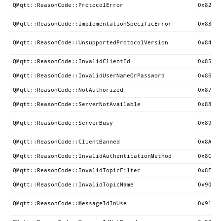
QMqtt::ReasonCode::ProtocolError
0x82
QMqtt::ReasonCode::ImplementationSpecificError
0x83
QMqtt::ReasonCode::UnsupportedProtocolVersion
0x84
QMqtt::ReasonCode::InvalidClientId
0x85
QMqtt::ReasonCode::InvalidUserNameOrPassword
0x86
QMqtt::ReasonCode::NotAuthorized
0x87
QMqtt::ReasonCode::ServerNotAvailable
0x88
QMqtt::ReasonCode::ServerBusy
0x89
QMqtt::ReasonCode::ClientBanned
0x8A
QMqtt::ReasonCode::InvalidAuthenticationMethod
0x8C
QMqtt::ReasonCode::InvalidTopicFilter
0x8F
QMqtt::ReasonCode::InvalidTopicName
0x90
QMqtt::ReasonCode::MessageIdInUse
0x91