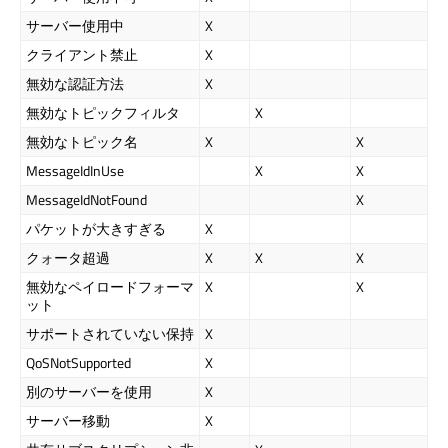
サーバー使用中
X
クライアント禁止
X
無効な認証方法
X
無効なトピックフィルタ
X
無効なトピック名
X
X
MessageIdInUse
X
X
MessageIdNotFound
X
パケットが大きすぎる
X
クォータ超過
X
X
X
無効なペイロードフォーマ
X
X
ット
サポートされていない保持
X
QoSNotSupported
X
別のサーバーを使用
X
サーバー移動
X