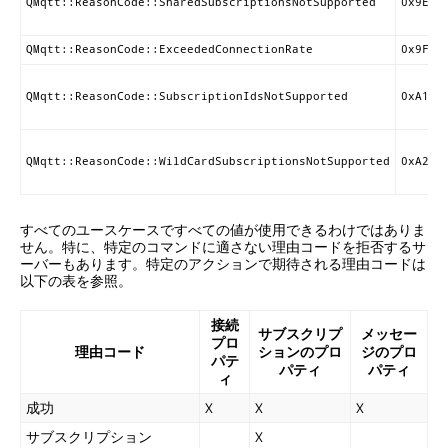
Q
QMqtt::ReasonCode::SharedSubscriptionsNotSupported
0x9E
QMqtt::ReasonCode::ExceededConnectionRate
0x9F
Q
QMqtt::ReasonCode::SubscriptionIdsNotSupported
0xA1
QMqtt::ReasonCode::WildCardSubscriptionsNotSupported
0xA2
すべてのユースケースですべての値が使用できるわけではありま
せん。特に、特定のコマンドに適さない理由コードを拒否するサ
ーバーもあります。特定のアクションで期待される理由コードは
以下の表を参照。
接続
サブスクリプ
メッセー
プロ
理由コード
ションのプロ
ジのプロ
パテ
パティ
パティ
ィ
成功
X
X
X
サブスクリプション
X