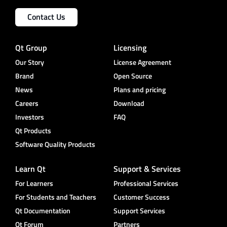
Contact Us
Qt Group
Licensing
Our Story
License Agreement
Brand
Open Source
News
Plans and pricing
Careers
Download
Investors
FAQ
Qt Products
Software Quality Products
Learn Qt
Support & Services
For Learners
Professional Services
For Students and Teachers
Customer Success
Qt Documentation
Support Services
Qt Forum
Partners