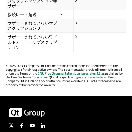
共有サブスクリプション非
X
サポート
接続レート超過
X
サポートされていないサブ
X
スクリプションID
サポートされていないワイ
X
ルドカード・サブスクリプ
ション
©
2026 The Qt Company Ltd. Documentation contributions included herein are the
copyrights of their respective owners. The documentation provided herein is licensed
under the terms of the
GNU Free Documentation License version 1.3
as published by
the Free Software Foundation. Qt and respective logos are
trademarks
of The Qt
Company Ltd. in Finland and/or other countries worldwide. All other trademarks are
property of their respective owners.