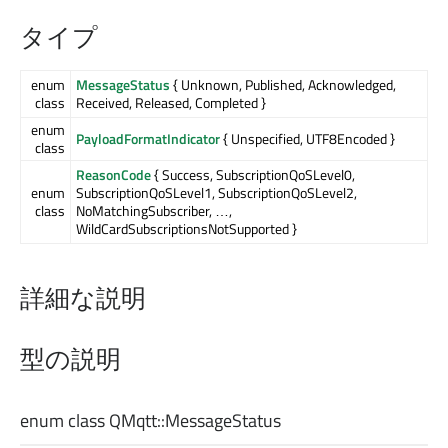
タイプ
enum
MessageStatus
{ Unknown, Published, Acknowledged,
class
Received, Released, Completed }
enum
PayloadFormatIndicator
{ Unspecified, UTF8Encoded }
class
ReasonCode
{ Success, SubscriptionQoSLevel0,
enum
SubscriptionQoSLevel1, SubscriptionQoSLevel2,
class
NoMatchingSubscriber, …,
WildCardSubscriptionsNotSupported }
詳細な説明
型の説明
enum class QMqtt::
MessageStatus