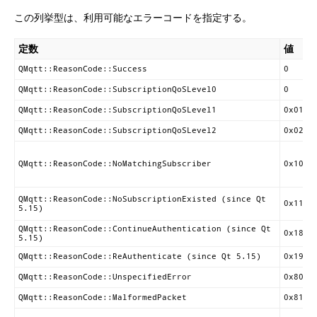
この列挙型は、利用可能なエラーコードを指定する。
定数
値
QMqtt::ReasonCode::Success
0
QMqtt::ReasonCode::SubscriptionQoSLevel0
0
QMqtt::ReasonCode::SubscriptionQoSLevel1
0x01
QMqtt::ReasonCode::SubscriptionQoSLevel2
0x02
QMqtt::ReasonCode::NoMatchingSubscriber
0x10
QMqtt::ReasonCode::NoSubscriptionExisted (since Qt
0x11
5.15)
QMqtt::ReasonCode::ContinueAuthentication (since Qt
0x18
5.15)
QMqtt::ReasonCode::ReAuthenticate (since Qt 5.15)
0x19
QMqtt::ReasonCode::UnspecifiedError
0x80
QMqtt::ReasonCode::MalformedPacket
0x81