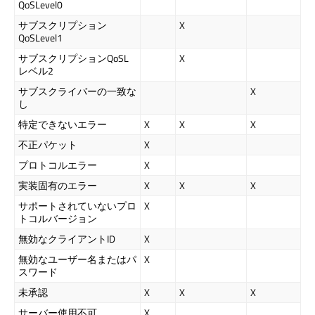
QoSLevel0
サブスクリプション
X
QoSLevel1
サブスクリプションQoSL
X
レベル2
サブスクライバーの一致な
X
し
特定できないエラー
X
X
X
不正パケット
X
プロトコルエラー
X
実装固有のエラー
X
X
X
サポートされていないプロ
X
トコルバージョン
無効なクライアントID
X
無効なユーザー名またはパ
X
スワード
未承認
X
X
X
サーバー使用不可
X