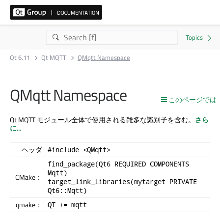
Qt 6.11
Qt MQTT
QMqtt Namespace
QMqtt Namespace
このページでは
Qt MQTT
モジュール全体で使用される雑多な識別子を含む。
さら
に...
ヘッダ
#include <QMqtt>
find_package(Qt6 REQUIRED COMPONENTS
Mqtt)
CMake：
target_link_libraries(mytarget PRIVATE
Qt6::Mqtt)
qmake：
QT += mqtt