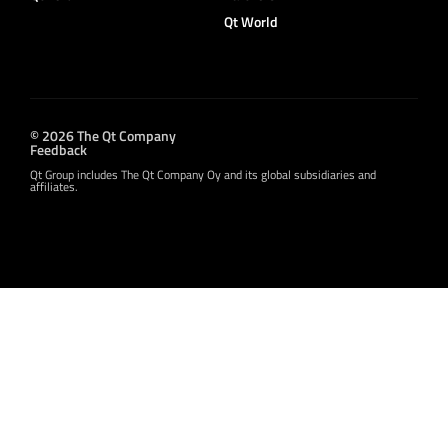
Qt World
© 2026 The Qt Company
Feedback
Qt Group includes The Qt Company Oy and its global subsidiaries and
affiliates.