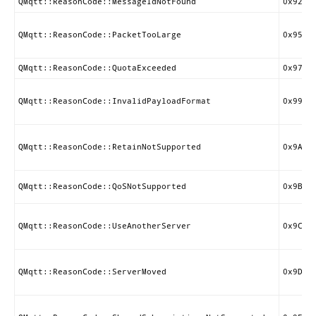
QMqtt::ReasonCode::MessageIdNotFound
0x92
Q
QMqtt::ReasonCode::PacketTooLarge
0x95
QMqtt::ReasonCode::QuotaExceeded
0x97
Q
QMqtt::ReasonCode::InvalidPayloadFormat
0x99
Q
QMqtt::ReasonCode::RetainNotSupported
0x9A
QMqtt::ReasonCode::QoSNotSupported
0x9B
Q
Q
QMqtt::ReasonCode::UseAnotherServer
0x9C
QMqtt::ReasonCode::ServerMoved
0x9D