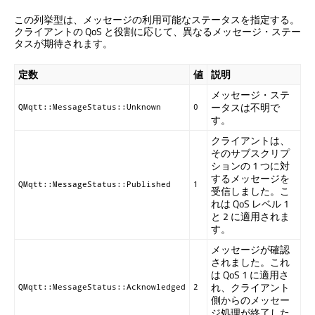
この列挙型は、メッセージの利用可能なステータスを指定する。
クライアントの QoS と役割に応じて、異なるメッセージ・ステー
タスが期待されます。
定数
値
説明
メッセージ・ステ
ータスは不明で
QMqtt::MessageStatus::Unknown
0
す。
クライアントは、
そのサブスクリプ
ションの 1 つに対
するメッセージを
QMqtt::MessageStatus::Published
1
受信しました。こ
れは QoS レベル 1
と 2 に適用されま
す。
メッセージが確認
されました。これ
は QoS 1 に適用さ
れ、クライアント
QMqtt::MessageStatus::Acknowledged
2
側からのメッセー
ジ処理が終了した