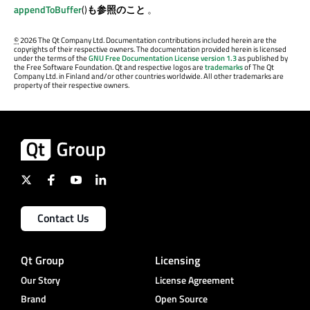
appendToBuffer
()
も参照のこと
。
©
2026 The Qt Company Ltd. Documentation contributions included herein are the
copyrights of their respective owners. The documentation provided herein is licensed
under the terms of the
GNU Free Documentation License version 1.3
as published by
the Free Software Foundation. Qt and respective logos are
trademarks
of The Qt
Company Ltd. in Finland and/or other countries worldwide. All other trademarks are
property of their respective owners.
Contact Us
Qt Group
Licensing
Our Story
License Agreement
Brand
Open Source