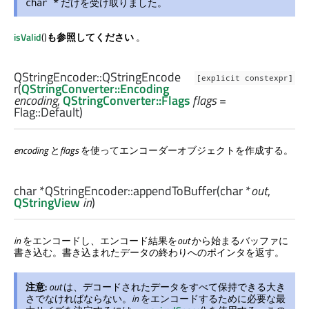
だけを受け取りました。
char *
isValid
()
も参照してください
。
QStringEncoder::
QStringEncode
[explicit constexpr]
r
(
QStringConverter::Encoding
encoding
,
QStringConverter::Flags
flags
=
Flag::Default)
encoding
と
flags
を使ってエンコーダーオブジェクトを作成する。
char
*QStringEncoder::
appendToBuffer
(
char
*
out
,
QStringView
in
)
in
をエンコードし、エンコード結果を
out
から始まるバッファに
書き込む。書き込まれたデータの終わりへのポインタを返す。
注意:
out
は、デコードされたデータをすべて保持できる大き
さでなければならない。
in
をエンコードするために必要な最