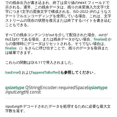
での残余出力が書き込まれ、終了は戻り値の
フィールドで
next
示される。通常、この残余データは、残りの未変換入力文字1文
字につき1文字の置換文字で構成される。ISO-2022-JPのようなス
テートフルエンコーディングを使用している場合、これは、文字
ストリームの現在の状態を復元または終了するバイトを書き込む
こともできる。
すべての残余コンテンツが
out
を介して配信された場合、
out
が
である場合、または残余データがない場合、
finalize
() か
nullptr
らの復帰時にデコーダはリセットされる。そうでない場合は、
finalize
（）をさらに呼び出すことで、残りのデータを取得また
は破棄できます。
これらの関数はQt 6.11で導入されました。
hasError
() および
appendToBuffer
()
も参照してください
。
qsizetype
QStringEncoder::
requiredSpace
(
qsizetype
inputLength
) const
inputLength
デコードされたデータを処理するために必要な最大文
字数を返す。