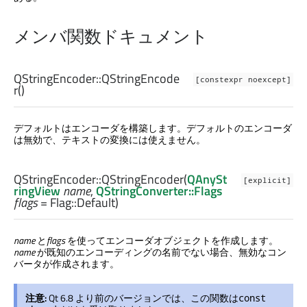
メンバ関数ドキュメント
QStringEncoder::
QStringEncode
[constexpr noexcept]
r
()
デフォルトはエンコーダを構築します。デフォルトのエンコーダ
は無効で、テキストの変換には使えません。
QStringEncoder::
QStringEncoder
(
QAnySt
[explicit]
ringView
name
,
QStringConverter::Flags
flags
= Flag::Default)
name
と
flags
を使ってエンコーダオブジェクトを作成します。
name
が既知のエンコーディングの名前でない場合、無効なコン
バータが作成されます。
注意:
Qt 6.8 より前のバージョンでは、この関数は
const