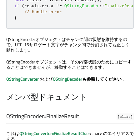
if
(
result
.
error 
!
=
QStringEncoder
::
FinalizeResult
// Handle error
}
QStringEncoderオブジェクトはチャンク間の状態を維持するの
で、UTF-16サロゲート文字がチャンク間で分割されても正しく
動作します。
QStringEncoderオブジェクトは、その内部状態のためにコピーす
ることはできませんが、移動することはできます。
QStringConverter
および
QStringDecoder
も参照してください
。
メンバ型ドキュメント
QStringEncoder::
FinalizeResult
[alias]
これは
QStringConverter::FinalizeResultChar
<char> のエイリアスで
ある。