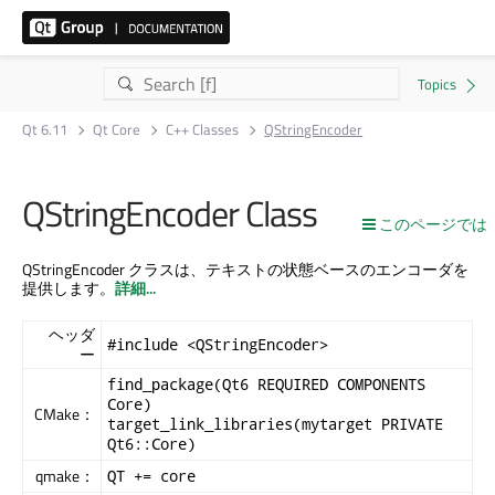
Qt 6.11
Qt Core
C++ Classes
QStringEncoder
QStringEncoder Class
このページでは
QStringEncoder クラスは、テキストの状態ベースのエンコーダを
提供します。
詳細...
ヘッダ
#include <QStringEncoder>
ー
find_package(Qt6 REQUIRED COMPONENTS
Core)
CMake：
target_link_libraries(mytarget PRIVATE
Qt6::Core)
qmake：
QT += core