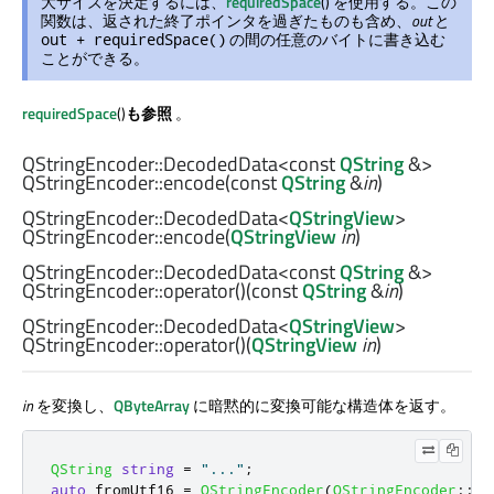
大サイズを決定するには、
requiredSpace
() を使用する。この
関数は、返された終了ポインタを過ぎたものも含め、
out
と
の間の任意のバイトに書き込む
out + requiredSpace()
ことができる。
requiredSpace
()
も参照
。
QStringEncoder::DecodedData
<const
QString
&>
QStringEncoder::
encode
(const
QString
&
in
)
QStringEncoder::DecodedData
<
QStringView
>
QStringEncoder::
encode
(
QStringView
in
)
QStringEncoder::DecodedData
<const
QString
&>
QStringEncoder::
operator()
(const
QString
&
in
)
QStringEncoder::DecodedData
<
QStringView
>
QStringEncoder::
operator()
(
QStringView
in
)
in
を変換し、
QByteArray
に暗黙的に変換可能な構造体を返す。
QString
string
=
"..."
;
auto
 fromUtf16 
=
QStringEncoder
(
QStringEncoder
::
Ut