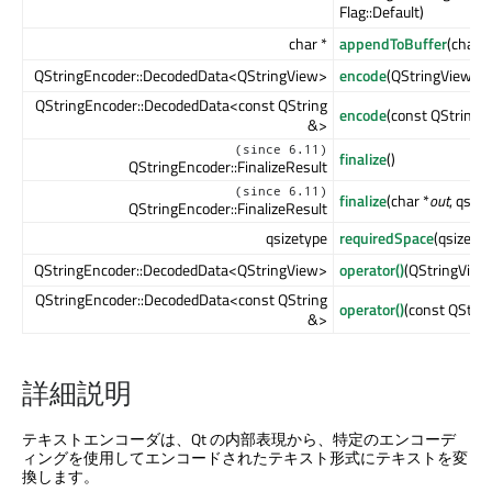
Flag::Default)
char *
appendToBuffer
(char *
QStringEncoder::DecodedData<QStringView>
encode
(QStringView
in
)
QStringEncoder::DecodedData<const QString
encode
(const QString 
&>
(since 6.11)
finalize
()
QStringEncoder::FinalizeResult
(since 6.11)
finalize
(char *
out
, qsiz
QStringEncoder::FinalizeResult
qsizetype
requiredSpace
(qsizety
QStringEncoder::DecodedData<QStringView>
operator()
(QStringVie
QStringEncoder::DecodedData<const QString
operator()
(const QStrin
&>
詳細説明
テキストエンコーダは、Qt の内部表現から、特定のエンコーデ
ィングを使用してエンコードされたテキスト形式にテキストを変
換します。