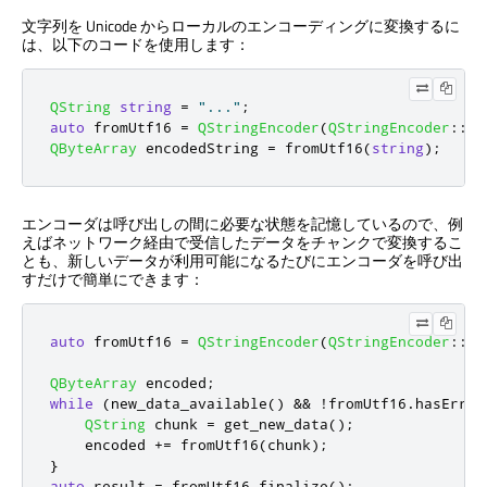
文字列を Unicode からローカルのエンコーディングに変換するに
は、以下のコードを使用します：
QString
string
=
"..."
;
auto
 fromUtf16 
=
QStringEncoder
(
QStringEncoder
::
Ut
QByteArray
 encodedString 
=
 fromUtf16
(
string
);
エンコーダは呼び出しの間に必要な状態を記憶しているので、例
えばネットワーク経由で受信したデータをチャンクで変換するこ
とも、新しいデータが利用可能になるたびにエンコーダを呼び出
すだけで簡単にできます：
auto
 fromUtf16 
=
QStringEncoder
(
QStringEncoder
::
Ut
QByteArray
 encoded
;
while
(
new_data_available
()
&
&
!
fromUtf16
.
hasError
QString
 chunk 
=
 get_new_data
();
    encoded 
+
=
 fromUtf16
(
chunk
);
}
auto
 result 
=
 fromUtf16
.
finalize
();