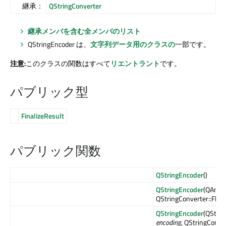
継承：
QStringConverter
継承メンバを含む全メンバのリスト
QStringEncoder は、
文字列データ用のクラスの
一部です。
注意:
このクラスの関数はすべて
リエントラント
です。
パブリック型
FinalizeResult
パブリック関数
QStringEncoder
()
QStringEncoder
(QAnyS
QStringConverter::Flag
QStringEncoder
(QStrin
encoding
, QStringConve