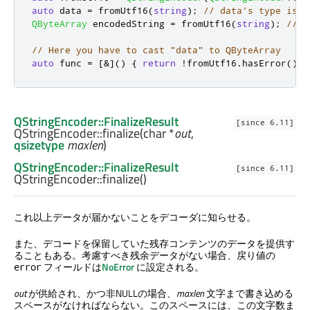
auto
 data 
=
 fromUtf16
(
string
);
// data's type is Q
QByteArray
 encodedString 
=
 fromUtf16
(
string
);
// I
// Here you have to cast "data" to QByteArray
auto
 func 
=
[
&
]
()
{
return
!
fromUtf16
.
hasError
()
?
QStringEncoder::FinalizeResult
[since 6.11]
QStringEncoder::
finalize
(
char
*
out
,
qsizetype
maxlen
)
QStringEncoder::FinalizeResult
[since 6.11]
QStringEncoder::
finalize
()
これ以上データが届かないことをデコーダに知らせる。
また、デコードを保留していた残存コンテンツのデータを提供す
ることもある。考慮すべき残余データがない場合、戻り値の
フィールドは
NoError
に設定される。
error
out
が供給され、かつ非NULLの場合、
maxlen
文字まで書き込める
スペースがなければならない。このスペースには、この文字数ま