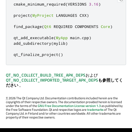
cmake_minimum_required
(
VERSIONS 
3.16
)
project
(
MyProject
 LANGUAGES CXX
)
find_package
(
Qt6
 REQUIRED COMPONENTS 
Core
)
qt_add_executable
(
MyApp
 main
.
cpp
)
add_subdirectory
(
mylib
)
qt_finalize_project
()
QT_NO_COLLECT_BUILD_TREE_APK_DEPS
および
QT_NO_COLLECT_IMPORTED_TARGET_APK_DEPS
も参照してく
ださい
。
©
2026 The Qt Company Ltd. Documentation contributions included herein are the
copyrights of their respective owners. The documentation provided herein is licensed
under the terms of the
GNU Free Documentation License version 1.3
as published by
the Free Software Foundation. Qt and respective logos are
trademarks
of The Qt
Company Ltd. in Finland and/or other countries worldwide. All other trademarks are
property of their respective owners.