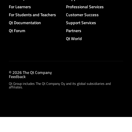
For Learners
Professional Services
For Students and Teachers
Customer Success
Qt Documentation
Support Services
Qt Forum
Partners
Qt World
© 2026 The Qt Company
Feedback
Qt Group includes The Qt Company Oy and its global subsidiaries and
affiliates.