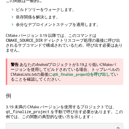
この関数は一般的に
ビルドツリーをウォークします。
依存関係を解決します。
余分なデプロイメントステップを適用します。
CMake バージョン 3.19 以降では、このコマンドは
ディレクトリスコープ処理の最後に呼び出
CMAKE_SOURCE_DIR
されるサブコマンドで構成されているため、呼び出す必要はあり
ません。
警告
あなたの
Android
プロジェクトが3.19より低いCMakeバ
ージョンを使用してビルドされている場合、トップレベルの
CMakeLists.txtの最後に
qt6_finalize_project()を呼び出して
い
ることを確認してください。
例
3.19 未満の CMake バージョンを使用するプロジェクトでは、
を手動で呼び出す必要があります。この
qt_finalize_project
例では、この関数の典型的な使い方を示します：