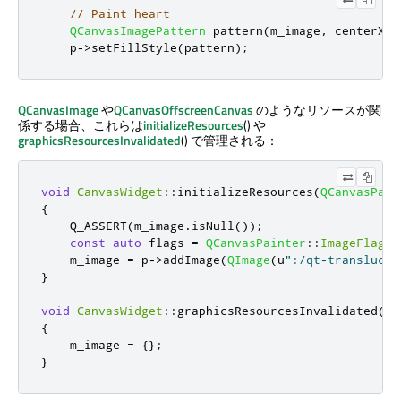
// Paint heart
QCanvasImagePattern
 pattern
(
m_image
,
 centerX
,
 
    p
-
>
setFillStyle
(
pattern
);
QCanvasImage
や
QCanvasOffscreenCanvas
のようなリソースが関
係する場合、これらは
initializeResources
() や
graphicsResourcesInvalidated
() で管理される：
void
CanvasWidget
::
initializeResources
(
QCanvasPain
{
    Q_ASSERT
(
m_image
.
isNull
());
const
auto
 flags 
=
QCanvasPainter
::
ImageFlag
::
    m_image 
=
 p
-
>
addImage
(
QImage
(
u
":/qt-translucen
}
void
CanvasWidget
::
graphicsResourcesInvalidated
()
{
    m_image 
=
{};
}