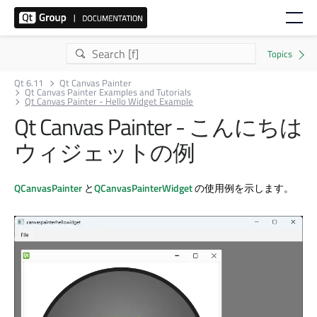
Qt 6.11
Qt Canvas Painter
Qt Canvas Painter Examples and Tutorials
Qt Canvas Painter - Hello Widget Example
Qt Canvas Painter - こんにちは
ウィジェットの例
QCanvasPainter
と
QCanvasPainterWidget
の使用例を示します。