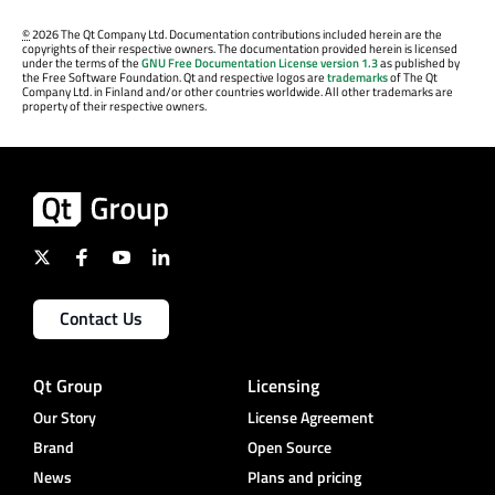
©
2026 The Qt Company Ltd. Documentation contributions included herein are the
copyrights of their respective owners. The documentation provided herein is licensed
under the terms of the
GNU Free Documentation License version 1.3
as published by
the Free Software Foundation. Qt and respective logos are
trademarks
of The Qt
Company Ltd. in Finland and/or other countries worldwide. All other trademarks are
property of their respective owners.
Contact Us
Qt Group
Licensing
Our Story
License Agreement
Brand
Open Source
News
Plans and pricing