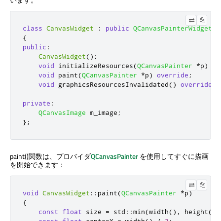
class
CanvasWidget
:
public
QCanvasPainterWidget
{
public
:
CanvasWidget
();
void
 initializeResources
(
QCanvasPainter
*
p
)
ov
void
 paint
(
QCanvasPainter
*
p
)
override
;
void
 graphicsResourcesInvalidated
()
override
;
private
:
QCanvasImage
 m_image
;
};
paint()関数は、プロバイダ
QCanvasPainter
を使用してすぐに描画
を開始できます：
void
CanvasWidget
::
paint
(
QCanvasPainter
*
p
)
{
const
float
 size 
=
 std
::
min
(
width
()
,
 height
())