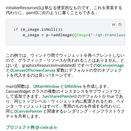
initializeResources()は単なる便宜的なものです。これを実装する
代わりに、paint()に次のように書くこともできる：
if
(
m_image
.
isNull
())
    m_image 
=
 p
-
>
addImage
(
QImage
(
":/qt-translucent
この例では、ウィンドウ間でウィジェットを再ペアレントしない
ので、グラフィック・リソースが失われることはありません。と
はいえ、graphicsResourcesInvalidated() ですべての
QCanvasImage
と
QCanvasOffscreenCanvas
変数にデフォルトの空のオブジェク
トを代入するのは良いパターンです。
main()関数は、
QMainWindow
と
QMdiArea
を作成します。
CanvasWidget クラスの複数のインスタンスをサブウィンドウと
して追加できます。
hasSharedPainter
() のデフォルトが true であ
り、同じトップレベル・ウィジェット内に配置されるため、ペイ
ンタ・ウィジェットはすべて、専用のものを作成する代わりに、
同じ
QCanvasPainter
と関連するレンダリング・インフラストラク
チャを共有します。
プロジェクト例 @ code.qt.io