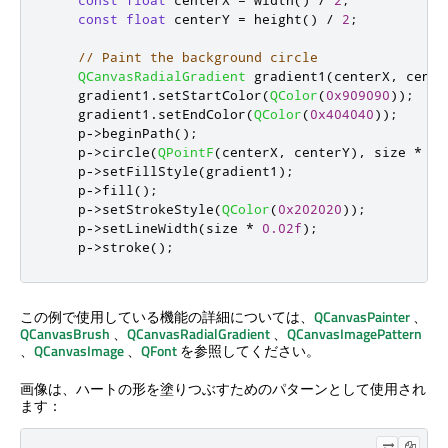
const
float
 centerX 
=
 width
()
/
2
;
const
float
 centerY 
=
 height
()
/
2
;
// Paint the background circle
QCanvasRadialGradient
 gradient1
(
centerX
,
 cente
    gradient1
.
setStartColor
(
QColor
(
0x909090
));
    gradient1
.
setEndColor
(
QColor
(
0x404040
));
    p
-
>
beginPath
();
    p
-
>
circle
(
QPointF
(
centerX
,
 centerY
)
,
 size 
*
0.
    p
-
>
setFillStyle
(
gradient1
);
    p
-
>
fill
();
    p
-
>
setStrokeStyle
(
QColor
(
0x202020
));
    p
-
>
setLineWidth
(
size 
*
0.02f
);
    p
-
>
stroke
();
この例で使用している機能の詳細については、
QCanvasPainter
、
QCanvasBrush
、
QCanvasRadialGradient
、
QCanvasImagePattern
、
QCanvasImage
、
QFont
を参照してください。
画像は、ハートの形を塗りつぶすためのパターンとして使用され
ます：