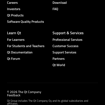
Careers
Download
Investors
FAQ
Qt Products
Software Quality Products
Learn Qt
Support & Services
For Learners
Professional Services
For Students and Teachers
Customer Success
Qt Documentation
Support Services
Qt Forum
Partners
Qt World
© 2026 The Qt Company
Feedback
Qt Group includes The Qt Company Oy and its global subsidiaries and
affiliates.