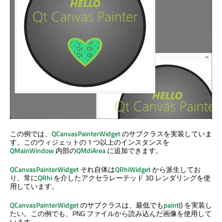
この例では、
QCanvasPainterWidget
のサブクラスを実装していま
す。このウィジェットの 1 つ以上のインスタンスを
QMainWindow
内部の
QMdiArea
に追加できます。
QCanvasPainterWidget
それ自体は
QRhiWidget
から派生してお
り、常に
QRhi
を介したアクセラレーテッド 3D レンダリングを使
用しています。
QCanvasPainterWidget
のサブクラスは、最低でも
paint
() を実装し
たい。この例でも、PNG ファイルから読み込んだ画像を使用して
います。