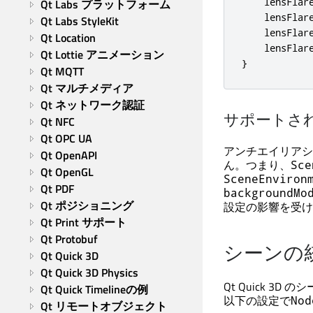
    lensFlare
Qt Labs プラットフォーム
    lensFlare
Qt Labs StyleKit
    lensFlare
Qt Location
    lensFlare
Qt Lottie アニメーション
}
Qt MQTT
Qt マルチメディア
Qt ネットワーク認証
サポートさ
Qt NFC
Qt OPC UA
アンチエイリアシ
Qt OpenAPI
ん。つまり、
Sce
Qt OpenGL
SceneEnviron
Qt PDF
backgroundMo
Qt ポジショニング
設定の影響を受け
Qt Print サポート
Qt Protobuf
シーンの
Qt Quick 3D
Qt Quick 3D Physics
Qt Quick 3D
のシ
Qt Quick Timelineの例
以下の設定で
Nod
Qt リモートオブジェクト