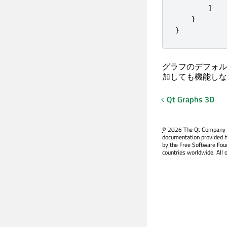
        ]

    }

}
グラフのデフォル
加しても機能しな
Qt Graphs
3D
©
2026 The Qt Company Ltd
documentation provided h
by the Free Software Fou
countries worldwide. All 