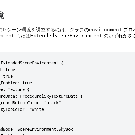
境
 3D
シーン環境を調整するには、グラフの
プロ
environment
または
のいずれかを
nment
ExtendedSceneEnvironment
ExtendedSceneEnvironment {

: true

 true

Enabled: true

e: Texture {

reData: ProceduralSkyTextureData {

roundBottomColor: "black"

kyTopColor: "white"

dMode: SceneEnvironment.SkyBox
