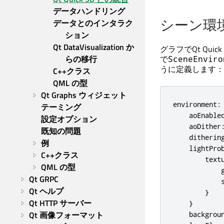
データハンドリング
シーン環
データとのインタラク
ション
Qt DataVisualization か
グラフで
Qt Quick
らの移行
で
SceneEnviro
うに定義します：
C++クラス
QML の型
Qt Graphs ウィジェット
environment: 
テーミング
    aoEnabled
設定オプション
    aoDither:
既知の問題
    dithering
例
    lightProb
C++クラス
        textu
QML の型
            g
Qt GRPC
            s
Qt ヘルプ
        }

Qt HTTP サーバー
    }

Qt 画像フォーマット
    backgroun