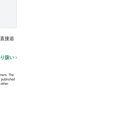
直接追
り扱い
wners. The
 published
 other