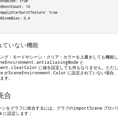
Enabled: true

GhostCount: 10

ApplyStarburstTexture: true

BloomBias: 0.4

れていない機能
ング・モードやシーン・クリア・カラーを上書きしても機能し
と
neEnvironment.antialiasingMode
に値を設定しても何もなりません。ただ
ment.clearColor
が
に設定されていない場合、
de
SceneEnvironment.Color
ます。
統合
ーンをグラフに統合するには、グラフの
プロパ
importScene
に設定します：
e