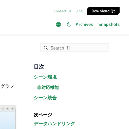
Download Qt
Contact Us
Blog
Archives
Snapshots
目次
シーン環境
グラフ
非対応機能
シーン統合
次ページ
データハンドリング