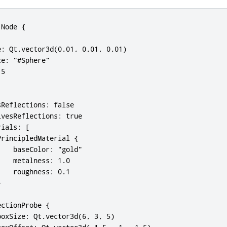
Node {

: Qt.vector3d(0.01, 0.01, 0.01)

e: "#Sphere"

5

Reflections: false

vesReflections: true

ials: [

rincipledMaterial {

   baseColor: "gold"

   metalness: 1.0

   roughness: 0.1



ctionProbe {

oxSize: Qt.vector3d(6, 3, 5)
