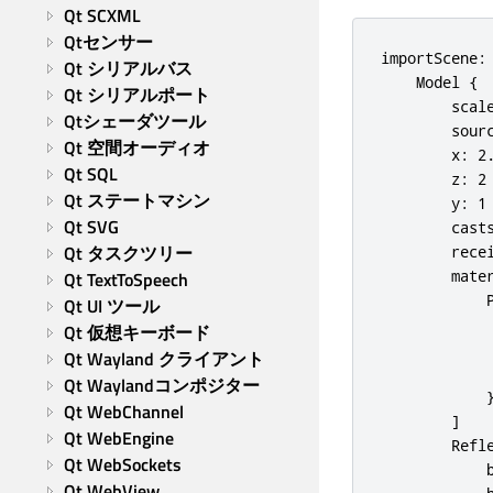
Qt SCXML
Qtセンサー
importScene: 
Qt シリアルバス
    Model {

Qt シリアルポート
        scale
Qtシェーダツール
        sourc
Qt 空間オーディオ
        x: 2.
Qt SQL
        z: 2

Qt ステートマシン
        y: 1

Qt SVG
        casts
Qt タスクツリー
        recei
        mater
Qt TextToSpeech
            P
Qt UI ツール
             
Qt 仮想キーボード
             
Qt Wayland クライアント
             
Qt Waylandコンポジター
            }
Qt WebChannel
        ]

Qt WebEngine
        Refle
Qt WebSockets
            b
Qt WebView