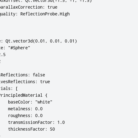
oxOffset: Qt.vector3d(-1.5, -1, -1.5)

arallaxCorrection: true

uality: ReflectionProbe.High

: Qt.vector3d(0.01, 0.01, 0.01)

e: "#Sphere"

.5



Reflections: false

vesReflections: true

ials: [

rincipledMaterial {

   baseColor: "white"

   metalness: 0.0

   roughness: 0.0

   transmissionFactor: 1.0

   thicknessFactor: 50


