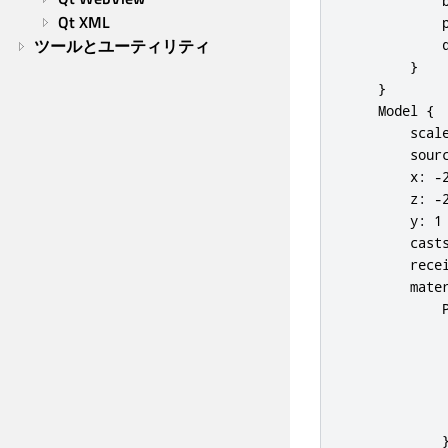
            b
Qt XML
            p
ツールとユーティリティ
            q
        }

    }

    Model {

        scale
        sourc
        x: -2
        z: -2
        y: 1

        casts
        recei
        mater
            P
             
             
             
             
             
            }