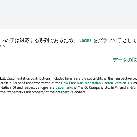
トの子は対応する系列であるため、
Nodes
をグラフの子として
い。
データの取
. Documentation contributions included herein are the copyrights of their respective o
erein is licensed under the terms of the
GNU Free Documentation License version 1.3
as
ndation. Qt and respective logos are
trademarks
of The Qt Company Ltd. in Finland and/or
other trademarks are property of their respective owners.