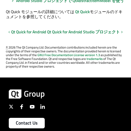
Android Studio プロジェクトで QtAbstractItemModel を使う
Qt Quick
モジュールの詳細については
Qt Quick
モジュールのドキ
ュメントを参照してください。
Qt Quick
for Android
Qt Quick
for Android Studio プロジェクト
©
2026 The Qt Company Ltd. Documentation contributions included herein are the
copyrights of their respective owners. The documentation provided herein is licensed
under the terms of the
GNU Free Documentation License version 1.3
as published by
the Free Software Foundation. Qt and respective logos are
trademarks
of The Qt
Company Ltd. in Finland and/or other countries worldwide. All other trademarks are
property of their respective owners.
Contact Us