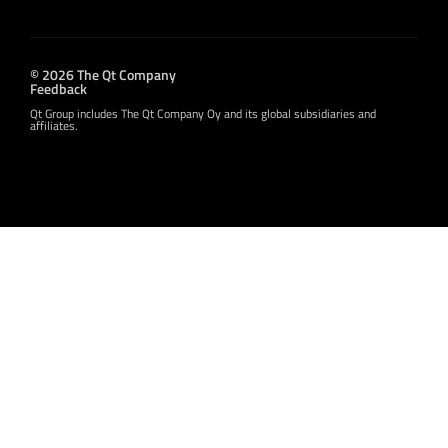
© 2026 The Qt Company
Feedback
Qt Group includes The Qt Company Oy and its global subsidiaries and
affiliates.