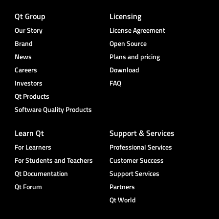
Qt Group
Licensing
Our Story
License Agreement
Brand
Open Source
News
Plans and pricing
Careers
Download
Investors
FAQ
Qt Products
Software Quality Products
Learn Qt
Support & Services
For Learners
Professional Services
For Students and Teachers
Customer Success
Qt Documentation
Support Services
Qt Forum
Partners
Qt World