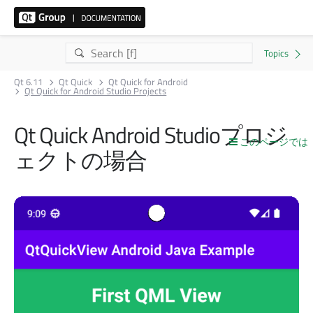
Qt 6.11
Qt Quick
Qt Quick for Android
Qt Quick for Android Studio Projects
Qt Quick
Android Studioプロジ
このページでは
ェクトの場合