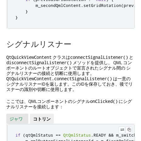
        m_secondQmlContent
.
setGridRotation
(
previo
}
}
シグナルリスナー
クラスは
と
QtQuickViewContent
connectSignalListener()
メソッドを提供し、 QML コン
disconnectSignalListener()
ポーネントのルートオブジェクトで宣言されたシグナル間の シ
グナルリスナーの接続と切断に使用します。
は一意の
QtQuickViewContent.connectSignalListener()
シグナルリスナーIDを返します。このIDを保存しておき、後でリ
スナーの識別や切断に使用します。
ここでは、QMLコンポーネントのシグナル
にシグ
onClicked()
ナルリスナーを接続します：
ジャワ
コトリン
if
(
qtQmlStatus 
==
QtQmlStatus
.
READY 
&&
 m_switch
.
    m_qmlButtonSignalListenerId 
=
 m_firstQmlConte