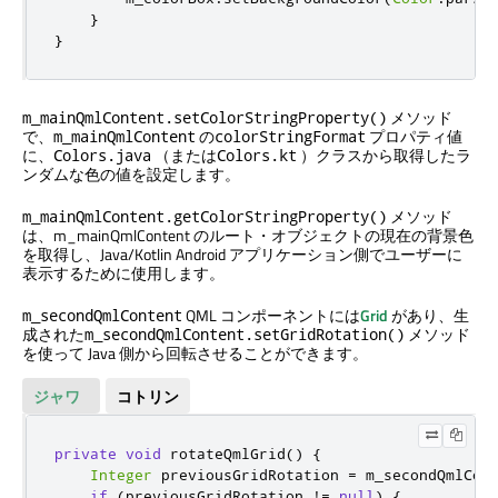
}
}
メソッド
m_mainQmlContent.setColorStringProperty()
で、
の
プロパティ値
m_mainQmlContent
colorStringFormat
に、
（または
）クラスから取得したラ
Colors.java
Colors.kt
ンダムな色の値を設定します。
メソッド
m_mainQmlContent.getColorStringProperty()
は、m_mainQmlContent のルート・オブジェクトの現在の背景色
を取得し、Java/Kotlin Android アプリケーション側でユーザーに
表示するために使用します。
QML コンポーネントには
Grid
があり、生
m_secondQmlContent
成された
メソッド
m_secondQmlContent.setGridRotation()
を使って Java 側から回転させることができます。
ジャワ
コトリン
private
void
 rotateQmlGrid
()
{
Integer
 previousGridRotation 
=
 m_secondQmlCon
if
(
previousGridRotation 
!=
null
)
{