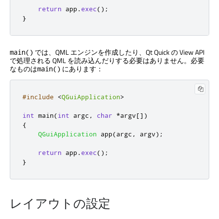
return
 app
.
exec
();
}
では、QML エンジンを作成したり、
Qt Quick
の View API
main()
で処理される QML を読み込んだりする必要はありません。必要
なものは
にあります：
main()
#include
<
QGuiApplication
>
int
 main
(
int
 argc
,
char
*
argv
[
]
)
{
QGuiApplication
 app
(
argc
,
 argv
);
return
 app
.
exec
();
}
レイアウトの設定