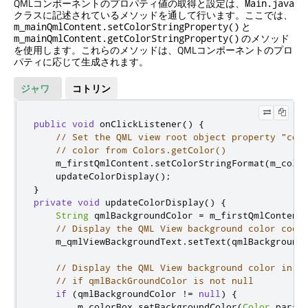
QMLコンポーネントのプロパティ値の取得と設定は、
Main.java
クラスに記述されているメソッドを通して行います。ここでは、
と
m_mainQmlContent.setColorStringProperty()
のメソッド
m_mainQmlContent.getColorStringProperty()
を使用します。これらのメソッドは、QMLコンポーネントのプロ
パティに応じて生成されます。
ジャワ
コトリン
public
void
 onClickListener
()
{
// Set the QML view root object property "col
// color from Colors.getColor()
    m_firstQmlContent
.
setColorStringFormat
(
m_colo
    updateColorDisplay
();
}
private
void
 updateColorDisplay
()
{
String
 qmlBackgroundColor 
=
 m_firstQmlContent
// Display the QML View background color code
    m_qmlViewBackgroundText
.
setText
(
qmlBackground
// Display the QML View background color in a
// if qmlBackGroundColor is not null
if
(
qmlBackgroundColor 
!=
null
)
{
        m_colorBox
.
setBackgroundColor
(
Color
.
parse