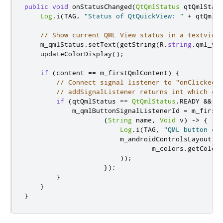
public
void
 onStatusChanged
(
QtQmlStatus
 qtQmlStat
Log
.
i
(
TAG
,
"Status of QtQuickView: "
+
 qtQmlS
// Show current QML View status in a textview
    m_qmlStatus
.
setText
(
getString
(
R
.
string
.
qml_vi
    updateColorDisplay
();
if
(
content 
==
 m_firstQmlContent
)
{
// Connect signal listener to "onClicked"
// addSignalListener returns int which ca
if
(
qtQmlStatus 
==
QtQmlStatus
.
READY 
&&
 m
            m_qmlButtonSignalListenerId 
=
 m_first
(
String
 name
,
Void
 v
)
->
{
Log
.
i
(
TAG
,
"QML button cl
                        m_androidControlsLayout
.
s
                                m_colors
.
getColor
));
});
}
}
}