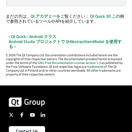
まだの方は、
Qt アカデミーを
ご覧ください：
Qt Quick 3D
この
例
で参照されているツールやAPIを紹介しています。
Qt Quick
Android クラス
Android Studio プロジェクトで QtAbstractItemModel を使用す
る
©
2026 The Qt Company Ltd. Documentation contributions included herein are the
copyrights of their respective owners. The documentation provided herein is licensed
under the terms of the
GNU Free Documentation License version 1.3
as published by
the Free Software Foundation. Qt and respective logos are
trademarks
of The Qt
Company Ltd. in Finland and/or other countries worldwide. All other trademarks are
property of their respective owners.
Contact Us