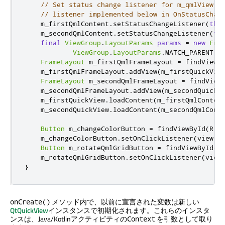
// Set status change listener for m_qmlView
// listener implemented below in OnStatusChan
    m_firstQmlContent
.
setStatusChangeListener
(
thi
    m_secondQmlContent
.
setStatusChangeListener
(
th
final
ViewGroup
.
LayoutParams
params
=
new
Fra
ViewGroup
.
LayoutParams
.
MATCH_PARENT
,
FrameLayout
 m_firstQmlFrameLayout 
=
 findViewB
    m_firstQmlFrameLayout
.
addView
(
m_firstQuickVie
FrameLayout
 m_secondQmlFrameLayout 
=
 findView
    m_secondQmlFrameLayout
.
addView
(
m_secondQuickV
    m_firstQuickView
.
loadContent
(
m_firstQmlConten
    m_secondQuickView
.
loadContent
(
m_secondQmlCont
Button
 m_changeColorButton 
=
 findViewById
(
R
.
i
    m_changeColorButton
.
setOnClickListener
(
view 
-
Button
 m_rotateQmlGridButton 
=
 findViewById
(
R
    m_rotateQmlGridButton
.
setOnClickListener
(
view
}
メソッド内で、以前に宣言された変数は新しい
onCreate()
QtQuickView
インスタンスで初期化されます。これらのインスタ
ンスは、Java/Kotlinアクティビティの
を引数として取り
Context