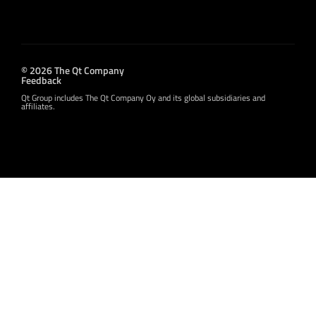
© 2026 The Qt Company
Feedback
Qt Group includes The Qt Company Oy and its global subsidiaries and
affiliates.