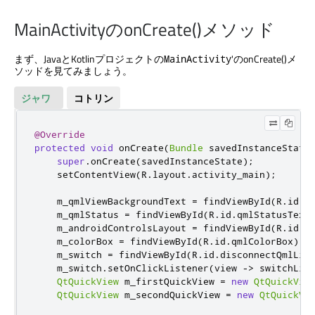
MainActivityのonCreate()メソッド
まず、JavaとKotlinプロジェクトの
'のonCreate()メ
MainActivity
ソッドを見てみましょう。
ジャワ
コトリン
@Override
protected
void
 onCreate
(
Bundle
 savedInstanceState
super
.
onCreate
(
savedInstanceState
);
    setContentView
(
R
.
layout
.
activity_main
);
    m_qmlViewBackgroundText 
=
 findViewById
(
R
.
id
.
q
    m_qmlStatus 
=
 findViewById
(
R
.
id
.
qmlStatusText
    m_androidControlsLayout 
=
 findViewById
(
R
.
id
.
j
    m_colorBox 
=
 findViewById
(
R
.
id
.
qmlColorBox
);
    m_switch 
=
 findViewById
(
R
.
id
.
disconnectQmlLis
    m_switch
.
setOnClickListener
(
view 
->
 switchLis
QtQuickView
 m_firstQuickView 
=
new
QtQuickVie
QtQuickView
 m_secondQuickView 
=
new
QtQuickVi