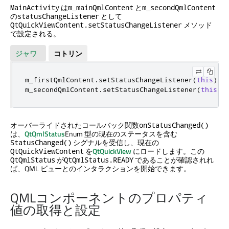
は
と
MainActivity
m_mainQmlContent
m_secondQmlContent
の
として
statusChangeListener
メソッド
QtQuickViewContent.setStatusChangeListener
で設定される。
ジャワ
コトリン
m_firstQmlContent
.
setStatusChangeListener
(
this
);
m_secondQmlContent
.
setStatusChangeListener
(
this
);
オーバーライドされたコールバック関数
onStatusChanged()
は、
QtQmlStatus
Enum 型の現在のステータスを含む
シグナルを受信し、現在の
StatusChanged()
を
QtQuickView
にロードします。この
QtQuickViewContent
が
であることが確認されれ
QtQmlStatus
QtQmlStatus.READY
ば、QML ビューとのインタラクションを開始できます。
QMLコンポーネントのプロパティ
値の取得と設定