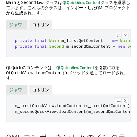
と
Java クラスは
QtQuickViewContent
クラスを継承し
Main
Second
ています。これらのクラスは、インポートしたQMLプロジェクト
から生成されます。
ジャワ
コトリン
private
final
Main
 m_firstQmlContent 
=
new
Main
()
private
final
Second
 m_secondQmlContent 
=
new
Sec
Qt Quick
のコンテンツは、
QtQuickViewContent
を引数に取る
メソッドを通してロードされま
QtQuickView.loadContent()
す。
ジャワ
コトリン
m_firstQuickView
.
loadContent
(
m_firstQmlContent
);
m_secondQuickView
.
loadContent
(
m_secondQmlContent
)