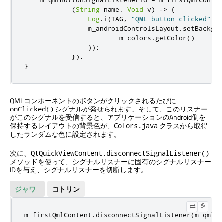
(
String
 name
,
Void
 v
)
->
{
Log
.
i
(
TAG
,
"QML button clicked"
);
                m_androidControlsLayout
.
setBackgr
                        m_colors
.
getColor
()
));
});
}
QMLコンポーネントのボタンがクリックされるたびに
シグナルが発せられます。そして、このリスナー
onClicked()
がこのシグナルを受信すると、アプリケーションのAndroid側を
保持するレイアウトの背景色が、
クラスから取得
Colors.java
したランダムな色に設定されます。
次に、
QtQuickViewContent.disconnectSignalListener()
メソッドを使って、シグナルリスナーに固有のシグナルリスナー
IDを与え、シグナルリスナーを切断します。
ジャワ
コトリン
m_firstQmlContent
.
disconnectSignalListener
(
m_qmlB