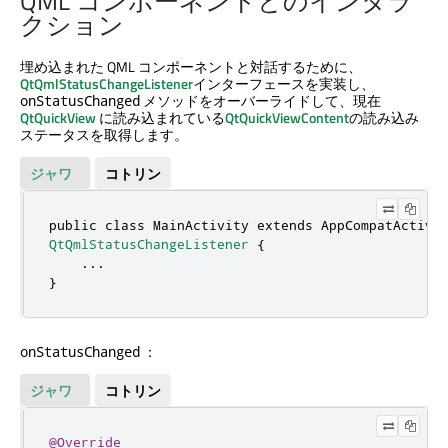
QML コンポーネントとのインタラ
クション
埋め込まれた QML コンポーネントと対話するために、
QtQmlStatusChangeListener
インターフェースを実装し、
メソッドをオーバーライドして、現在
onStatusChanged
QtQuickView
に読み込まれている
QtQuickViewContent
の読み込み
ステータスを取得します。
ジャワ
コトリン
public
class
QtQmlStatusChangeListener
 {

.
.
.
}
：
onStatusChanged
ジャワ
コトリン
@Override