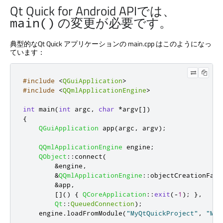
Qt Quick
for Android APIでは、
の変更が必要です。
main()
典型的な
Qt Quick
アプリケーションの main.cpp はこのようになっ
ています：
#include
<
QGuiApplication
>
#include
<
QQmlApplicationEngine
>
int
 main
(
int
 argc
,
char
*
argv
[
]
)
{
QGuiApplication
 app
(
argc
,
 argv
);
QQmlApplicationEngine
 engine
;
QObject
::
connect
(
&
engine
,
&
QQmlApplicationEngine
::
objectCreationFail
&
app
,
[
]
()
{
QCoreApplication
::
exit
(
-
1
);
}
,
Qt
::
QueuedConnection
);
    engine
.
loadFromModule
(
"MyQtQuickProject"
,
"Mai