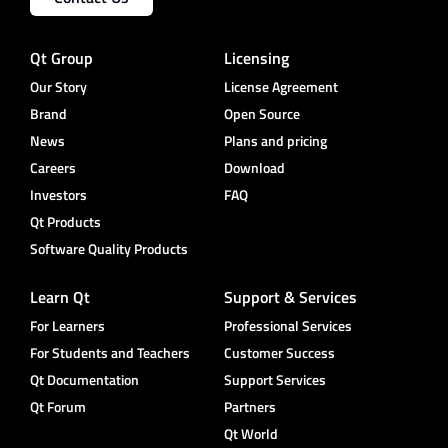
Qt Group
Licensing
Our Story
License Agreement
Brand
Open Source
News
Plans and pricing
Careers
Download
Investors
FAQ
Qt Products
Software Quality Products
Learn Qt
Support & Services
For Learners
Professional Services
For Students and Teachers
Customer Success
Qt Documentation
Support Services
Qt Forum
Partners
Qt World