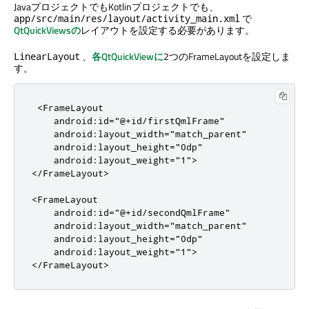
JavaプロジェクトでもKotlinプロジェクトでも、
で
app/src/main/res/layout/activity_main.xml
QtQuickViewsの
レイアウトを設定する必要があります。
、
各QtQuickViewに
2つのFrameLayoutを設定しま
LinearLayout
す。
 <FrameLayout

    android:id="@+id/firstQmlFrame"

    android:layout_width="match_parent"

    android:layout_height="0dp"

    android:layout_weight="1">

</FrameLayout>

<FrameLayout

    android:id="@+id/secondQmlFrame"

    android:layout_width="match_parent"

    android:layout_height="0dp"

    android:layout_weight="1">

</FrameLayout>