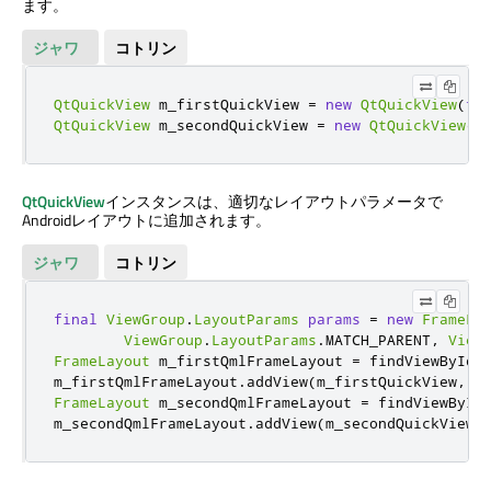
ます。
ジャワ
コトリン
QtQuickView
 m_firstQuickView 
=
new
QtQuickView
(
th
QtQuickView
 m_secondQuickView 
=
new
QtQuickView
(
t
QtQuickView
インスタンスは、適切なレイアウトパラメータで
Androidレイアウトに追加されます。
ジャワ
コトリン
final
ViewGroup
.
LayoutParams
params
=
new
FrameLa
ViewGroup
.
LayoutParams
.
MATCH_PARENT
,
View
FrameLayout
 m_firstQmlFrameLayout 
=
 findViewById
(
m_firstQmlFrameLayout
.
addView
(
m_firstQuickView
,
p
FrameLayout
 m_secondQmlFrameLayout 
=
 findViewById
m_secondQmlFrameLayout
.
addView
(
m_secondQuickView
,