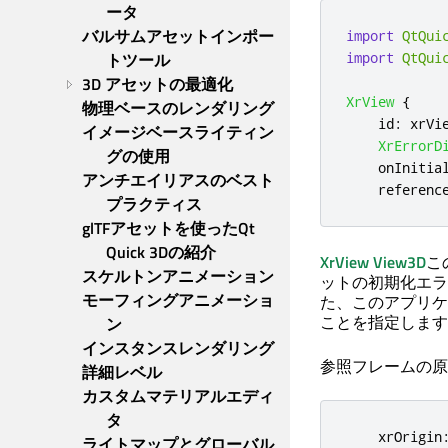
ータ
バルサムアセットインポー
import
QtQui
import
QtQui
トツール
3D アセットの最適化
XrView
{
物理ベースのレンダリング
id
:
xrVi
イメージベースライティン
XrErrorD
グの使用
onInitia
アンチエイリアスのベスト
referenc
プラクティス
glTFアセットを使ったQt 
Quick 3Dの紹介
XrView
View3D
こ
スケルトンアニメーション
ットの初期化エラ
モーフィングアニメーショ
た、このアプリケ
ことを指定します
ン
インスタンスレンダリング
参照フレームの原
詳細レベル
カスタムマテリアルエディ
タ
xrOrigin
ライトマップとグローバル