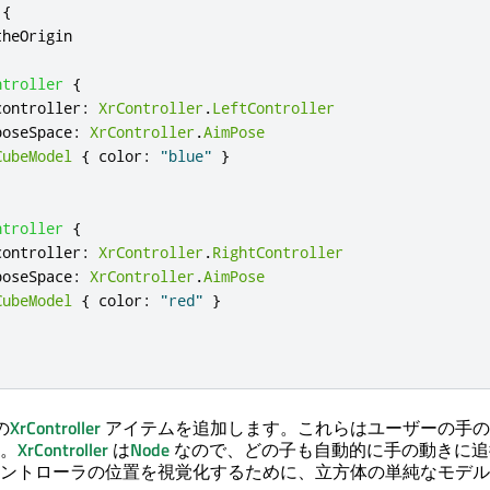
{
theOrigin
ntroller
{
controller
:
XrController
.
LeftController
poseSpace
:
XrController
.
AimPose
CubeModel
{
color
:
"blue"
}
ntroller
{
controller
:
XrController
.
RightController
poseSpace
:
XrController
.
AimPose
CubeModel
{
color
:
"red"
}
の
XrController
アイテムを追加します。これらはユーザーの手の
。
XrController
は
Node
なので、どの子も自動的に手の動きに追
ントローラの位置を視覚化するために、立方体の単純なモデル