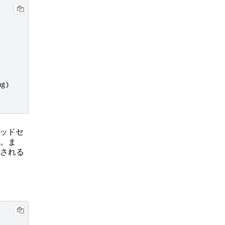
ng
)
ヘッドセ
。ま
される