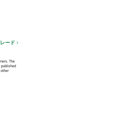
グレード
wners. The
 published
 other