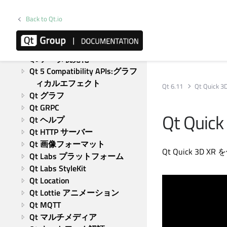
Qt チャート
Back to Qt.io
Qt CoAP
Qt コンカレント
Qt 5 Core Compatibility APIs
Qt データ視覚化
Qt 5 Compatibility APIs:グラフ
ィカルエフェクト
Qt 6.11
Qt Quick 3
Qt グラフ
Qt GRPC
Qt Quick
Qt ヘルプ
Qt HTTP サーバー
Qt 画像フォーマット
Qt Quick 3D
XR 
Qt Labs プラットフォーム
Qt Labs StyleKit
Qt Location
Qt Lottie アニメーション
Qt MQTT
Qt マルチメディア