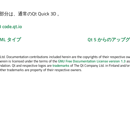
りの部分は、通常の
Qt Quick 3D
。
de.qt.io
QML タイプ
Qt 5 からのアップ
. Documentation contributions included herein are the copyrights of their respective o
erein is licensed under the terms of the
GNU Free Documentation License version 1.3
as
ndation. Qt and respective logos are
trademarks
of The Qt Company Ltd. in Finland and/or
other trademarks are property of their respective owners.