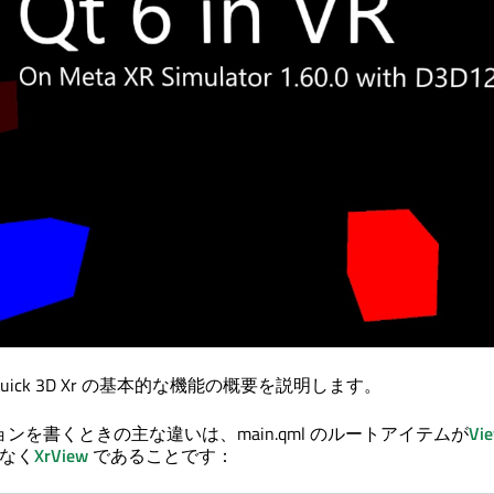
uick 3D
Xr の基本的な機能の概要を説明します。
ョンを書くときの主な違いは、main.qml のルートアイテムが
Vi
はなく
XrView
であることです：