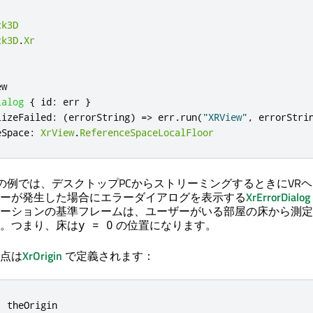
ck3D
ck3D
.
Xr
ew
ialog
{
id
:
err
}
lizeFailed
:
(
errorString
)
=>
err
.
run
(
"XRView"
,
errorStri
eSpace
:
XrView
.
ReferenceSpaceLocalFloor
の例では、デスクトップPCからストリーミングするときにVR
ーが発生した場合にエラーダイアログを表示する
XrErrorDialog
ーションの基準フレームは、ユーザーがいる部屋の床から測定
。つまり、床は
の位置になります。
y = 0
点は
XrOrigin
で定義されます：
:
theOrigin