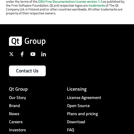
under the terms of the
GNU Free Documentation License version 1.3
as published by
the Free Software Foundation. Qt and respective logos are
trademarks
of The Qt
Company Ltd. in Finland and/or other countries worldwide. All other trademarks are
property of their respective owners.
Contact Us
Qt Group
Licensing
Our Story
License Agreement
Brand
Open Source
News
Plans and pricing
Careers
Download
Investors
FAQ