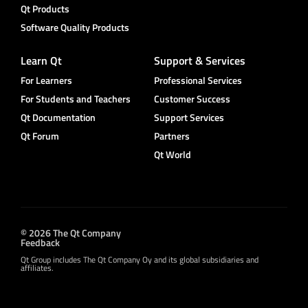
Qt Products
Software Quality Products
Learn Qt
Support & Services
For Learners
Professional Services
For Students and Teachers
Customer Success
Qt Documentation
Support Services
Qt Forum
Partners
Qt World
© 2026 The Qt Company
Feedback
Qt Group includes The Qt Company Oy and its global subsidiaries and
affiliates.