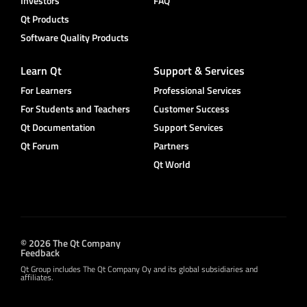
Investors
FAQ
Qt Products
Software Quality Products
Learn Qt
Support & Services
For Learners
Professional Services
For Students and Teachers
Customer Success
Qt Documentation
Support Services
Qt Forum
Partners
Qt World
© 2026 The Qt Company
Feedback
Qt Group includes The Qt Company Oy and its global subsidiaries and
affiliates.