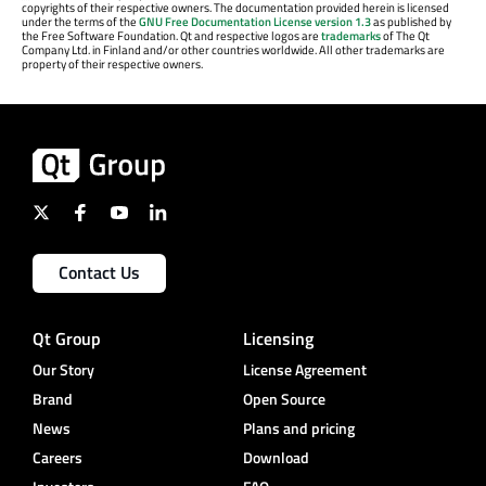
copyrights of their respective owners. The documentation provided herein is licensed
under the terms of the
GNU Free Documentation License version 1.3
as published by
the Free Software Foundation. Qt and respective logos are
trademarks
of The Qt
Company Ltd. in Finland and/or other countries worldwide. All other trademarks are
property of their respective owners.
Contact Us
Qt Group
Licensing
Our Story
License Agreement
Brand
Open Source
News
Plans and pricing
Careers
Download