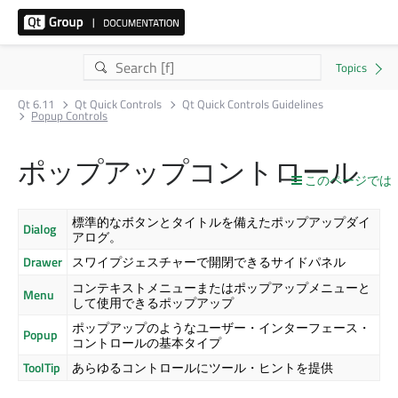
Qt 6.11
Qt Quick Controls
Qt Quick Controls Guidelines
Popup Controls
ポップアップコントロール
このページでは
標準的なボタンとタイトルを備えたポップアップダイ
Dialog
アログ。
Drawer
スワイプジェスチャーで開閉できるサイドパネル
コンテキストメニューまたはポップアップメニューと
Menu
して使用できるポップアップ
ポップアップのようなユーザー・インターフェース・
Popup
コントロールの基本タイプ
ToolTip
あらゆるコントロールにツール・ヒントを提供