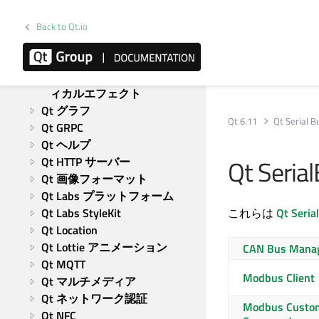
Qt CoAP
Qt コンカレント
Back to Qt.io
Qt 5 Core Compatibility APIs
Qt データ視覚化
Qt 5 Compatibility APIs:グラフ
ィカルエフェクト
Qt グラフ
Qt 6.11
Qt Serial B
Qt GRPC
Qt ヘルプ
Qt Ser
Qt HTTP サーバー
Qt 画像フォーマット
Qt Labs プラットフォーム
Qt Labs StyleKit
これらは
Qt Seria
Qt Location
Qt Lottie アニメーション
CAN Bus Mana
Qt MQTT
Modbus Client
Qt マルチメディア
Qt ネットワーク認証
Modbus Custo
Qt NFC