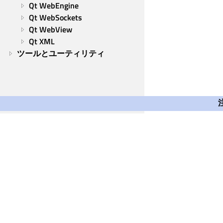
Qt WebEngine
Qt WebSockets
Qt WebView
Qt XML
ツールとユーティリティ
Qt Group
Our Story