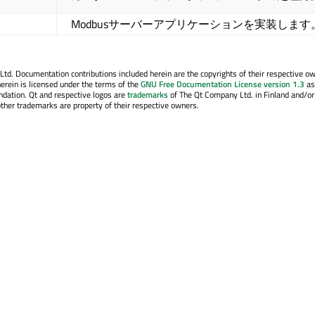
Modbusサーバーアプリケーションを実装します
. Documentation contributions included herein are the copyrights of their respective o
erein is licensed under the terms of the
GNU Free Documentation License version 1.3
as
ndation. Qt and respective logos are
trademarks
of The Qt Company Ltd. in Finland and/or
other trademarks are property of their respective owners.