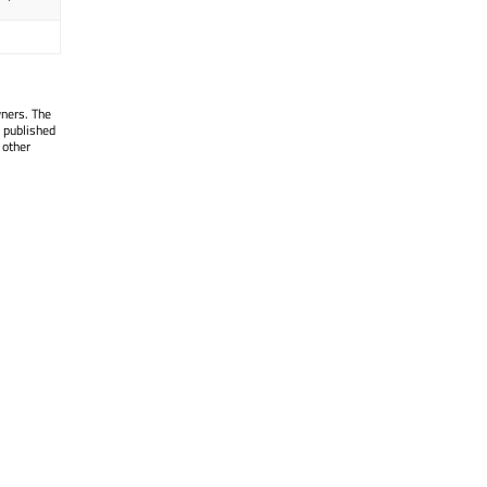
。
wners. The
 published
 other