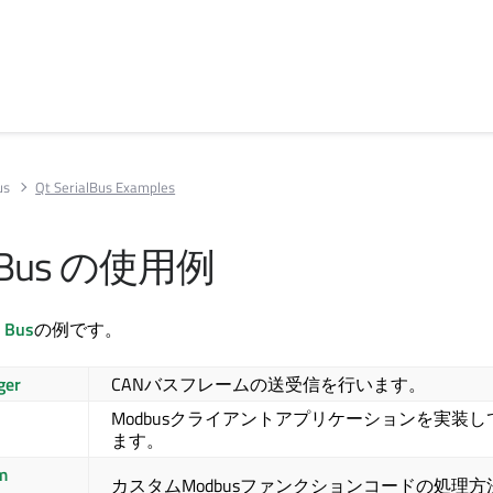
us
Qt SerialBus Examples
ialBus の使用例
l Bus
の例です。
ger
CANバスフレームの送受信を行います。
Modbusクライアントアプリケーションを実装し
ます。
m
カスタムModbusファンクションコードの処理方