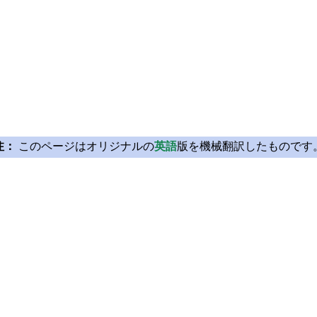
注：
このページはオリジナルの
英語
版を機械翻訳したものです
Licensing
Learn Qt
License Agreement
For Learners