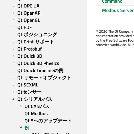
Command
Qt OPC UA
Modbus Server
Qt OpenAPI
Qt OpenGL
Qt PDF
©
2026 The Qt Company Ltd
Qt ポジショニング
documentation provided h
by the Free Software Fou
Qt Print サポート
countries worldwide. All 
Qt Protobuf
Qt Quick 3D
Qt Quick 3D Physics
Qt Quick Timelineの例
Qt リモートオブジェクト
Qt SCXML
Qtセンサー
Qt シリアルバス
Qt CANバス
Qt Modbus
Qt 5へのアップデート
例