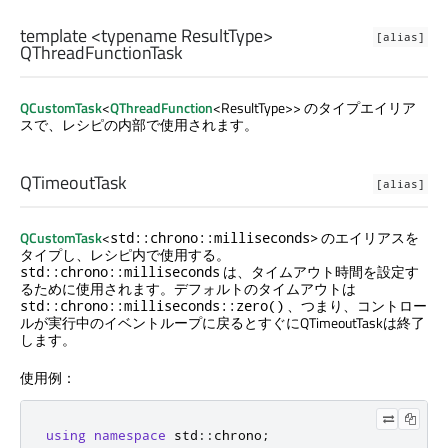
template <typename ResultType>
[alias]
QThreadFunctionTask
QCustomTask
<
QThreadFunction
<ResultType>> のタイプエイリア
スで、レシピの内部で使用されます。
QTimeoutTask
[alias]
QCustomTask
<
のエイリアスを
std::chrono::milliseconds>
タイプし、レシピ内で使用する。
は、タイムアウト時間を設定す
std::chrono::milliseconds
るために使用されます。デフォルトのタイムアウトは
、つまり、コントロー
std::chrono::milliseconds::zero()
ルが実行中のイベントループに戻るとすぐにQTimeoutTaskは終了
します。
使用例：
using
namespace
 std
::
chrono
;