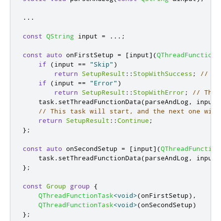
.
.
.
const
QString
 input 
=
.
.
.
;
const
auto
 onFirstSetup 
=
[
input
]
(
QThreadFunction
<
if
(
input 
=
=
"Skip"
)
return
SetupResult
::
StopWithSuccess
;
// Th
if
(
input 
=
=
"Error"
)
return
SetupResult
::
StopWithError
;
// This
    task
.
setThreadFunctionData
(
parseAndLog
,
 input
)
// This task will start, and the next one will
return
SetupResult
::
Continue
;
};
const
auto
 onSecondSetup 
=
[
input
]
(
QThreadFunction
    task
.
setThreadFunctionData
(
parseAndLog
,
 input
)
};
const
Group
group
{
QThreadFunctionTask
<
void
>
(
onFirstSetup
)
,
QThreadFunctionTask
<
void
>
(
onSecondSetup
)
};