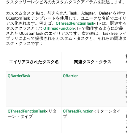
タスクツリーレシピ内のカスタムタスクアイテムを記述します。
カスタムタスク名は、与えられた Task、Adapter、Deleter を持つ
QCustomTask テンプレートを使用して、ユニークな名前でエイリ
アス化されます。例えば、
QThreadFunctionTask
<T> は、関連する
タスククラスとして
QThreadFunction
<T> で動作するように定義
された QCustomTask のエイリアスです。次の表は、TaskTree ライ
ブラリによって提供されるカスタム・タスクと、それらの関連タ
スク・クラスです：
簡
エイリアスされたタスク名
関連タスク・クラス
な
明
QBarrierTask
QBarrier
待
タ
ク
開
す
る
QThreadFunctionTask
<リタ
QThreadFunction
<リターンタイ
非
ーン・タイプ
プ
期
ス
を
始