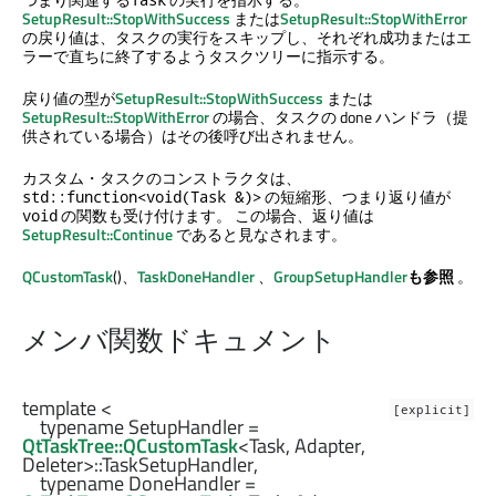
SetupResult::StopWithSuccess
または
SetupResult::StopWithError
の戻り値は、タスクの実行をスキップし、それぞれ成功またはエ
ラーで直ちに終了するようタスクツリーに指示する。
戻り値の型が
SetupResult::StopWithSuccess
または
SetupResult::StopWithError
の場合、タスクの done ハンドラ（提
供されている場合）はその後呼び出されません。
カスタム・タスクのコンストラクタは、
の短縮形、つまり返り値が
std::function<void(Task &)>
の関数も受け付けます。 この場合、返り値は
void
SetupResult::Continue
であると見なされます。
QCustomTask
()、
TaskDoneHandler
、
GroupSetupHandler
も参照
。
メンバ関数ドキュメント
template <

[explicit]
    typename SetupHandler = 
QtTaskTree::QCustomTask
<
Task
, 
Adapter
, 
Deleter
>
::TaskSetupHandler
,

    typename DoneHandler = 