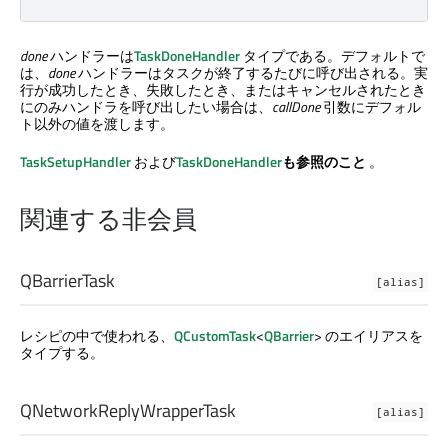
done
ハンドラーは
TaskDoneHandler
タイプである。デフォルトで
は、
done
ハンドラーはタスクが終了するたびに呼び出される。実
行が成功したとき、失敗したとき、またはキャンセルされたとき
にのみハンドラを呼び出したい場合は、
callDone
引数にデフォル
ト以外の値を渡します。
TaskSetupHandler
および
TaskDoneHandler
も参照のこと
。
関連する非会員
QBarrierTask
[alias]
レシピの中で使われる、
QCustomTask
<
QBarrier
> のエイリアスを
タイプする。
QNetworkReplyWrapperTask
[alias]