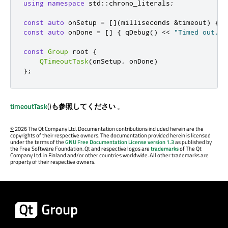
using
namespace
 std
::
chrono_literals
;
const
auto
 onSetup 
=
[
]
(
milliseconds 
&
timeout
)
{
 t
const
auto
 onDone 
=
[
]
{
qDebug
()
<
<
"Timed out."
;
const
Group
 root 
{
QTimeoutTask
(
onSetup
,
 onDone
)
};
timeoutTask
()
も参照してください
。
©
2026 The Qt Company Ltd. Documentation contributions included herein are the
copyrights of their respective owners. The documentation provided herein is licensed
under the terms of the
GNU Free Documentation License version 1.3
as published by
the Free Software Foundation. Qt and respective logos are
trademarks
of The Qt
Company Ltd. in Finland and/or other countries worldwide. All other trademarks are
property of their respective owners.