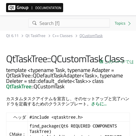
Qt 6.11
Qt TaskTree
C++ Classes
QCustomTask
QtTaskTree::QCustomTask Class
このページでは
template <typename Task, typename Adapter =
QtTaskTree::QDefaultTaskAdapter<Task>, typename
Deleter = std::default_delete<Task>> class
QtTaskTree
::QCustomTask
カスタムタスクアイテムを宣言し、そのセットアップと完了ハン
ドラを定義するためのクラステンプレート。
さらに...
ヘッダ
#include <qtasktree.h>
find_package(Qt6 REQUIRED COMPONENTS
TaskTree)
CMake：