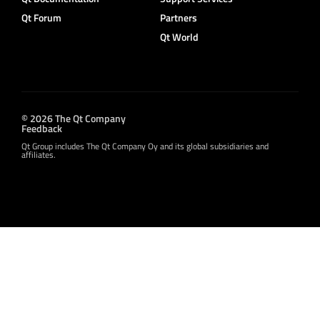
Qt Forum
Partners
Qt World
© 2026 The Qt Company
Feedback
Qt Group includes The Qt Company Oy and its global subsidiaries and
affiliates.