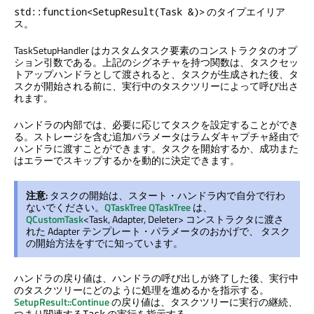
のタイプエイリア
std::function<SetupResult(Task &)>
ス。
TaskSetupHandler はカスタムタスク要素のコンストラクタのオプ
ション引数である。上記のシグネチャを持つ関数は、タスクセッ
トアップハンドラとして渡されると、タスクが生成された後、タ
スクが開始される前に、実行中のタスクツリーによって呼び出さ
れます。
ハンドラの内部では、必要に応じてタスクを設定することができ
る。ストレージを含む追加パラメータはラムダキャプチャ経由で
ハンドラに渡すことができます。タスクを開始するか、成功また
はエラーでスキップするかを動的に決定できます。
注意:
タスクの開始は、スタート・ハンドラ内で自分で行わ
ないでください。
QTaskTree
QTaskTree
は、
QCustomTask
<Task, Adapter, Deleter> コンストラクタに渡さ
れた Adapter テンプレート・パラメータのおかげで、 タスク
の開始方法をすでに知っています。
ハンドラの戻り値は、ハンドラの呼び出しが終了した後、実行中
のタスクツリーにどのように処理を進めるかを指示する。
SetupResult::Continue
の戻り値は、タスクツリーに実行の継続、
つまり関連する
の実行を指示する。
Task