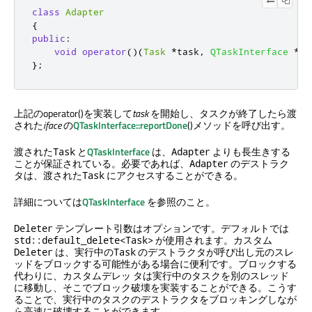
class
Adapter
{
public
:
void
operator
()(
Task
*
task
,
QTaskInterface
*
if
};
上記のoperator()を実装して
task
を開始し、タスクが終了したら渡
された
iface
の
QTaskInterface::reportDone
()メソッドを呼び出す。
渡された
と
QTaskInterface
は、
よりも長生きする
Task
Adapter
ことが保証されている。必要であれば、
のデストラク
Adapter
タは、渡された
にアクセスすることができる。
Task
詳細については
QTaskInterface
を参照のこと。
テンプレート引数はオプションです。デフォルトでは
Deleter
が使用されます。カスタム
std::default_delete<Task>
は、実行中の
のデストラクタが呼び出し元のスレ
Deleter
Task
ッドをブロックする可能性がある場合に便利です。ブロックする
代わりに、カスタムデレッ タは実行中のタスクを別のスレッド
に移動し、そこでブロック破壊を実装することができる。こうす
ることで、実行中のタスクのデストラクタをブロッキングしなが
ら高速に破壊することができます。