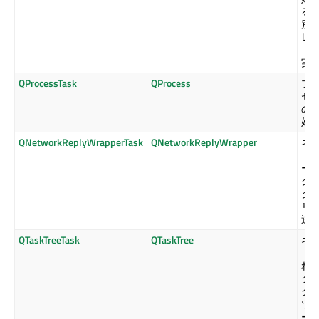
る
別
レ
ド
実
QProcessTask
QProcess
プ
セ
の
始
QNetworkReplyWrapperTask
QNetworkReplyWrapper
ネ
ト
ー
ク
ク
リ
送
QTaskTreeTask
QTaskTree
ネ
ト
れ
タ
ク
ツ
ー