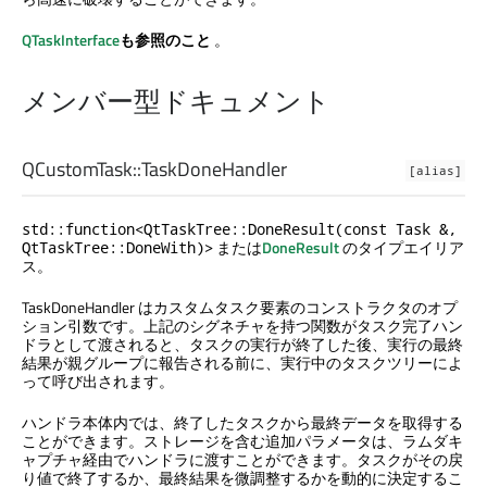
QTaskInterface
も参照のこと
。
メンバー型ドキュメント
QCustomTask::
TaskDoneHandler
[alias]
std::function<QtTaskTree::DoneResult(const Task &,
または
DoneResult
のタイプエイリア
QtTaskTree::DoneWith)>
ス。
TaskDoneHandler はカスタムタスク要素のコンストラクタのオプ
ション引数です。上記のシグネチャを持つ関数がタスク完了ハン
ドラとして渡されると、タスクの実行が終了した後、実行の最終
結果が親グループに報告される前に、実行中のタスクツリーによ
って呼び出されます。
ハンドラ本体内では、終了したタスクから最終データを取得する
ことができます。ストレージを含む追加パラメータは、ラムダキ
ャプチャ経由でハンドラに渡すことができます。タスクがその戻
り値で終了するか、最終結果を微調整するかを動的に決定するこ