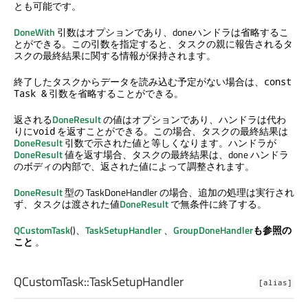
とも可能です。
DoneWith
引数はオプションであり、doneハンドラは省略するこ
とができる。この引数を指定すると、タスクの親に報告されるタ
スクの最終結果に関する情報が保持されます。
終了したタスクからデータを読み込む予定がない場合は、
const
引数を省略することができる。
Task &
返される
DoneResult
の値はオプションであり、ハンドラは代わ
りに
を返すことができる。この場合、タスクの最終結果は
void
DoneResult
引数で示された値と等しくなります。ハンドラが
DoneResult
値を返す場合、タスクの最終結果は、done ハンドラ
のボディの内部で、返された値によって調整されます。
DoneResult
型の TaskDoneHandler の場合、追加の処理は実行され
ず、タスクは渡された値
DoneResult
で無条件に終了する。
QCustomTask
()、
TaskSetupHandler
、
GroupDoneHandler
も参照の
こと
。
QCustomTask::
TaskSetupHandler
[alias]