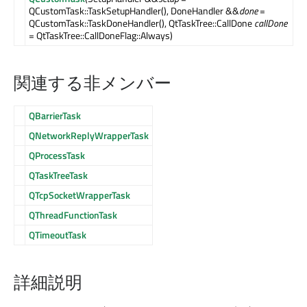
QCustomTask::TaskSetupHandler(), DoneHandler &&
done
=
QCustomTask::TaskDoneHandler(), QtTaskTree::CallDone
callDone
= QtTaskTree::CallDoneFlag::Always)
関連する非メンバー
QBarrierTask
QNetworkReplyWrapperTask
QProcessTask
QTaskTreeTask
QTcpSocketWrapperTask
QThreadFunctionTask
QTimeoutTask
詳細説明