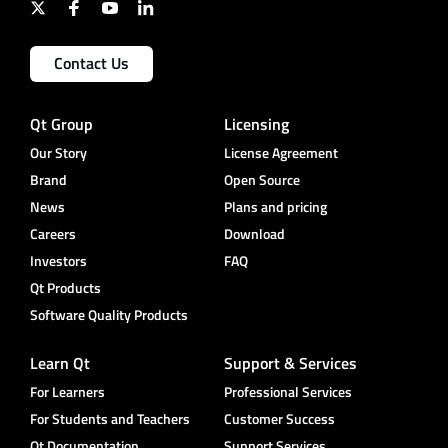
Contact Us
Qt Group
Licensing
Our Story
License Agreement
Brand
Open Source
News
Plans and pricing
Careers
Download
Investors
FAQ
Qt Products
Software Quality Products
Learn Qt
Support & Services
For Learners
Professional Services
For Students and Teachers
Customer Success
Qt Documentation
Support Services