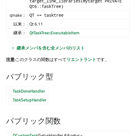
target_link_libraries(mytarget PRIVATE
Qt6::TaskTree)
qmake：
QT += tasktree
以来：
Qt 6.11
継承：
QtTaskTree::ExecutableItem
継承メンバを含む全メンバのリスト
注意:
このクラスの関数はすべて
リエントラント
です。
パブリック型
TaskDoneHandler
TaskSetupHandler
パブリック関数
QCustomTask
(SetupHandler &&
setup
=