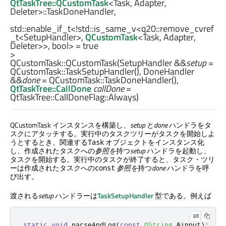
QtTaskTree::QCustomTask
<
Task
, 
Adapter
, 
Deleter
>
::TaskDoneHandler
,

std::enable_if_t
<!
std::is_same_v
<
q20::remove_cvref
_t
<
SetupHandler
>, 
QCustomTask
<
Task
, 
Adapter
, 
Deleter
>>, 
bool
> = true

QCustomTask::
QCustomTask
(
SetupHandler
&&
setup
=
QCustomTask::TaskSetupHandler(),
DoneHandler
&&
done
= QCustomTask::TaskDoneHandler(),
QtTaskTree::CallDone
callDone
=
QtTaskTree::CallDoneFlag::Always)
QCustomTask インスタンスを構築し、
setup
と
done
ハンドラをタ
スクにアタッチする。実行中のタスクツリーがタスクを開始しよ
うとするとき、関連する
オブジェクトをインスタンス化
Task
し、作成されたタスクへの
参照を
持つ
setup
ハンドラを起動し、
タスクを開始する。実行中のタスクが終了すると、タスク・ツリ
ーは作成されたタスクへの
参照を
持つ
done
ハンドラを呼
const
び出す。
渡される
setup
ハンドラーは
TaskSetupHandler
型である。例えば
static
void
 parseAndLog
(
const
QString
&
input
);