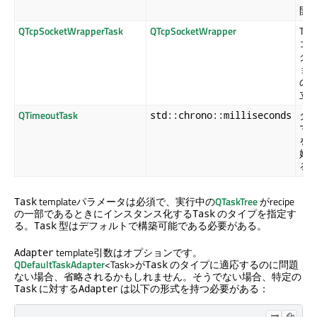
開
QTcpSocketWrapperTask
QTcpSocketWrapper
TCP
コ
ク
ョ
の
立
QTimeoutTask
タ
std::chrono::milliseconds
マ
を
始
る
templateパラメータは必須で、実行中の
QTaskTree
がrecipe
Task
の一部であるときにインスタンス化する
のタイプを指定す
Task
る。
型はデフォルトで構築可能である必要がある。
Task
template引数はオプションです。
Adapter
QDefaultTaskAdapter
<Task>が
のタイプに適応するのに問題
Task
ない場合、省略されるかもしれません。そうでない場合、特定の
に対する
は以下の形式を持つ必要がある：
Task
Adapter