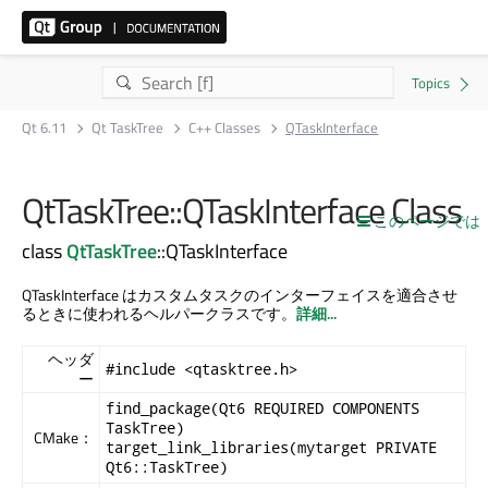
Qt 6.11
Qt TaskTree
C++ Classes
QTaskInterface
QtTaskTree::QTaskInterface Class
このページでは
class
QtTaskTree
::QTaskInterface
QTaskInterface はカスタムタスクのインターフェイスを適合させ
るときに使われるヘルパークラスです。
詳細...
ヘッダ
#include <qtasktree.h>
ー
find_package(Qt6 REQUIRED COMPONENTS
TaskTree)
CMake：
target_link_libraries(mytarget PRIVATE
Qt6::TaskTree)