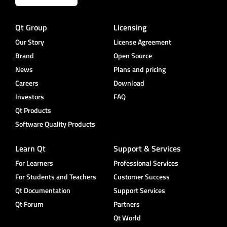
Qt Group
Licensing
Our Story
License Agreement
Brand
Open Source
News
Plans and pricing
Careers
Download
Investors
FAQ
Qt Products
Software Quality Products
Learn Qt
Support & Services
For Learners
Professional Services
For Students and Teachers
Customer Success
Qt Documentation
Support Services
Qt Forum
Partners
Qt World