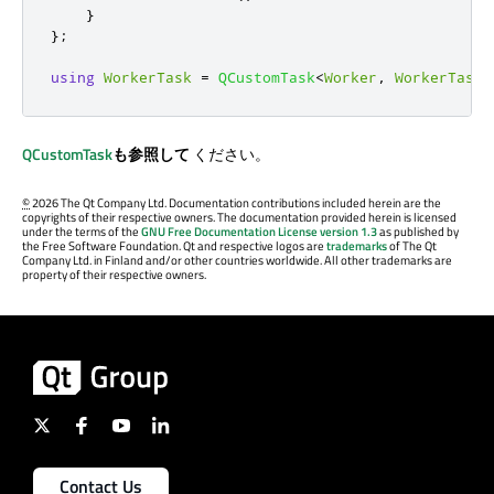
}
};
using
WorkerTask
=
QCustomTask
<
Worker
,
WorkerTaskA
QCustomTask
も参照して
ください。
©
2026 The Qt Company Ltd. Documentation contributions included herein are the
copyrights of their respective owners. The documentation provided herein is licensed
under the terms of the
GNU Free Documentation License version 1.3
as published by
the Free Software Foundation. Qt and respective logos are
trademarks
of The Qt
Company Ltd. in Finland and/or other countries worldwide. All other trademarks are
property of their respective owners.
Contact Us