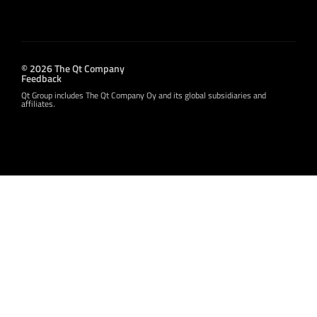
© 2026 The Qt Company
Feedback
Qt Group includes The Qt Company Oy and its global subsidiaries and
affiliates.