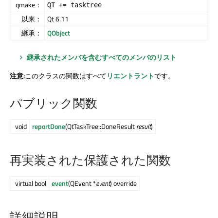
qmake：
QT += tasktree
以来：
Qt 6.11
継承：
QObject
継承されたメンバを含むすべてのメンバのリスト
注意:
このクラスの関数はすべて
リエントラント
です。
パブリック関数
void
reportDone
(QtTaskTree::DoneResult
result
)
再実装された保護された関数
virtual bool
event
(QEvent *
event
) override
詳細説明