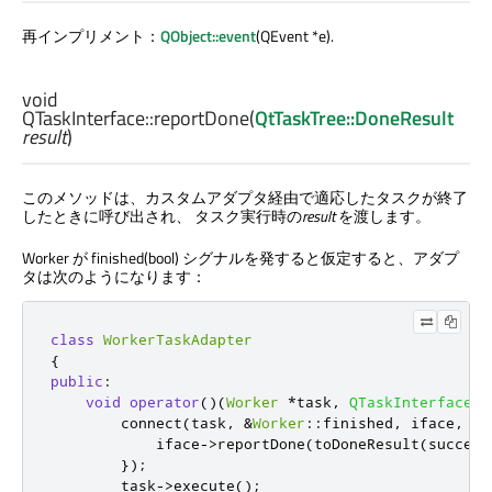
再インプリメント：
QObject::event
(QEvent *e).
void
QTaskInterface::
reportDone
(
QtTaskTree::DoneResult
result
)
このメソッドは、カスタムアダプタ経由で適応したタスクが終了
したときに呼び出され、 タスク実行時の
result
を渡します。
Worker が finished(bool) シグナルを発すると仮定すると、アダプ
タは次のようになります：
class
WorkerTaskAdapter
{
public
:
void
operator
()(
Worker
*
task
,
QTaskInterface
*
        connect
(
task
,
&
Worker
::
finished
,
 iface
,
[
i
            iface
-
>
reportDone
(
toDoneResult
(
success
});
        task
-
>
execute
();