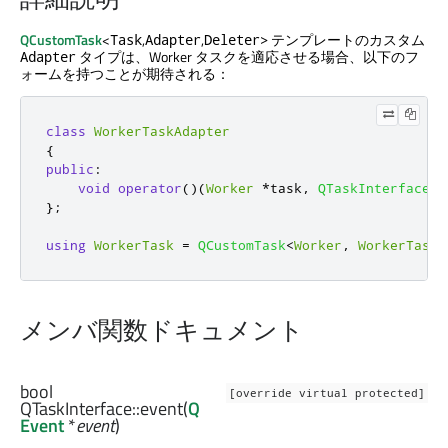
QCustomTask
<
,
,
テンプレートのカスタム
Task
Adapter
Deleter>
タイプは、Worker タスクを適応させる場合、以下のフ
Adapter
ォームを持つことが期待される：
class
WorkerTaskAdapter
{
public
:
void
operator
()(
Worker
*
task
,
QTaskInterface
*
};
using
WorkerTask
=
QCustomTask
<
Worker
,
WorkerTaskA
メンバ関数ドキュメント
bool
[override virtual protected]
QTaskInterface::
event
(
Q
Event
*
event
)