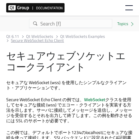
Qt 6.11
Qt WebSockets
Qt WebSockets Examples
Secure WebSocket Echo Client
セキュアウェブソケットエ
コークライアント
セキュアな WebSocket (wss) を使用したシンプルなクライアン
ト・アプリケーションです。
Secure WebSocket Echo Client の例では、
WebSocket
クラスを使用
してセキュアな接続 (wss) でエコー・クライアントを実装する方
法を示します。サーバに接続してメッセージを送信し、メッセー
ジを受信するとそれを出力して終了します。この例を動作させる
には SSL のサポートが必要です。
この例では、デフォルトでポート1234のlocalhostにセキュアな接
続を使って接続します。SSLバックエンドに設定されたCA証明書