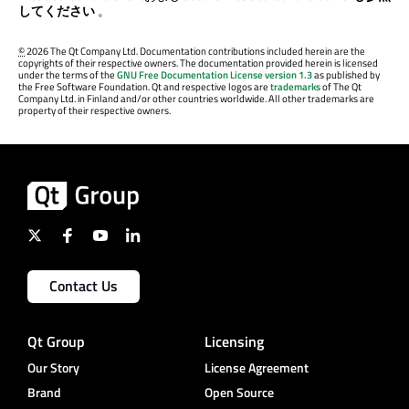
してください
。
©
2026 The Qt Company Ltd. Documentation contributions included herein are the
copyrights of their respective owners. The documentation provided herein is licensed
under the terms of the
GNU Free Documentation License version 1.3
as published by
the Free Software Foundation. Qt and respective logos are
trademarks
of The Qt
Company Ltd. in Finland and/or other countries worldwide. All other trademarks are
property of their respective owners.
Contact Us
Qt Group
Licensing
Our Story
License Agreement
Brand
Open Source