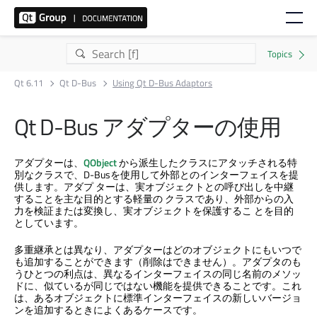
Qt 6.11
Qt D-Bus
Using Qt D-Bus Adaptors
Qt D-Bus
アダプターの使用
アダプターは、
QObject
から派生したクラスにアタッチされる特
別なクラスで、D-Busを使用して外部とのインターフェイスを提
供します。アダプ ターは、実オブジェクトとの呼び出しを中継
することを主な目的とする軽量の クラスであり、外部からの入
力を検証または変換し、実オブジェクトを保護するこ とを目的
としています。
多重継承とは異なり、アダプターはどのオブジェクトにもいつで
も追加することができます（削除はできません）。アダプタのも
うひとつの利点は、異なるインターフェイスの同じ名前のメソッ
ドに、似ているが同じではない機能を提供できることです。これ
は、あるオブジェクトに標準インターフェイスの新しいバージョ
ンを追加するときによくあるケースです。