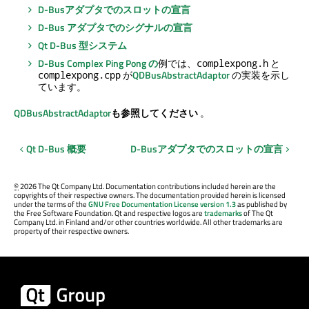
D-Busアダプタでのスロットの宣言
D-Bus アダプタでのシグナルの宣言
Qt D-Bus
型システム
D-Bus Complex Ping Pong の
例では、
と
complexpong.h
が
QDBusAbstractAdaptor
の実装を示し
complexpong.cpp
ています。
QDBusAbstractAdaptor
も参照してください
。
Qt D-Bus
概要
D-Busアダプタでのスロットの宣言
©
2026 The Qt Company Ltd. Documentation contributions included herein are the
copyrights of their respective owners. The documentation provided herein is licensed
under the terms of the
GNU Free Documentation License version 1.3
as published by
the Free Software Foundation. Qt and respective logos are
trademarks
of The Qt
Company Ltd. in Finland and/or other countries worldwide. All other trademarks are
property of their respective owners.