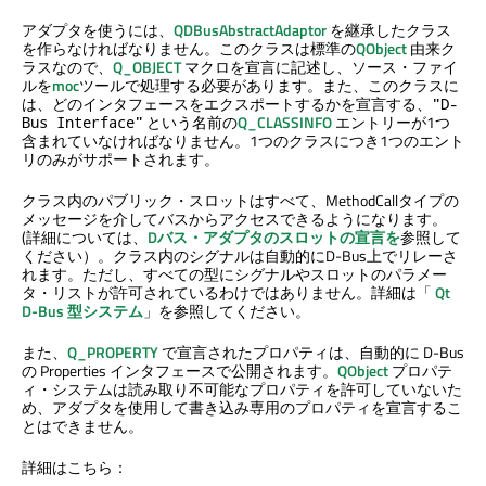
アダプタを使うには、
QDBusAbstractAdaptor
を継承したクラス
を作らなければなりません。このクラスは標準の
QObject
由来ク
ラスなので、
Q_OBJECT
マクロを宣言に記述し、ソース・ファイ
ルを
moc
ツールで処理する必要があります。また、このクラスに
は、どのインタフェースをエクスポートするかを宣言する、
"D-
という名前の
Q_CLASSINFO
エントリーが1つ
Bus Interface"
含まれていなければなりません。1つのクラスにつき1つのエント
リのみがサポートされます。
クラス内のパブリック・スロットはすべて、MethodCallタイプの
メッセージを介してバスからアクセスできるようになります。
(詳細については、
Dバス・アダプタのスロットの宣言を
参照して
ください）。クラス内のシグナルは自動的にD-Bus上でリレーさ
れます。ただし、すべての型にシグナルやスロットのパラメー
タ・リストが許可されているわけではありません。詳細は「
Qt
D-Bus
型システム
」を参照してください。
また、
Q_PROPERTY
で宣言されたプロパティは、自動的に D-Bus
の Properties インタフェースで公開されます。
QObject
プロパテ
ィ・システムは読み取り不可能なプロパティを許可していないた
め、アダプタを使用して書き込み専用のプロパティを宣言するこ
とはできません。
詳細はこちら：