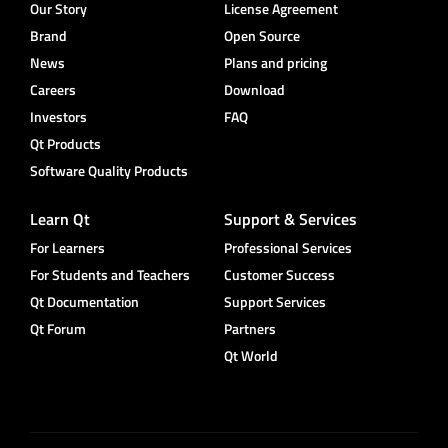
Our Story
License Agreement
Brand
Open Source
News
Plans and pricing
Careers
Download
Investors
FAQ
Qt Products
Software Quality Products
Learn Qt
Support & Services
For Learners
Professional Services
For Students and Teachers
Customer Success
Qt Documentation
Support Services
Qt Forum
Partners
Qt World