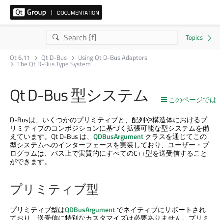
Qt 6.11
Qt D-Bus
Using Qt D-Bus Adaptors
The Qt D-Bus Type System
Qt D-Bus
型システム
このページでは
D-Busは、いくつかのプリミティブと、配列や構造体におけるプ
リミティブのコンポジションに基づく拡張可能な型システムを備
えています。
Qt D-Bus
は、
QDBusArgument
クラスを通じてこの
型システムへのインターフェースを実装しており、ユーザー・プ
ログラムは、バス上で実質的にすべてのC++型を送受信すること
ができます。
プリミティブ型
プリミティブ型は
QDBusArgument
でネイティブにサポートされ
ており、送受信に特別なカスタマイズは必要ありません。プリミ