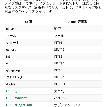
ティブ型は、 でネイティブにサポートされており、送受信に特
別なカスタマイズは必要ありません。以下に、プリミティブ型と
関連する C++ クラスを示します：
Qt 型
D-Bus 等価型
uchar
BYTE
ブール
ブール
ショート
INT16
ushort
UINT16
int
INT32
uint
UINT32
qlonglong
INT64
クロロング
UINT64
double
DOUBLE
QString
文字列
QDBusVariant
バリアント
QDBusObjectPath
オブジェクトパス