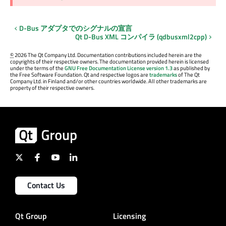
D-Bus アダプタでのシグナルの宣言
Qt D-Bus
XML コンパイラ (qdbusxml2cpp)
©
2026 The Qt Company Ltd. Documentation contributions included herein are the
copyrights of their respective owners. The documentation provided herein is licensed
under the terms of the
GNU Free Documentation License version 1.3
as published by
the Free Software Foundation. Qt and respective logos are
trademarks
of The Qt
Company Ltd. in Finland and/or other countries worldwide. All other trademarks are
property of their respective owners.
Contact Us
Qt Group
Licensing