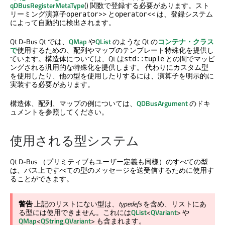
qDBusRegisterMetaType
() 関数で登録する必要があります。スト
リーミング演算子
と
は、登録システム
operator>>
operator<<
によって自動的に検出されます。
Qt D-Bus
Qt では、
QMap
や
QList
のような Qt の
コンテナ・クラス
で
使用するための、配列やマップのテンプレート特殊化を提供し
ています。構造体については、Qt は
との間でマッピ
std::tuple
ングされる汎用的な特殊化を提供します。 代わりにカスタム型
を使用したり、他の型を使用したりするには、演算子を明示的に
実装する必要があります。
構造体、配列、マップの例については、
QDBusArgument
のドキ
ュメントを参照してください。
使用される型システム
Qt D-Bus
（プリミティブもユーザー定義も同様）のすべての型
は、バス上ですべての型のメッセージを送受信するために使用す
ることができます。
警告
上記のリストにない型は、
typedefs
を含め、リストにあ
る型には使用できません。これには
QList
<
QVariant
> や
QMap
<
QString
,
QVariant
> も含まれます。