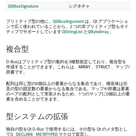
QDBusSignature
シグネチャ
プリミティブ型の他に、
QDBusArgument
は、Qt アプリケーショ
ンで広く使われていることから、2 つの非プリミティブ型もネイ
ティブでサポートしています:
QStringList
と
QByteArray
。
複合型
D-Busはプリミティブ型の集約を3種類規定しており、複合型を
作成することができます。これらは、
、
、マップ/
ARRAY
STRUCT
辞書です。
配列は同じ型の0個以上の要素からなる集合であり、構造体は任
意の型の固定数の要素からなる集合である。マップや辞書は要素
のペアの配列として実装されるため、1つのマップに0個以上の要
素を含めることができます。
型システムの拡張
独自の型を
Qt D-Bus
で使用するには、その型を Qt のメタ型とし
て
Q_DECLARE_METATYPE
() マクロで宣言し、