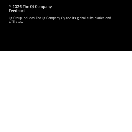
© 2026 The Qt Company
Feedback
Qt Group includes The Qt Company Oy and its global subsidiaries and
affiliates.