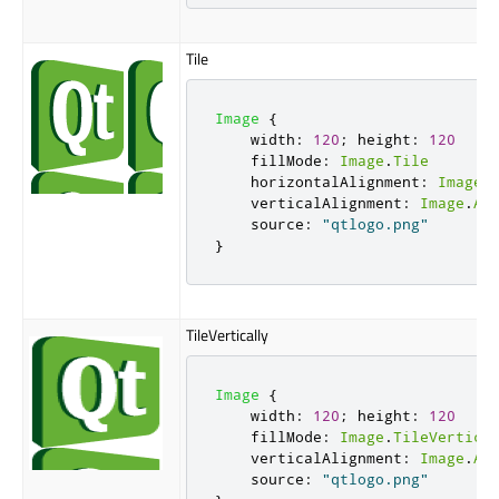
Tile
Image
{
width
:
120
;
height
:
120
fillMode
:
Image
.
Tile
horizontalAlignment
:
Image
.
verticalAlignment
:
Image
.
Al
source
:
"qtlogo.png"
}
TileVertically
Image
{
width
:
120
;
height
:
120
fillMode
:
Image
.
TileVertica
verticalAlignment
:
Image
.
Al
source
:
"qtlogo.png"