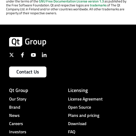
under the terms of the
GNU Free Documentation License version 1.3
as published by
the Free Software Foundation. Qt and respective logos are
trademarks
of The Qt
Company Ltd. in Finland and/or other countries worldwide. All other trademarks are
property of their respective owners.
Contact Us
Qt Group
Licensing
Our Story
License Agreement
Brand
Open Source
News
Plans and pricing
Careers
Download
Investors
FAQ