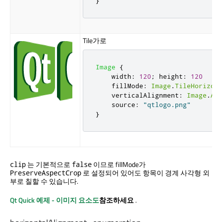
}
Tile가로
Image
{
width
:
120
;
height
:
120
fillMode
:
Image
.
TileHorizon
verticalAlignment
:
Image
.
Al
source
:
"qtlogo.png"
}
는 기본적으로
이므로 fillMode가
clip
false
로 설정되어 있어도 항목이 경계 사각형 외
PreserveAspectCrop
부로 칠할 수 있습니다.
Qt Quick
예제 - 이미지 요소도
참조하세요
.