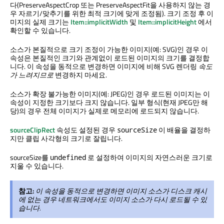
다(PreserveAspectCrop 또는 PreserveAspectFit을 사용하지 않는 경
우 자르기/맞추기를 위한 최적 크기에 맞게 조정됨). 크기 조정 후 이
미지의 실제 크기는
Item::implicitWidth
및
Item::implicitHeight
에서
확인할 수 있습니다.
소스가 본질적으로 크기 조정이 가능한 이미지(예: SVG)인 경우 이
속성은 본질적인 크기와 관계없이 로드된 이미지의 크기를 결정합
니다. 이 속성을 동적으로 변경하면 이미지에 비해 SVG 렌더링
속도
가 느려지므로
변경하지 마세요.
소스가 확장 불가능한 이미지(예: JPEG)인 경우 로드된 이미지는 이
속성이 지정한 크기보다 크지 않습니다. 일부 형식(현재 JPEG만 해
당)의 경우 전체 이미지가 실제로 메모리에 로드되지 않습니다.
sourceClipRect
속성도 설정된 경우
이 배율을 결정하
sourceSize
지만 클립 사각형의 크기로 잘립니다.
sourceSize를
로 설정하여 이미지의 자연스러운 크기로
undefined
지울 수 있습니다.
참고:
이 속성을 동적으로 변경하면 이미지 소스가 디스크 캐시
에 없는 경우 네트워크에서도 이미지 소스가 다시 로드될 수 있
습니다.