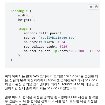
Rectangle
{
    width
:
.
.
.
    height
:
.
.
.
Image
{
       anchors
.
fill
:
 parent

       source
:
"reallyBigImage.svg"
       sourceSize
.
width
:
1024
       sourceSize
.
height
:
1024
       sourceClipRect
:
Qt
.
rect
(
100
,
100
,
512
,
512
)
}
}
위의 예에서는 먼저 SVG 그래픽의 크기를 1024x1024로 조정한 다
음, 상단과 왼쪽 가장자리에서 100픽셀 떨어진 위치에서 512x512
픽셀의 관심 영역을 잘라냅니다. 따라서
이 배율을 결
sourceSize
정하지만 실제 출력 이미지는 512x512픽셀입니다.
일부 이미지 형식은 지정된 영역만 렌더링하여 CPU 시간을 절약할
수 있습니다. 다른 형식은 전체 이미지를 먼저 로드한 다음 지정된
영역으로 클립해야 합니다.