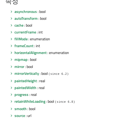
속성
asynchronous
: bool
autoTransform
: bool
cache
: bool
currentFrame
: int
fillMode
: enumeration
frameCount
: int
horizontalAlignment
: enumeration
mipmap
: bool
mirror
: bool
mirrorVertically
: bool
(since 6.2)
paintedHeight
: real
paintedWidth
: real
progress
: real
retainWhileLoading
: bool
(since 6.8)
smooth
: bool
source
: url