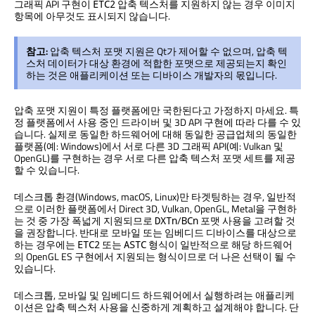
그래픽 API 구현이
압축 텍스처를 지원하지 않는 경우 이미지
ETC2
항목에 아무것도 표시되지 않습니다.
참고:
압축 텍스처 포맷 지원은 Qt가 제어할 수 없으며, 압축 텍
스처 데이터가 대상 환경에 적합한 포맷으로 제공되는지 확인
하는 것은 애플리케이션 또는 디바이스 개발자의 몫입니다.
압축 포맷 지원이 특정 플랫폼에만 국한된다고 가정하지 마세요. 특
정 플랫폼에서 사용 중인 드라이버 및 3D API 구현에 따라 다를 수 있
습니다. 실제로 동일한 하드웨어에 대해 동일한 공급업체의 동일한
플랫폼(예: Windows)에서 서로 다른 3D 그래픽 API(예: Vulkan 및
OpenGL)를 구현하는 경우 서로 다른 압축 텍스처 포맷 세트를 제공
할 수 있습니다.
데스크톱 환경(Windows, macOS, Linux)만 타겟팅하는 경우, 일반적
으로 이러한 플랫폼에서 Direct 3D, Vulkan, OpenGL, Metal을 구현하
는 것 중 가장 폭넓게 지원되므로
/
포맷 사용을 고려할 것
DXTn
BCn
을 권장합니다. 반대로 모바일 또는 임베디드 디바이스를 대상으로
하는 경우에는
또는
형식이 일반적으로 해당 하드웨어
ETC2
ASTC
의 OpenGL ES 구현에서 지원되는 형식이므로 더 나은 선택이 될 수
있습니다.
데스크톱, 모바일 및 임베디드 하드웨어에서 실행하려는 애플리케
이션은 압축 텍스처 사용을 신중하게 계획하고 설계해야 합니다. 단