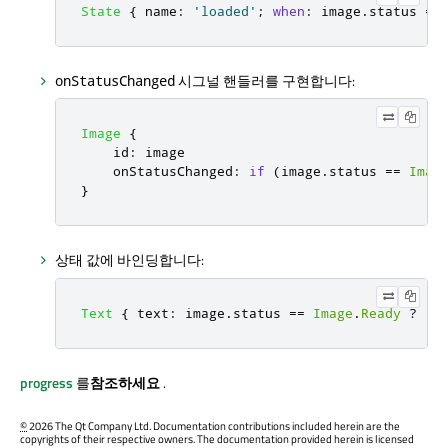
State
{
name
:
'loaded'
;
when
:
image
.
status
==
시그널 핸들러를 구현합니다:
onStatusChanged
Image
{
id
:
image
onStatusChanged
:
if
(
image
.
status
==
Imag
}
상태 값에 바인딩합니다:
Text
{
text
:
image
.
status
==
Image
.
Ready
?
'L
progress
를
참조하세요
.
©
2026 The Qt Company Ltd. Documentation contributions included herein are the
copyrights of their respective owners. The documentation provided herein is licensed