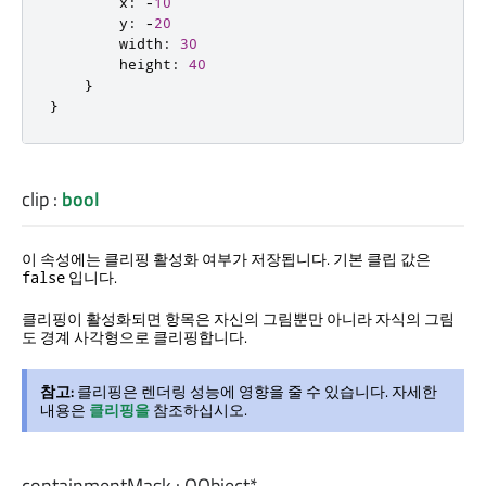
x
:
-
10
y
:
-
20
width
:
30
height
:
40
}
}
clip
:
bool
이 속성에는 클리핑 활성화 여부가 저장됩니다. 기본 클립 값은
입니다.
false
클리핑이 활성화되면 항목은 자신의 그림뿐만 아니라 자식의 그림
도 경계 사각형으로 클리핑합니다.
참고:
클리핑은 렌더링 성능에 영향을 줄 수 있습니다. 자세한
내용은
클리핑을
참조하십시오.
containmentMask
:
QObject
*