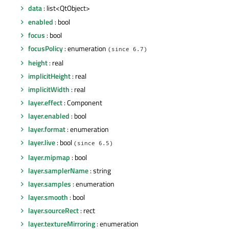
data
: list<QtObject>
enabled
: bool
focus
: bool
focusPolicy
: enumeration
(since 6.7)
height
: real
implicitHeight
: real
implicitWidth
: real
layer.effect
: Component
layer.enabled
: bool
layer.format
: enumeration
layer.live
: bool
(since 6.5)
layer.mipmap
: bool
layer.samplerName
: string
layer.samples
: enumeration
layer.smooth
: bool
layer.sourceRect
: rect
layer.textureMirroring
: enumeration