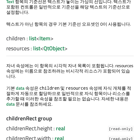
Text
항목의 기준선은 텍스트가 놓이는 가상의 선입니다. 텍스트가
포함된 컨트롤은 일반적으로 기준선을 해당 텍스트의 기준선으로
설정합니다.
텍스트가 아닌 항목의 경우 기본 기준선 오프셋인 0이 사용됩니다.
children
:
list
<
Item
>
resources
:
list
<
QtObject
>
자녀 속성에는 이 항목의 시각적 자녀 목록이 포함됩니다. resources
속성에는 이름으로 참조하려는 비시각적 리소스가 포함되어 있습
니다.
기본
data
속성은
및
속성에 자식 개체를 적
children
resources
절하게 자동으로 할당하므로 일반적으로 자식 항목이나 리소스를
추가할 때 이러한 속성을 참조할 필요는 없습니다. 자세한 내용은
data
문서를 참조하세요.
childrenRect group
childrenRect.height
:
real
[read-only]
childrenRect.width
:
real
[read-only]