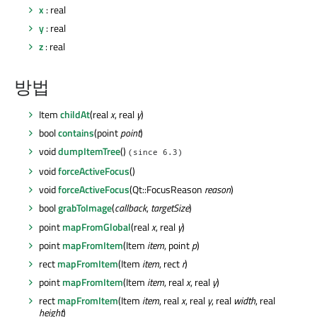
x
: real
y
: real
z
: real
방법
Item
childAt
(real
x
, real
y
)
bool
contains
(point
point
)
void
dumpItemTree
()
(since 6.3)
void
forceActiveFocus
()
void
forceActiveFocus
(Qt::FocusReason
reason
)
bool
grabToImage
(
callback
,
targetSize
)
point
mapFromGlobal
(real
x
, real
y
)
point
mapFromItem
(Item
item
, point
p
)
rect
mapFromItem
(Item
item
, rect
r
)
point
mapFromItem
(Item
item
, real
x
, real
y
)
rect
mapFromItem
(Item
item
, real
x
, real
y
, real
width
, real
height
)