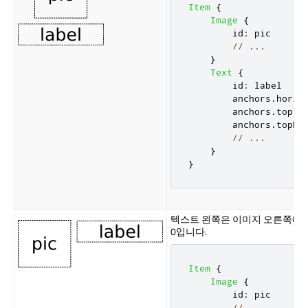
Item
{
Image
{
id
:
pic
// ...
}
Text
{
id
:
label
anchors
.
horiz
anchors
.
top
:
anchors
.
topMa
// ...
}
}
텍스트 왼쪽은 이미지 오른쪽에 
0입니다.
Item
{
Image
{
id
:
pic
// ...