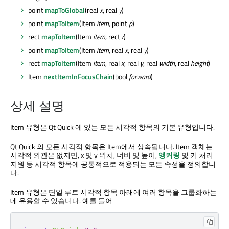
point
mapToGlobal
(real
x
, real
y
)
point
mapToItem
(Item
item
, point
p
)
rect
mapToItem
(Item
item
, rect
r
)
point
mapToItem
(Item
item
, real
x
, real
y
)
rect
mapToItem
(Item
item
, real
x
, real
y
, real
width
, real
height
)
Item
nextItemInFocusChain
(bool
forward
)
상세 설명
Item 유형은
Qt Quick
에 있는 모든 시각적 항목의 기본 유형입니다.
Qt Quick
의 모든 시각적 항목은 Item에서 상속됩니다. Item 객체는
시각적 외관은 없지만, x 및 y 위치, 너비 및 높이,
앵커링
및 키 처리
지원 등 시각적 항목에 공통적으로 적용되는 모든 속성을 정의합니
다.
Item 유형은 단일 루트 시각적 항목 아래에 여러 항목을 그룹화하는
데 유용할 수 있습니다. 예를 들어