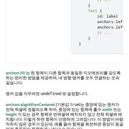
}
Text
{
id
:
label
anchors
.
left
:
anchors
.
leftM
// ...
}
}
anchors.fill
는 한 항목이 다른 항목과 동일한 지오메트리를 갖도록
하는 편리한 방법을 제공하며, 네 방향 앵커를 모두 연결하는 것과
같습니다.
앵커 값을 지우려면
로 설정합니다.
undefined
anchors.alignWhenCentered
(기본값
)는 중앙에 있는 앵커가
true
전체 픽셀에 정렬되도록 하며, 중앙에 있는 항목에 홀수
width
또는
height
가 있는 경우 항목은 반픽셀에 배치되지 않고 전체 픽셀에 배
치됩니다. 이렇게 하면 항목이 선명하게 그려집니다. 이 방법이 바람
직하지 않은 경우가 있는데, 예를 들어 항목을 회전하면 중앙이 둥글
어져 흔들림이 뚜렷하게 나타날 수 있습니다.