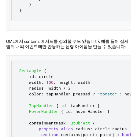
}
}
QML에서 contains 메서드를 정의할 수도 있습니다. 예를 들어 실제
범위 내의 이벤트에만 반응하는 원형 아이템을 만들 수 있습니다:
Rectangle
{
id
:
circle
width
:
100
;
height
:
width
radius
:
width
/
2
color
:
tapHandler
.
pressed
?
"tomato"
:
hover
TapHandler
{
id
:
tapHandler
}
HoverHandler
{
id
:
hoverHandler
}
containmentMask
:
QtObject
{
property
alias
radius
:
circle
.
radius
function
contains
(
point
:
point
)
:
bool
{