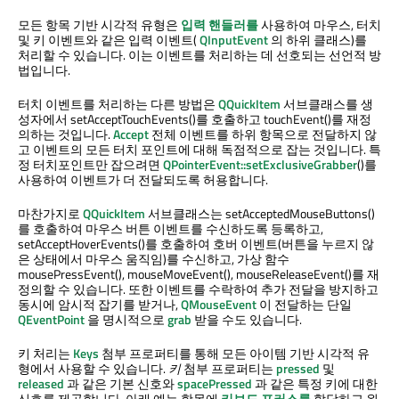
모든 항목 기반 시각적 유형은
입력 핸들러를
사용하여 마우스, 터치
및 키 이벤트와 같은 입력 이벤트(
QInputEvent
의 하위 클래스)를
처리할 수 있습니다. 이는 이벤트를 처리하는 데 선호되는 선언적 방
법입니다.
터치 이벤트를 처리하는 다른 방법은
QQuickItem
서브클래스를 생
성자에서 setAcceptTouchEvents()를 호출하고 touchEvent()를 재정
의하는 것입니다.
Accept
전체 이벤트를 하위 항목으로 전달하지 않
고 이벤트의 모든 터치 포인트에 대해 독점적으로 잡는 것입니다. 특
정 터치포인트만 잡으려면
QPointerEvent::setExclusiveGrabber
()를
사용하여 이벤트가 더 전달되도록 허용합니다.
마찬가지로
QQuickItem
서브클래스는 setAcceptedMouseButtons()
를 호출하여 마우스 버튼 이벤트를 수신하도록 등록하고,
setAcceptHoverEvents()를 호출하여 호버 이벤트(버튼을 누르지 않
은 상태에서 마우스 움직임)를 수신하고, 가상 함수
mousePressEvent(), mouseMoveEvent(), mouseReleaseEvent()를 재
정의할 수 있습니다. 또한 이벤트를 수락하여 추가 전달을 방지하고
동시에 암시적 잡기를 받거나,
QMouseEvent
이 전달하는 단일
QEventPoint
을 명시적으로
grab
받을 수도 있습니다.
키 처리는
Keys
첨부 프로퍼티를 통해 모든 아이템 기반 시각적 유
형에서 사용할 수 있습니다.
키
첨부 프로퍼티는
pressed
및
released
과 같은 기본 신호와
spacePressed
과 같은 특정 키에 대한
신호를 제공합니다. 아래 예는 항목에
키보드 포커스를
할당하고 왼