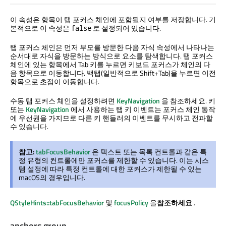
이 속성은 항목이 탭 포커스 체인에 포함될지 여부를 저장합니다. 기
본적으로 이 속성은
로 설정되어 있습니다.
false
탭 포커스 체인은 먼저 부모를 방문한 다음 자식 속성에서 나타나는
순서대로 자식을 방문하는 방식으로 요소를 탐색합니다. 탭 포커스
체인에 있는 항목에서 Tab 키를 누르면 키보드 포커스가 체인의 다
음 항목으로 이동합니다. 백탭(일반적으로 Shift+Tab)을 누르면 이전
항목으로 초점이 이동합니다.
수동 탭 포커스 체인을 설정하려면
KeyNavigation
을 참조하세요. 키
또는
KeyNavigation
에서 사용하는 탭 키 이벤트는 포커스 체인 동작
에 우선권을 가지므로 다른 키 핸들러의 이벤트를 무시하고 전파할
수 있습니다.
참고:
tabFocusBehavior
은 텍스트 또는 목록 컨트롤과 같은 특
정 유형의 컨트롤에만 포커스를 제한할 수 있습니다. 이는 시스
템 설정에 따라 특정 컨트롤에 대한 포커스가 제한될 수 있는
macOS의 경우입니다.
QStyleHints::tabFocusBehavior
및
focusPolicy
을
참조하세요
.
anchors group