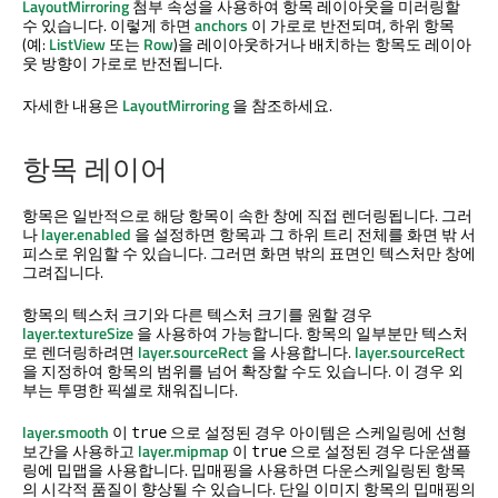
LayoutMirroring
첨부 속성을 사용하여 항목 레이아웃을 미러링할
수 있습니다. 이렇게 하면
anchors
이 가로로 반전되며, 하위 항목
(예:
ListView
또는
Row
)을 레이아웃하거나 배치하는 항목도 레이아
웃 방향이 가로로 반전됩니다.
자세한 내용은
LayoutMirroring
을 참조하세요.
항목 레이어
항목은 일반적으로 해당 항목이 속한 창에 직접 렌더링됩니다. 그러
나
layer.enabled
을 설정하면 항목과 그 하위 트리 전체를 화면 밖 서
피스로 위임할 수 있습니다. 그러면 화면 밖의 표면인 텍스처만 창에
그려집니다.
항목의 텍스처 크기와 다른 텍스처 크기를 원할 경우
layer.textureSize
을 사용하여 가능합니다. 항목의 일부분만 텍스처
로 렌더링하려면
layer.sourceRect
을 사용합니다.
layer.sourceRect
을 지정하여 항목의 범위를 넘어 확장할 수도 있습니다. 이 경우 외
부는 투명한 픽셀로 채워집니다.
layer.smooth
이
으로 설정된 경우 아이템은 스케일링에 선형
true
보간을 사용하고
layer.mipmap
이
으로 설정된 경우 다운샘플
true
링에 밉맵을 사용합니다. 밉매핑을 사용하면 다운스케일링된 항목
의 시각적 품질이 향상될 수 있습니다. 단일 이미지 항목의 밉매핑의