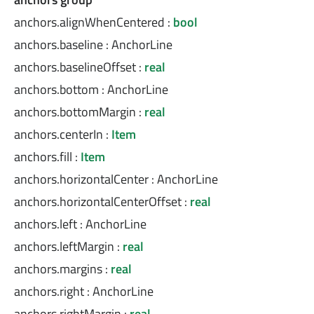
anchors.alignWhenCentered
:
bool
anchors.baseline
:
AnchorLine
anchors.baselineOffset
:
real
anchors.bottom
:
AnchorLine
anchors.bottomMargin
:
real
anchors.centerIn
:
Item
anchors.fill
:
Item
anchors.horizontalCenter
:
AnchorLine
anchors.horizontalCenterOffset
:
real
anchors.left
:
AnchorLine
anchors.leftMargin
:
real
anchors.margins
:
real
anchors.right
:
AnchorLine
anchors.rightMargin
:
real