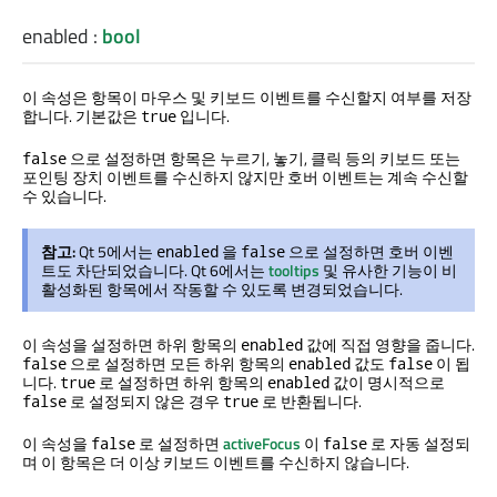
enabled
:
bool
이 속성은 항목이 마우스 및 키보드 이벤트를 수신할지 여부를 저장
합니다. 기본값은
입니다.
true
으로 설정하면 항목은 누르기, 놓기, 클릭 등의 키보드 또는
false
포인팅 장치 이벤트를 수신하지 않지만 호버 이벤트는 계속 수신할
수 있습니다.
참고:
Qt 5에서는
을
으로 설정하면 호버 이벤
enabled
false
트도 차단되었습니다. Qt 6에서는
tooltips
및 유사한 기능이 비
활성화된 항목에서 작동할 수 있도록 변경되었습니다.
이 속성을 설정하면 하위 항목의
값에 직접 영향을 줍니다.
enabled
으로 설정하면 모든 하위 항목의
값도
이 됩
false
enabled
false
니다.
로 설정하면 하위 항목의
값이 명시적으로
true
enabled
로 설정되지 않은 경우
로 반환됩니다.
false
true
이 속성을
로 설정하면
activeFocus
이
로 자동 설정되
false
false
며 이 항목은 더 이상 키보드 이벤트를 수신하지 않습니다.