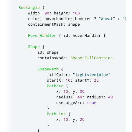
Rectangle
{
width
:
90
;
height
:
100
color
:
hoverHandler
.
hovered
?
"wheat"
:
"lig
containmentMask
:
shape
HoverHandler
{
id
:
hoverHandler
}
Shape
{
id
:
shape
containsMode
:
Shape
.
FillContains
ShapePath
{
fillColor
:
"lightsteelblue"
startX
:
10
;
startY
:
20
PathArc
{
x
:
10
;
y
:
80
radiusX
:
40
;
radiusY
:
40
useLargeArc
:
true
}
PathLine
{
x
:
10
;
y
:
20
}
}