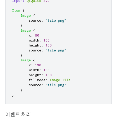
import
QtQuick
2.0
Item
{
Image
{
source
:
"tile.png"
}
Image
{
x
:
80
width
:
100
height
:
100
source
:
"tile.png"
}
Image
{
x
:
190
width
:
100
height
:
100
fillMode
:
Image
.
Tile
source
:
"tile.png"
}
}
이벤트 처리