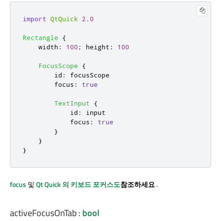
import
QtQuick
2.0
Rectangle
{
width
:
100
;
height
:
100
FocusScope
{
id
:
focusScope
focus
:
true
TextInput
{
id
:
input
focus
:
true
}
}
}
focus
및
Qt Quick
의 키보드 포커스도
참조하세요
.
activeFocusOnTab
:
bool