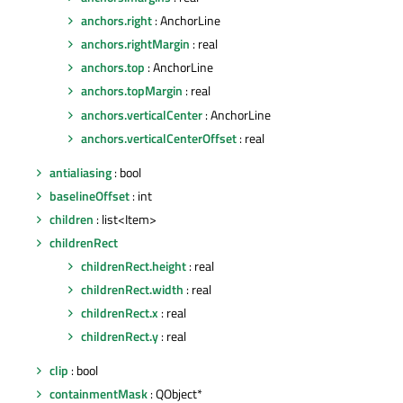
anchors.right
: AnchorLine
anchors.rightMargin
: real
anchors.top
: AnchorLine
anchors.topMargin
: real
anchors.verticalCenter
: AnchorLine
anchors.verticalCenterOffset
: real
antialiasing
: bool
baselineOffset
: int
children
: list<Item>
childrenRect
childrenRect.height
: real
childrenRect.width
: real
childrenRect.x
: real
childrenRect.y
: real
clip
: bool
containmentMask
: QObject*