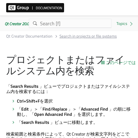
Qt Creator 20.0.1
Qt Creator Documentation
Search in projects or file systems
プロジェクトまたはファイ
このページでは
ルシステム内を検索
「
Search Results
」ビューでプロジェクトまたはファイルシステ
ム内を検索するには：
Ctrl+Shift+F
を選択
「
Edit
」＞「
Find/Replace
」＞「
Advanced Find
」の順に移
動し、「
Open Advanced Find
」を選択します。
「
Search Results
」ビューに移動します。
検索範囲と検索条件によって、
Qt Creator
が検索文字列をどこで