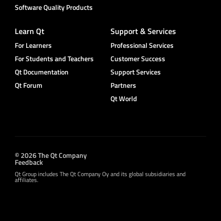
Software Quality Products
Learn Qt
Support & Services
For Learners
Professional Services
For Students and Teachers
Customer Success
Qt Documentation
Support Services
Qt Forum
Partners
Qt World
© 2026 The Qt Company
Feedback
Qt Group includes The Qt Company Oy and its global subsidiaries and
affiliates.