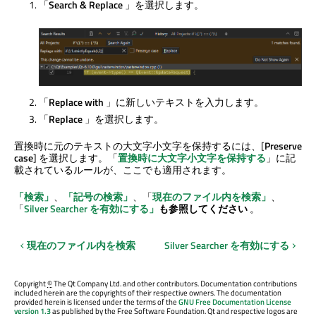
「
Search & Replace
」を選択します。
「
Replace with
」に新しいテキストを入力します。
「
Replace
」を選択します。
置換時に元のテキストの大文字小文字を保持するには、[
Preserve
case
] を選択します。「
置換時に大文字小文字を保持する
」に記
載されているルールが、ここでも適用されます。
「検索」
、
「記号の検索
」
、「
現在のファイル内を検索
」
、
「
Silver Searcher を有効にする
」
も参照してください
。
現在のファイル内を検索
Silver Searcher を有効にする
Copyright
©
The Qt Company Ltd. and other contributors. Documentation contributions
included herein are the copyrights of their respective owners. The documentation
provided herein is licensed under the terms of the
GNU Free Documentation License
version 1.3
as published by the Free Software Foundation. Qt and respective logos are