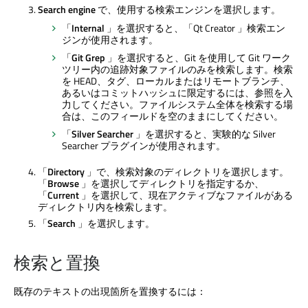
Search engine
で、使用する検索エンジンを選択します。
「
Internal
」を選択すると、「
Qt Creator
」検索エン
ジンが使用されます。
「
Git Grep
」を選択すると、Git を使用して Git ワーク
ツリー内の追跡対象ファイルのみを検索します。検索
を HEAD、タグ、ローカルまたはリモートブランチ、
あるいはコミットハッシュに限定するには、参照を入
力してください。ファイルシステム全体を検索する場
合は、このフィールドを空のままにしてください。
「
Silver Searcher
」を選択すると、実験的な Silver
Searcher プラグインが使用されます。
「
Directory
」で、検索対象のディレクトリを選択します。
「
Browse
」を選択してディレクトリを指定するか、
「
Current
」を選択して、現在アクティブなファイルがある
ディレクトリ内を検索します。
「
Search
」を選択します。
検索と置換
既存のテキストの出現箇所を置換するには：