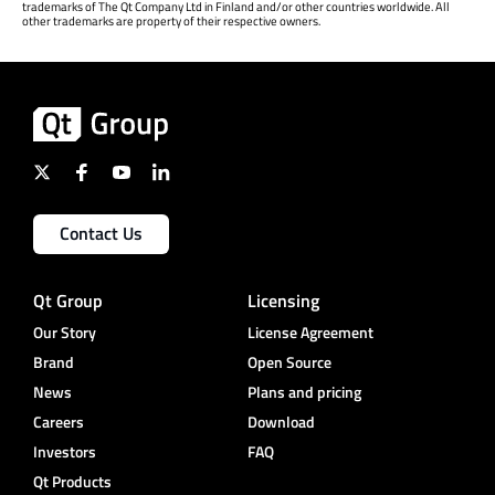
trademarks of The Qt Company Ltd in Finland and/or other countries worldwide. All
other trademarks are property of their respective owners.
Contact Us
Qt Group
Licensing
Our Story
License Agreement
Brand
Open Source
News
Plans and pricing
Careers
Download
Investors
FAQ
Qt Products