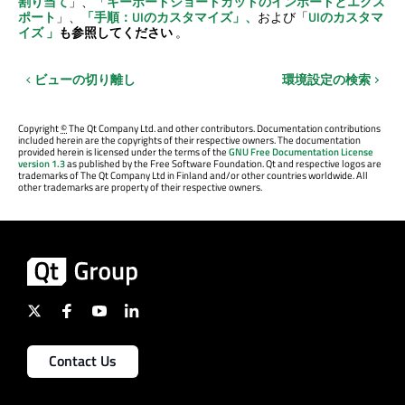
割り当て
」、「
キーボードショートカットのインポートとエクス
ポート
」、
「手順：UIのカスタマイズ」、
および「
UIのカスタマ
イズ
」
も参照してください
。
ビューの切り離し
環境設定の検索
Copyright
©
The Qt Company Ltd. and other contributors. Documentation contributions
included herein are the copyrights of their respective owners. The documentation
provided herein is licensed under the terms of the
GNU Free Documentation License
version 1.3
as published by the Free Software Foundation. Qt and respective logos are
trademarks of The Qt Company Ltd in Finland and/or other countries worldwide. All
other trademarks are property of their respective owners.
Contact Us