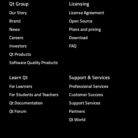
Qt Group
Licensing
Our Story
License Agreement
Brand
Open Source
News
Plans and pricing
Careers
Download
Investors
FAQ
Qt Products
Software Quality Products
Learn Qt
Support & Services
For Learners
Professional Services
For Students and Teachers
Customer Success
Qt Documentation
Support Services
Qt Forum
Partners
Qt World