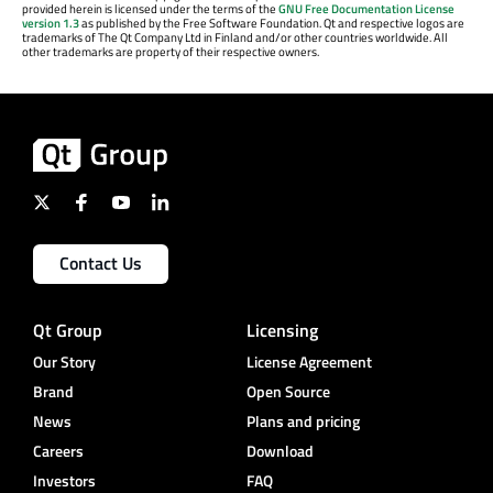
provided herein is licensed under the terms of the
GNU Free Documentation License
version 1.3
as published by the Free Software Foundation. Qt and respective logos are
trademarks of The Qt Company Ltd in Finland and/or other countries worldwide. All
other trademarks are property of their respective owners.
Contact Us
Qt Group
Licensing
Our Story
License Agreement
Brand
Open Source
News
Plans and pricing
Careers
Download
Investors
FAQ