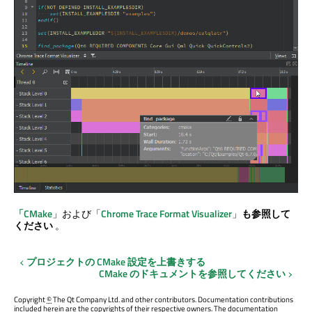
「CMake
」および「
Chrome Trace Format Visualizer
」
も参照して
ください
。
プロジェクトの CMake 設定を上書きする
CMake のドキュメントを参照してください
Copyright
©
The Qt Company Ltd. and other contributors. Documentation contributions
included herein are the copyrights of their respective owners. The documentation