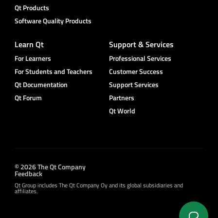
Qt Products
Software Quality Products
Learn Qt
Support & Services
For Learners
Professional Services
For Students and Teachers
Customer Success
Qt Documentation
Support Services
Qt Forum
Partners
Qt World
© 2026 The Qt Company
Feedback
Qt Group includes The Qt Company Oy and its global subsidiaries and
affiliates.