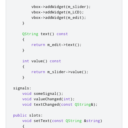
        vbox
-
>
addWidget
(
m_slider
);
        vbox
-
>
addWidget
(
m_LCD
);
        vbox
-
>
addWidget
(
m_edit
);
}
QString
 text
()
const
{
return
 m_edit
-
>
text
();
}
int
 value
()
const
{
return
 m_slider
-
>
value
();
}
signals
:
void
 someSignal
();
void
 valueChanged
(
int
);
void
 textChanged
(
const
QString
&
);
public
slots
:
void
 setText
(
const
QString
&
string
)
{