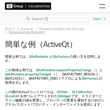
Qt 6.11
Active Qt
ActiveQt Examples and Tutorials
Simple Example (ActiveQt)
簡単な例（ActiveQt）
簡単な例では、
QAxBindable
と
QAxFactory
の使い方を説明しま
す。
この単純な例では、
QAxBindable::requestPropertyChange
（）と
QAxBindable::propertyChanged
（）、
、
QAXFACTORY_BEGIN()
、
マクロによる
QAxFactory
の
QAXCLASS()
QAXFACTORY_END()
使用を示します。
この例のActiveXコントロールは、
QSlider
、
QLCDNumber
、
QLineEdit
を持つレイアウトされた
QWidget
です。スライダーと
ライン編集の値を変更し、プロパティの変更を通知するためのシ
グナル/スロット/プロパティ・インターフェイスを提供します。