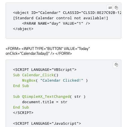
<
object
ID
=
"Calendar"
CLASSID
=
"CLSID:8E27C92B-1264
[
Standard Calendar control 
not
 available
!
]
<
PARAM
NAME
=
"day"
VALUE
=
"1"
/
>
<
/
object
>
<FORM> <INPUT TYPE="BUTTON" VALUE="Today"
onClick="Calendar.Today()" /> </FORM>
<
SCRIPT
LANGUAGE
=
"VBScript"
>
Sub
Calendar_Click
()
MsgBox
(
"Calendar Clicked!"
)
End
Sub
Sub
QSimpleAX_TextChanged
(
 str 
)
    document
.
title 
=
End
Sub
<
/
SCRIPT
>
<
SCRIPT
LANGUAGE
=
"JavaScript"
>