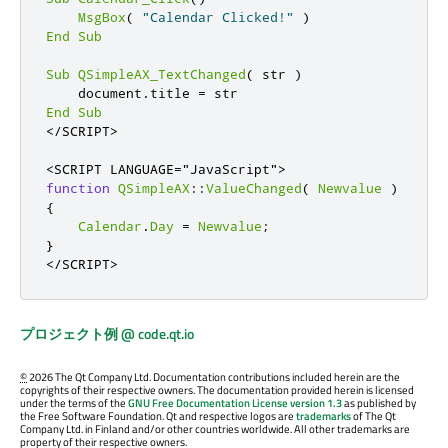
MsgBox
(
"Calendar Clicked!"
)
End
Sub
Sub
QSimpleAX_TextChanged
(
 str 
)
    document
.
title 
=
End
Sub
<
/
SCRIPT
>
<
SCRIPT
LANGUAGE
=
"JavaScript"
>
function
QSimpleAX
::
ValueChanged
(
Newvalue
)
{
Calendar
.
Day
=
Newvalue
;
}
<
/
SCRIPT
>
プロジェクト例 @ code.qt.io
©
2026 The Qt Company Ltd. Documentation contributions included herein are the
copyrights of their respective owners. The documentation provided herein is licensed
under the terms of the
GNU Free Documentation License version 1.3
as published by
the Free Software Foundation. Qt and respective logos are
trademarks
of The Qt
Company Ltd. in Finland and/or other countries worldwide. All other trademarks are
property of their respective owners.