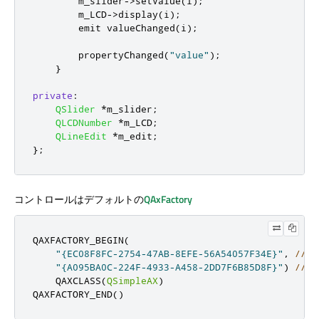
        m_slider
-
>
setValue
(
i
);
        m_LCD
-
>
display
(
i
);
emit
 valueChanged
(
i
);
        propertyChanged
(
"value"
);
}
private
:
QSlider
*
m_slider
;
QLCDNumber
*
m_LCD
;
QLineEdit
*
m_edit
;
};
コントロールはデフォルトの
QAxFactory
QAXFACTORY_BEGIN
(
"{EC08F8FC-2754-47AB-8EFE-56A54057F34E}"
,
// t
"{A095BA0C-224F-4933-A458-2DD7F6B85D8F}"
)
// a
    QAXCLASS
(
QSimpleAX
)
QAXFACTORY_END
()