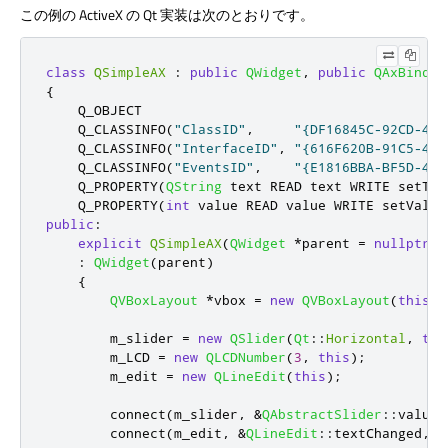
この例の ActiveX の Qt 実装は次のとおりです。
class
QSimpleAX
:
public
QWidget
,
public
QAxBindab
{
    Q_OBJECT

    Q_CLASSINFO
(
"ClassID"
,
"{DF16845C-92CD-4AA
    Q_CLASSINFO
(
"InterfaceID"
,
"{616F620B-91C5-441
    Q_CLASSINFO
(
"EventsID"
,
"{E1816BBA-BF5D-4A3
    Q_PROPERTY
(
QString
 text READ text WRITE setTex
    Q_PROPERTY
(
int
 value READ value WRITE setValue
public
:
explicit
QSimpleAX
(
QWidget
*
parent 
=
nullptr
)
:
QWidget
(
parent
)
{
QVBoxLayout
*
vbox 
=
new
QVBoxLayout
(
this
);
        m_slider 
=
new
QSlider
(
Qt
::
Horizontal
,
thi
        m_LCD 
=
new
QLCDNumber
(
3
,
this
);
        m_edit 
=
new
QLineEdit
(
this
);
        connect
(
m_slider
,
&
QAbstractSlider
::
valueC
        connect
(
m_edit
,
&
QLineEdit
::
textChanged
,
t