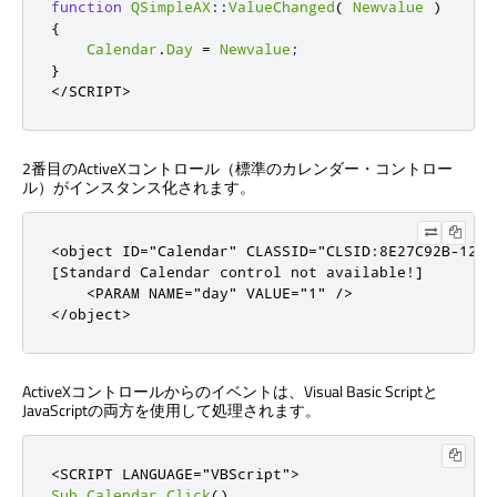
function
QSimpleAX
::
ValueChanged
(
Newvalue
)
{
Calendar
.
Day
=
Newvalue
;
}
<
/
SCRIPT
>
2番目のActiveXコントロール（標準のカレンダー・コントロー
ル）がインスタンス化されます。
<
object
ID
=
"Calendar"
CLASSID
=
"CLSID:8E27C92B-1264
[
Standard Calendar control 
not
 available
!
]
<
PARAM
NAME
=
"day"
VALUE
=
"1"
/
>
<
/
object
>
ActiveXコントロールからのイベントは、Visual Basic Scriptと
JavaScriptの両方を使用して処理されます。
<
SCRIPT
LANGUAGE
=
"VBScript"
>
Sub
Calendar_Click
()