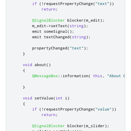
if
(
!
requestPropertyChange
(
"text"
))
return
;
QSignalBlocker
 blocker
(
m_edit
);
        m_edit
-
>
setText
(
string
);
emit
 someSignal
();
emit
 textChanged
(
string
);
        propertyChanged
(
"text"
);
}
void
 about
()
{
QMessageBox
::
information
(
this
,
"About QSi
}
void
 setValue
(
int
 i
)
{
if
(
!
requestPropertyChange
(
"value"
))
return
;
QSignalBlocker
 blocker
(
m_slider
);