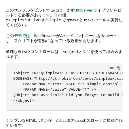
このサンプルをビルドするには、まず
QAxServer
ライブラリをビ
ルドする必要があります。その後、
で qmake と make ツールを実行し
examples/activeqt/simple
てください。
この
デモでは
、WebBrowserがActiveXコントロールをサポート
し、スクリプトが有効になっている必要があります。
単純なActiveXコントロールは、
タグを使って埋め込ま
<object>
れます。
<
object
ID
=
"QSimpleAX"
CLASSID
=
"CLSID:DF16845C-92C
CODEBASE
=
"http://qt.nokia.com/demos/simpleax.cab"
>
<
PARAM
NAME
=
"text"
VALUE
=
"A simple control"
/
>
<
PARAM
NAME
=
"value"
VALUE
=
"1"
/
>
[
Object 
not
 available
!
 Did you forget to build 
and
<
/
object
>
シンプルなHTMLボタンが、ActiveQtのabout()スロットに接続され
ています。