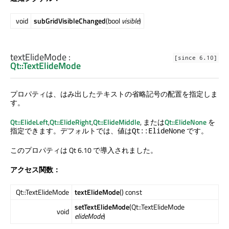
void
subGridVisibleChanged
(bool
visible
)
textElideMode
:
[since 6.10]
Qt::TextElideMode
プロパティは、はみ出したテキストの省略記号の配置を指定しま
す。
Qt::ElideLeft
,
Qt::ElideRight
,
Qt::ElideMiddle
, または
Qt::ElideNone
を
指定できます。デフォルトでは、値は
です。
Qt::ElideNone
このプロパティは Qt 6.10 で導入されました。
アクセス関数：
Qt::TextElideMode
textElideMode
() const
setTextElideMode
(Qt::TextElideMode
void
elideMode
)