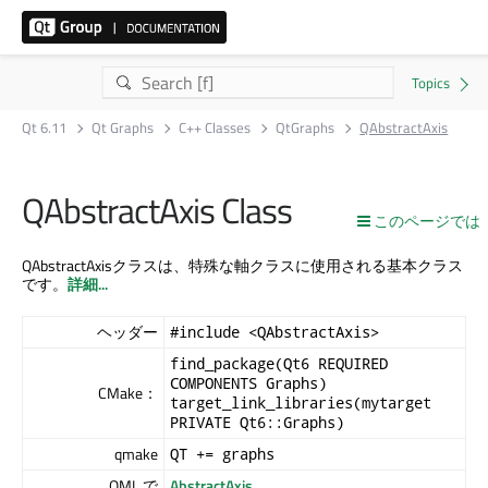
Qt 6.11
Qt Graphs
C++ Classes
QtGraphs
QAbstractAxis
QAbstractAxis Class
このページでは
QAbstractAxisクラスは、特殊な軸クラスに使用される基本クラス
です。
詳細...
ヘッダー
#include <QAbstractAxis>
find_package(Qt6 REQUIRED
COMPONENTS Graphs)
CMake：
target_link_libraries(mytarget
PRIVATE Qt6::Graphs)
qmake
QT += graphs
QML で
AbstractAxis