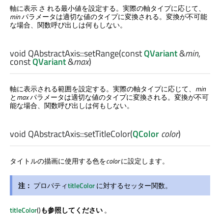
軸に表示 さ れる最小値を設定する。実際の軸タイプに応じて、
min
パラメータは適切な値のタイプに変換される。変換が不可能
な場合、関数呼び出しは何もしない。
void
QAbstractAxis::
setRange
(const
QVariant
&
min
,
const
QVariant
&
max
)
軸に表示される範囲を設定する。実際の軸タイプに応じて、
min
と
max
パラメータは適切な値のタイプに変換される。変換が不可
能な場合、関数呼び出しは何もしない。
void
QAbstractAxis::
setTitleColor
(
QColor
color
)
タイトルの描画に使用する色を
color
に設定します。
注：
プロパティ
titleColor
に対するセッター関数。
titleColor
()
も参照してください
。