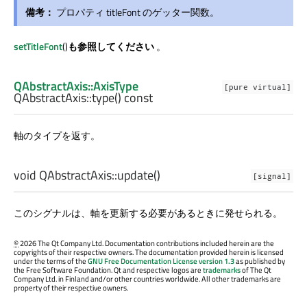
備考：
プロパティ titleFont のゲッター関数。
setTitleFont
()
も参照してください
。
QAbstractAxis::AxisType
[pure virtual]
QAbstractAxis::
type
() const
軸のタイプを返す。
void
QAbstractAxis::
update
()
[signal]
このシグナルは、軸を更新する必要があるときに発せられる。
©
2026 The Qt Company Ltd. Documentation contributions included herein are the
copyrights of their respective owners. The documentation provided herein is licensed
under the terms of the
GNU Free Documentation License version 1.3
as published by
the Free Software Foundation. Qt and respective logos are
trademarks
of The Qt
Company Ltd. in Finland and/or other countries worldwide. All other trademarks are
property of their respective owners.