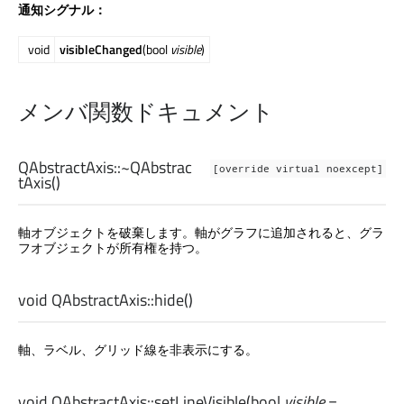
通知シグナル：
void
visibleChanged
(bool
visible
)
メンバ関数ドキュメント
QAbstractAxis::
~QAbstrac
[override virtual noexcept]
tAxis
()
軸オブジェクトを破棄します。軸がグラフに追加されると、グラ
フオブジェクトが所有権を持つ。
void
QAbstractAxis::
hide
()
軸、ラベル、グリッド線を非表示にする。
void
QAbstractAxis::
setLineVisible
(
bool
visible
=