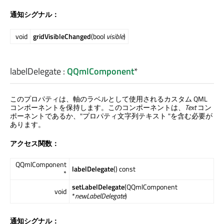
通知シグナル：
void
gridVisibleChanged
(bool
visible
)
labelDelegate
:
QQmlComponent
*
このプロパティは、軸のラベルとして使用されるカスタム QML
コンポーネントを保持します。このコンポーネントは、
Text
コン
ポーネントであるか、"プロパティ文字列テキスト "を含む必要が
あります。
アクセス関数：
QQmlComponent
labelDelegate
() const
*
setLabelDelegate
(QQmlComponent
void
*
newLabelDelegate
)
通知シグナル：