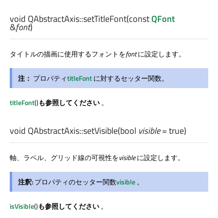
void
QAbstractAxis::
setTitleFont
(const
QFont
&
font
)
タイトルの描画に使用するフォントを
font
に設定します。
注：
プロパティ
titleFont
に対するセッター関数。
titleFont
()
も参照してください
。
void
QAbstractAxis::
setVisible
(
bool
visible
= true)
軸、ラベル、グリッド線の可視性を
visible
に設定します。
注釈:
プロパティのセッター関数
visible
。
isVisible
()
も参照してください
。