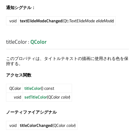
通知シグナル：
void
textElideModeChanged
(Qt::TextElideMode
elideMode
)
titleColor
:
QColor
このプロパティは、タイトルテキストの描画に使用される色を保
持する。
アクセス関数
QColor
titleColor
() const
void
setTitleColor
(QColor
color
)
ノーティファイアシグナル
void
titleColorChanged
(QColor
color
)