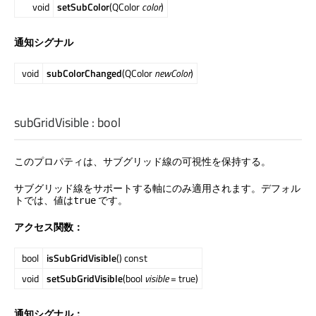
void
setSubColor
(QColor
color
)
通知シグナル
void
subColorChanged
(QColor
newColor
)
subGridVisible
:
bool
このプロパティは、サブグリッド線の可視性を保持する。
サブグリッド線をサポートする軸にのみ適用されます。デフォル
トでは、値は
です。
true
アクセス関数：
bool
isSubGridVisible
() const
void
setSubGridVisible
(bool
visible
= true)
通知シグナル：