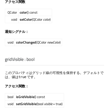
アクセス関数
QColor
color
() const
void
setColor
(QColor
color
)
通知シグナル：
void
colorChanged
(QColor
newColor
)
gridVisible
:
bool
このプロパティはグリッド線の可視性を保持する。デフォルトで
は、値は
です。
true
アクセス関数：
bool
isGridVisible
() const
void
setGridVisible
(bool
visible
= true)