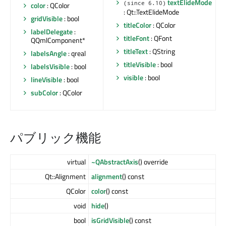
textElideMode
(since 6.10)
color
: QColor
: Qt::TextElideMode
gridVisible
: bool
titleColor
: QColor
labelDelegate
:
titleFont
: QFont
QQmlComponent*
titleText
: QString
labelsAngle
: qreal
titleVisible
: bool
labelsVisible
: bool
visible
: bool
lineVisible
: bool
subColor
: QColor
パブリック機能
virtual
~QAbstractAxis
() override
Qt::Alignment
alignment
() const
QColor
color
() const
void
hide
()
bool
isGridVisible
() const