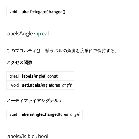
void
labelDelegateChanged
()
labelsAngle
:
qreal
このプロパティは、軸ラベルの角度を度単位で保持する。
アクセス関数
qreal
labelsAngle
() const
void
setLabelsAngle
(qreal
angle
)
ノーティファイアシグナル：
void
labelsAngleChanged
(qreal
angle
)
labelsVisible
:
bool