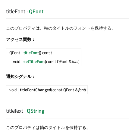
titleFont
:
QFont
このプロパティは、軸のタイトルのフォントを保持する。
アクセス関数：
QFont
titleFont
() const
void
setTitleFont
(const QFont &
font
)
通知シグナル：
void
titleFontChanged
(const QFont &
font
)
titleText
:
QString
このプロパティは軸のタイトルを保持する。