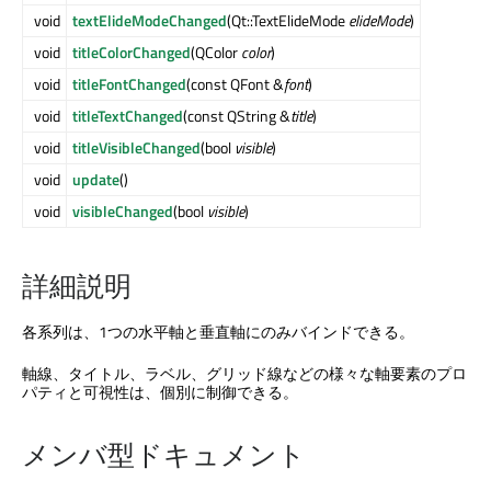
void
textElideModeChanged
(Qt::TextElideMode
elideMode
)
void
titleColorChanged
(QColor
color
)
void
titleFontChanged
(const QFont &
font
)
void
titleTextChanged
(const QString &
title
)
void
titleVisibleChanged
(bool
visible
)
void
update
()
void
visibleChanged
(bool
visible
)
詳細説明
各系列は、1つの水平軸と垂直軸にのみバインドできる。
軸線、タイトル、ラベル、グリッド線などの様々な軸要素のプロ
パティと可視性は、個別に制御できる。
メンバ型ドキュメント