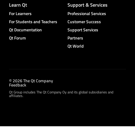
Learn Qt
Support & Services
For Learners
Professional Services
For Students and Teachers
Customer Success
Qt Documentation
Support Services
Qt Forum
Partners
Qt World
© 2026 The Qt Company
Feedback
Qt Group includes The Qt Company Oy and its global subsidiaries and
affiliates.