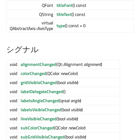
QFont
titleFont
() const
QString
titleText
() const
virtual
type
() const = 0
QAbstractAxis::AxisType
シグナル
void
alignmentChanged
(Qt::Alignment
alignment
)
void
colorChanged
(QColor
newColor
)
void
gridVisibleChanged
(bool
visible
)
void
labelDelegateChanged
()
void
labelsAngleChanged
(qreal
angle
)
void
labelsVisibleChanged
(bool
visible
)
void
lineVisibleChanged
(bool
visible
)
void
subColorChanged
(QColor
newColor
)
void
subGridVisibleChanged
(bool
visible
)