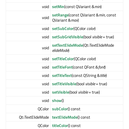
void
setMin
(const QVariant &
min
)
setRange
(const QVariant &
min
, const
void
QVariant &
max
)
void
setSubColor
(QColor
color
)
void
setSubGridVisible
(bool
visible
= true)
setTextElideMode
(Qt::TextElideMode
void
elideMode
)
void
setTitleColor
(QColor
color
)
void
setTitleFont
(const QFont &
font
)
void
setTitleText
(const QString &
title
)
void
setTitleVisible
(bool
visible
= true)
void
setVisible
(bool
visible
= true)
void
show
()
QColor
subColor
() const
Qt::TextElideMode
textElideMode
() const
QColor
titleColor
() const