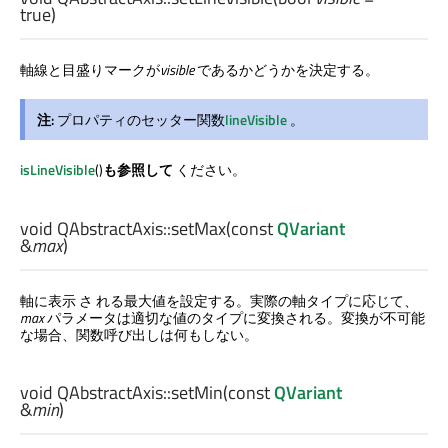
true)
軸線と目盛りマークが
visible
であるかどうかを決定する。
注:
プロパティのセッター関数
lineVisible
。
isLineVisible
()
も参照して
ください。
void
QAbstractAxis::
setMax
(const
QVariant
&
max
)
軸に表示 さ れる最大値を設定する。実際の軸タイプに応じて、
max
パラメータは適切な値のタイプに変換される。変換が不可能
な場合、関数呼び出しは何もしない。
void
QAbstractAxis::
setMin
(const
QVariant
&
min
)