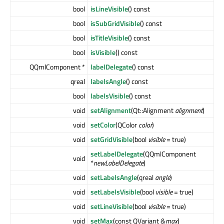
bool
isLineVisible
() const
bool
isSubGridVisible
() const
bool
isTitleVisible
() const
bool
isVisible
() const
QQmlComponent *
labelDelegate
() const
qreal
labelsAngle
() const
bool
labelsVisible
() const
void
setAlignment
(Qt::Alignment
alignment
)
void
setColor
(QColor
color
)
void
setGridVisible
(bool
visible
= true)
setLabelDelegate
(QQmlComponent
void
*
newLabelDelegate
)
void
setLabelsAngle
(qreal
angle
)
void
setLabelsVisible
(bool
visible
= true)
void
setLineVisible
(bool
visible
= true)
void
setMax
(const QVariant &
max
)