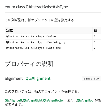
enum class QAbstractAxis::
AxisType
この列挙型は、軸オブジェクトの型を指定する。
定数
値
QAbstractAxis::AxisType::Value
0
QAbstractAxis::AxisType::BarCategory
1
QAbstractAxis::AxisType::DateTime
2
プロパティの説明
alignment
:
Qt::Alignment
[since 6.9]
このプロパティは、軸のアライメントを保持する。
Qt::AlignLeft
,
Qt::AlignRight
,
Qt::AlignBottom
, または
Qt::AlignTop
を指
定できます。