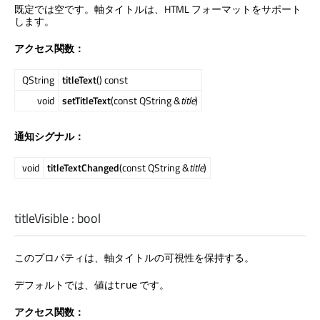
既定では空です。軸タイトルは、HTML フォーマットをサポート
します。
アクセス関数：
QString
titleText
() const
void
setTitleText
(const QString &
title
)
通知シグナル：
void
titleTextChanged
(const QString &
title
)
titleVisible
:
bool
このプロパティは、軸タイトルの可視性を保持する。
デフォルトでは、値は
です。
true
アクセス関数：