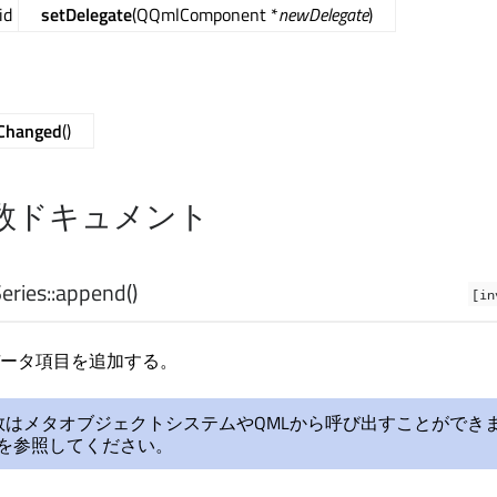
id
setDelegate
(QQmlComponent *
newDelegate
)
eChanged
()
数ドキュメント
ries::
append
()
[in
ータ項目を追加する。
数はメタオブジェクトシステムやQMLから呼び出すことができ
を参照してください。