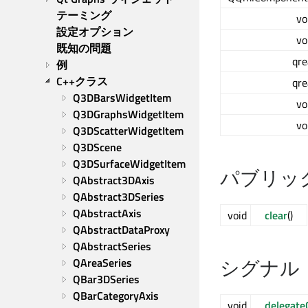
テーミング
vo
設定オプション
vo
既知の問題
qre
例
C++クラス
qre
Q3DBarsWidgetItem
vo
Q3DGraphsWidgetItem
vo
Q3DScatterWidgetItem
Q3DScene
Q3DSurfaceWidgetItem
パブリッ
QAbstract3DAxis
QAbstract3DSeries
QAbstractAxis
void
clear
()
QAbstractDataProxy
QAbstractSeries
シグナル
QAreaSeries
QBar3DSeries
QBarCategoryAxis
void
delegat