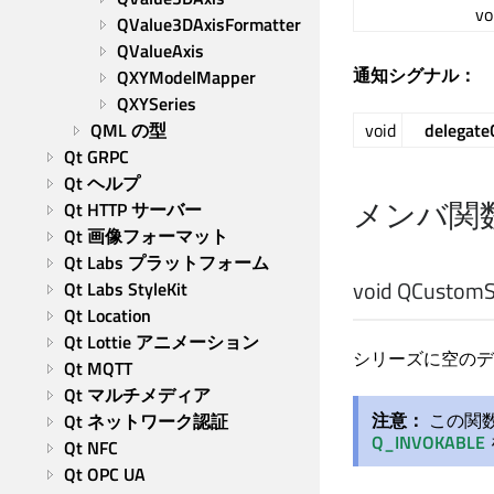
vo
QValue3DAxisFormatter
QValueAxis
通知シグナル：
QXYModelMapper
QXYSeries
QML の型
void
delegat
Qt GRPC
Qt ヘルプ
メンバ関
Qt HTTP サーバー
Qt 画像フォーマット
Qt Labs プラットフォーム
void
QCustomSe
Qt Labs StyleKit
Qt Location
Qt Lottie アニメーション
シリーズに空のデ
Qt MQTT
Qt マルチメディア
注意：
この関
Qt ネットワーク認証
Q_INVOKABLE
Qt NFC
Qt OPC UA