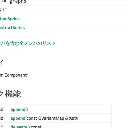
 += graphs
6.11
tomSeries
stractSeries
ンバを含む全メンバのリスト
ィ
mlComponent*
ク機能
id
append
()
id
append
(const QVariantMap &
data
)
 *
delegate
() const