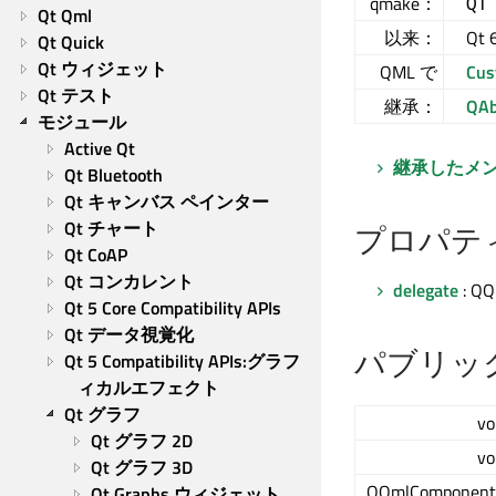
qmake：
QT
Qt Qml
以来：
Qt 
Qt Quick
Qt ウィジェット
QML で
Cus
Qt テスト
継承：
QAb
モジュール
Active Qt
継承したメ
Qt Bluetooth
Qt キャンバス ペインター
Qt チャート
プロパテ
Qt CoAP
Qt コンカレント
delegate
: QQ
Qt 5 Core Compatibility APIs
Qt データ視覚化
パブリッ
Qt 5 Compatibility APIs:グラフ
ィカルエフェクト
Qt グラフ
vo
Qt グラフ 2D
vo
Qt グラフ 3D
QQmlComponent
Qt Graphs ウィジェット