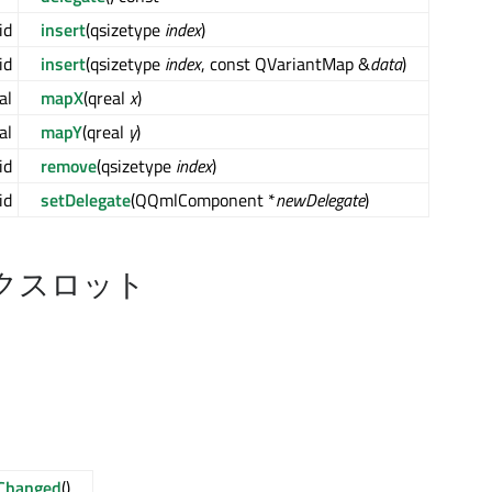
id
insert
(qsizetype
index
)
id
insert
(qsizetype
index
, const QVariantMap &
data
)
al
mapX
(qreal
x
)
al
mapY
(qreal
y
)
id
remove
(qsizetype
index
)
id
setDelegate
(QQmlComponent *
newDelegate
)
クスロット
eChanged
()