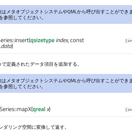
数はメタオブジェクトシステムやQMLから呼び出すことができ
を参照してください。
ries::
insert
(
qsizetype
index
, const
[in
&
data
)
a
で定義されたデータ項目を追加する。
数はメタオブジェクトシステムやQMLから呼び出すことができ
を参照してください。
eries::
mapX
(
qreal
x
)
[in
ンダリング空間に変換して返す。