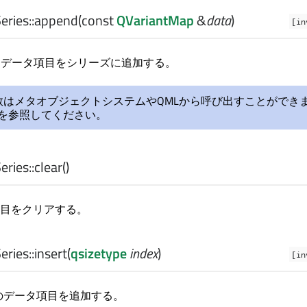
ries::
append
(const
QVariantMap
&
data
)
[in
データ項目をシリーズに追加する。
数はメタオブジェクトシステムやQMLから呼び出すことができ
を参照してください。
ries::
clear
()
目をクリアする。
ries::
insert
(
qsizetype
index
)
[in
のデータ項目を追加する。