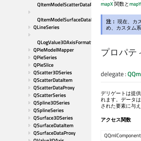
mapX
関数と
map
QItemModelScatterDataProxy
QItemModelSurfaceDataProxy
注：
現在、カ
QLineSeries
め、カスタム
QLogValue3DAxisFormatter
プロパテ
QPieModelMapper
QPieSeries
QPieSlice
QScatter3DSeries
delegate
:
QQm
QScatterDataItem
QScatterDataProxy
デリゲートは提供
QScatterSeries
れます。データは
QSpline3DSeries
された要素に与え
QSplineSeries
QSurface3DSeries
アクセス関数
QSurfaceDataItem
QSurfaceDataProxy
QQmlComponent
QValue3DAxis