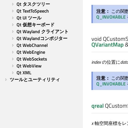
Qt タスクツリー
Qt TextToSpeech
注意：
この関
Q_INVOKABLE
Qt UI ツール
Qt 仮想キーボード
Qt Wayland クライアント
void
QCustomSe
Qt Waylandコンポジター
QVariantMap
Qt WebChannel
Qt WebEngine
Qt WebSockets
index
の位置に
dat
Qt WebView
Qt XML
注意：
この関
ツールとユーティリティ
Q_INVOKABLE
qreal
QCustomS
x
軸空間座標をレ