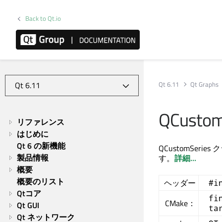
Back to Qt.io
Qt 6.11
Qt Graphs
QCustomS
リファレンス
はじめに
Qt 6 の新機能
QCustomSe
製品情報
す。
詳細...
概要
概要のリスト
ヘッダー
#i
Qtコア
fi
CMake：
Qt GUI
ta
Qt ネットワーク