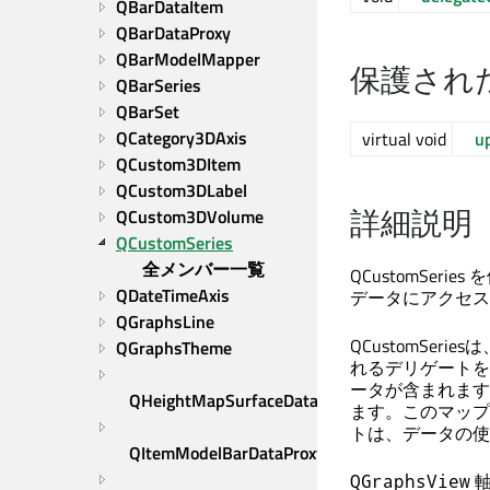
QBarDataItem
QBarDataProxy
QBarModelMapper
保護され
QBarSeries
QBarSet
QCategory3DAxis
virtual void
u
QCustom3DItem
QCustom3DLabel
詳細説明
QCustom3DVolume
QCustomSeries
全メンバー一覧
QCustomSe
QDateTimeAxis
データにアクセス
QGraphsLine
QCustomSe
QGraphsTheme
れるデリゲートを
ータが含まれます
QHeightMapSurfaceDataProxy
ます。このマップ
トは、データの使
QItemModelBarDataProxy
軸
QGraphsView