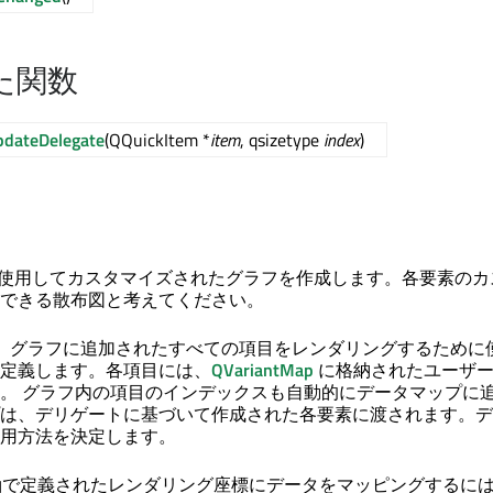
た関数
pdateDelegate
(QQuickItem *
item
, qsizetype
index
)
ries を使用してカスタマイズされたグラフを作成します。各要素の
できる散布図と考えてください。
riesは、グラフに追加されたすべての項目をレンダリングするために
定義します。各項目には、
QVariantMap
に格納されたユーザ
。 グラフ内の項目のインデックスも自動的にデータマップに
は、デリゲートに基づいて作成された各要素に渡されます。デ
用方法を決定します。
で定義されたレンダリング座標にデータをマッピングするに