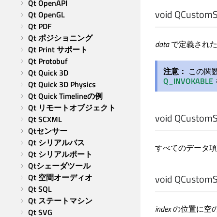
Qt OpenAPI
void
QCustomSe
Qt OpenGL
Qt PDF
Qt ポジショニング
data
で定義された
Qt Print サポート
Qt Protobuf
注意：
この関
Qt Quick 3D
Q_INVOKABLE
Qt Quick 3D Physics
Qt Quick Timelineの例
Qt リモートオブジェクト
void
QCustomSe
Qt SCXML
Qtセンサー
Qt シリアルバス
すべてのデータ項
Qt シリアルポート
Qtシェーダツール
Qt 空間オーディオ
void
QCustomSe
Qt SQL
Qt ステートマシン
index
の位置に空
Qt SVG