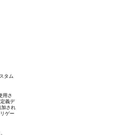
カスタム
使用さ
ー定義デ
追加され
リゲー
は、