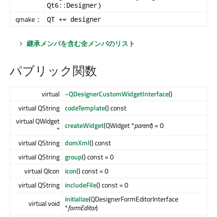
Qt6::Designer)
qmake：
QT += designer
継承メンバを含む全メンバのリスト
パブリック関数
virtual
~QDesignerCustomWidgetInterface
()
virtual QString
codeTemplate
() const
virtual QWidget
createWidget
(QWidget *
parent
) = 0
*
virtual QString
domXml
() const
virtual QString
group
() const = 0
virtual QIcon
icon
() const = 0
virtual QString
includeFile
() const = 0
initialize
(QDesignerFormEditorInterface
virtual void
*
formEditor
)