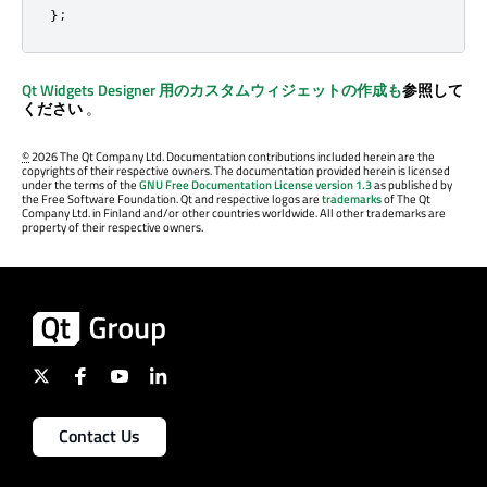
};
Qt Widgets Designer
用のカスタムウィジェットの作成も
参照して
ください
。
©
2026 The Qt Company Ltd. Documentation contributions included herein are the
copyrights of their respective owners. The documentation provided herein is licensed
under the terms of the
GNU Free Documentation License version 1.3
as published by
the Free Software Foundation. Qt and respective logos are
trademarks
of The Qt
Company Ltd. in Finland and/or other countries worldwide. All other trademarks are
property of their respective owners.
Contact Us