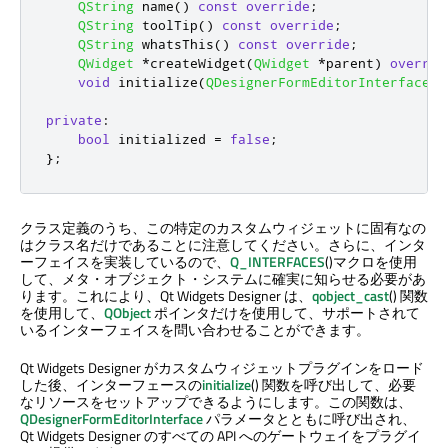
QString
 name
()
const
override
;
QString
 toolTip
()
const
override
;
QString
 whatsThis
()
const
override
;
QWidget
*
createWidget
(
QWidget
*
parent
)
overrid
void
 initialize
(
QDesignerFormEditorInterface
*
private
:
bool
 initialized 
=
false
;
};
クラス定義のうち、この特定のカスタムウィジェットに固有なの
はクラス名だけであることに注意してください。さらに、インタ
ーフェイスを実装しているので、
Q_INTERFACES
()マクロを使用
して、メタ・オブジェクト・システムに確実に知らせる必要があ
ります。これにより、
Qt Widgets Designer
は、
qobject_cast
() 関数
を使用して、
QObject
ポインタだけを使用して、サポートされて
いるインターフェイスを問い合わせることができます。
Qt Widgets Designer
がカスタムウィジェットプラグインをロード
した後、インターフェースの
initialize
() 関数を呼び出して、必要
なリソースをセットアップできるようにします。この関数は、
QDesignerFormEditorInterface
パラメータとともに呼び出され、
Qt Widgets Designer
のすべての API へのゲートウェイをプラグイ