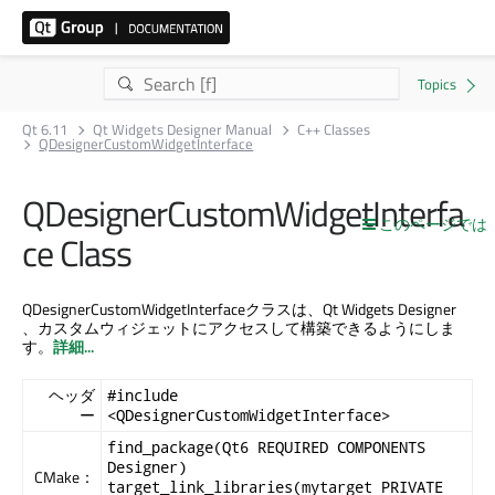
Qt 6.11
Qt Widgets Designer Manual
C++ Classes
QDesignerCustomWidgetInterface
QDesignerCustomWidgetInterfa
このページでは
ce Class
QDesignerCustomWidgetInterfaceクラスは、
Qt Widgets Designer
、カスタムウィジェットにアクセスして構築できるようにしま
す。
詳細...
ヘッダ
#include
ー
<QDesignerCustomWidgetInterface>
find_package(Qt6 REQUIRED COMPONENTS
Designer)
CMake：
target_link_libraries(mytarget PRIVATE