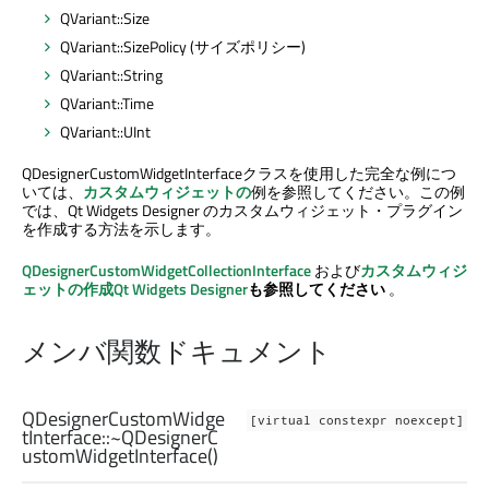
QVariant::Size
QVariant::SizePolicy (サイズポリシー)
QVariant::String
QVariant::Time
QVariant::UInt
QDesignerCustomWidgetInterfaceクラスを使用した完全な例につ
いては、
カスタムウィジェットの
例を参照してください。この例
では、
Qt Widgets Designer
のカスタムウィジェット・プラグイン
を作成する方法を示します。
QDesignerCustomWidgetCollectionInterface
および
カスタムウィジ
ェットの作成
Qt Widgets Designer
も参照してください
。
メンバ関数ドキュメント
QDesignerCustomWidge
[virtual constexpr noexcept]
tInterface::
~QDesignerC
ustomWidgetInterface
()