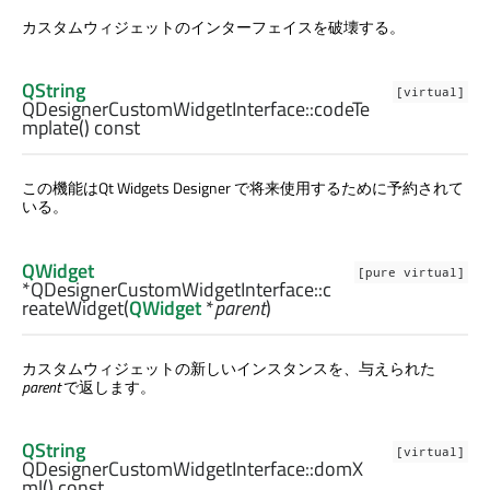
カスタムウィジェットのインターフェイスを破壊する。
QString
[virtual]
QDesignerCustomWidgetInterface::
codeTe
mplate
() const
この機能は
Qt Widgets Designer
で将来使用するために予約されて
いる。
QWidget
[pure virtual]
*QDesignerCustomWidgetInterface::
c
reateWidget
(
QWidget
*
parent
)
カスタムウィジェットの新しいインスタンスを、与えられた
parent
で返します。
QString
[virtual]
QDesignerCustomWidgetInterface::
domX
ml
() const