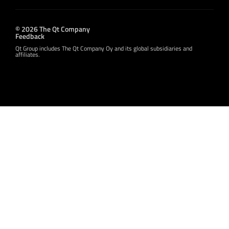
© 2026 The Qt Company
Feedback
Qt Group includes The Qt Company Oy and its global subsidiaries and
affiliates.