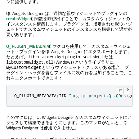
ンに提供します。
Qt Widgets Designer
は、適切な親ウィジェットでプラグインの
createWidget
() 関数を呼び出すことで、カスタムウィジェットの
インスタンスを構築します。プラグインは、指定された親ウィジ
ェットでカスタムウィジェットのインスタンスを構築して返す必
要があります。
Q_PLUGIN_METADATA
() マクロを使用して、カスタム・ウィジェ
ット・プラグインを
Qt Widgets Designer
にエクスポートします。
たとえば、
(Unix) または
libcustomwidgetplugin.so
(Windows) というライブラリに
libcustomwidget.dll
というウィジェット・クラスがある場合、プ
MyCustomWidget
ラグイン・ヘッダを含むファイルに次の行を追加することで、こ
れをエクスポートできます：
Q_PLUGIN_METADATA
(
IID 
"org.qt-project.Qt.QDesigner
このマクロは、
Qt Widgets Designer
がカスタムウィジェットにア
クセスして構築できるようにします。このマクロがないと、
Qt
Widgets Designer
は使用できません。