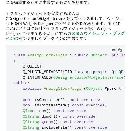
スを構築するために実装する必要があります。
カスタムウィジェットを実装する場合は、
QDesignerCustomWidgetInterface をサブクラス化して、ウィジェ
ットを
Qt Widgets Designer
に公開する必要があります。例えば、
これはアナログ時計のカスタムウィジェットを
Qt Widgets
Designer
で使用できるようにする
カスタムウィジェット・プラグ
インの
例で使用したプラグインの宣言です：
class
AnalogClockPlugin
:
public
QObject
,
public
Q
{
    Q_OBJECT

    Q_PLUGIN_METADATA
(
IID 
"org.qt-project.Qt.QDesi
    Q_INTERFACES
(
QDesignerCustomWidgetInterface
)
public
:
explicit
AnalogClockPlugin
(
QObject
*
parent 
=
n
bool
 isContainer
()
const
override
;
bool
 isInitialized
()
const
override
;
QIcon
 icon
()
const
override
;
QString
 domXml
()
const
override
;
QString
group
()
const
override
;
QString
 includeFile
()
const
override
;