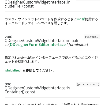
QDesignerCustomWidgetInterface::
in
cludeFile
() const
カスタムウィジェットのコードを作成するときに
uic が
使用する
インクルードファイルへのパスを返します。
void
[virtual]
QDesignerCustomWidgetInterface::
initiali
ze
(
QDesignerFormEditorInterface
*
formEditor
)
指定された
formEditor
インターフェースで使用するためにウィジ
ェットを初期化します。
isInitialized
()
も参照してください
。
bool
[pure virtual]
QDesignerCustomWidgetInterface::
is
Container
() const
カスタムウィジェットがコンテナとして使用される場合はtrueを