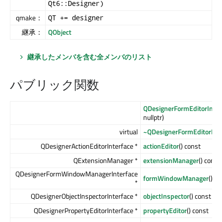
Qt6::Designer)
qmake：
QT += designer
継承：
QObject
継承したメンバを含む全メンバのリスト
パブリック関数
QDesignerFormEditorInter
nullptr)
virtual
~QDesignerFormEditorInte
QDesignerActionEditorInterface *
actionEditor
() const
QExtensionManager *
extensionManager
() const
QDesignerFormWindowManagerInterface
formWindowManager
() c
*
QDesignerObjectInspectorInterface *
objectInspector
() const
QDesignerPropertyEditorInterface *
propertyEditor
() const