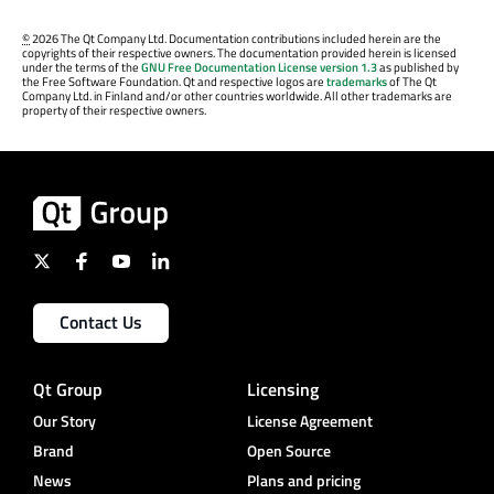
©
2026 The Qt Company Ltd. Documentation contributions included herein are the
copyrights of their respective owners. The documentation provided herein is licensed
under the terms of the
GNU Free Documentation License version 1.3
as published by
the Free Software Foundation. Qt and respective logos are
trademarks
of The Qt
Company Ltd. in Finland and/or other countries worldwide. All other trademarks are
property of their respective owners.
Contact Us
Qt Group
Licensing
Our Story
License Agreement
Brand
Open Source
News
Plans and pricing