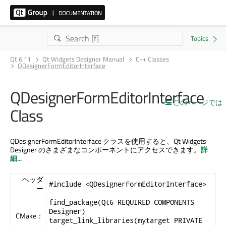
Qt 6.11
Qt Widgets Designer Manual
C++ Classes
QDesignerFormEditorInterface
QDesignerFormEditorInterface
このページでは
Class
QDesignerFormEditorInterface クラスを使用すると、
Qt Widgets
Designer
のさまざまなコンポーネントにアクセスできます。
詳
細...
ヘッダ
#include <QDesignerFormEditorInterface>
ー
find_package(Qt6 REQUIRED COMPONENTS
Designer)
CMake：
target_link_libraries(mytarget PRIVATE