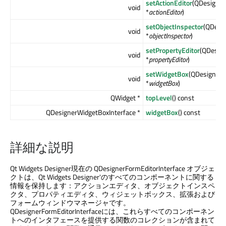
setActionEditor
(QDesigner
void
*
actionEditor
)
setObjectInspector
(QDesig
void
*
objectInspector
)
setPropertyEditor
(QDesign
void
*
propertyEditor
)
setWidgetBox
(QDesignerW
void
*
widgetBox
)
QWidget *
topLevel
() const
QDesignerWidgetBoxInterface *
widgetBox
() const
詳細な説明
Qt Widgets Designer
現在の QDesignerFormEditorInterface オブジェ
クトは、
Qt Widgets Designer
'のすべてのコンポーネントに関する
情報を保持します：アクションエディタ、オブジェクトインスペ
クタ、プロパティエディタ、ウィジェットボックス、拡張および
フォームウィンドウマネージャです。
QDesignerFormEditorInterfaceには、これらすべてのコンポーネン
トへのインタフェースを提供する関数のコレクションが含まれて