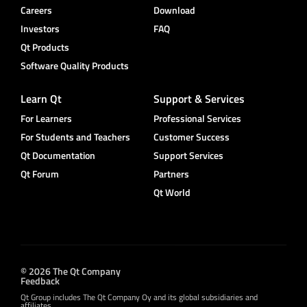
Careers
Download
Investors
FAQ
Qt Products
Software Quality Products
Learn Qt
Support & Services
For Learners
Professional Services
For Students and Teachers
Customer Success
Qt Documentation
Support Services
Qt Forum
Partners
Qt World
© 2026 The Qt Company
Feedback
Qt Group includes The Qt Company Oy and its global subsidiaries and
affiliates.