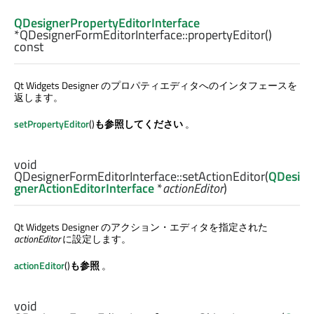
QDesignerPropertyEditorInterface
*QDesignerFormEditorInterface::
propertyEditor
()
const
Qt Widgets Designer
のプロパティエディタへのインタフェースを
返します。
setPropertyEditor
()
も参照してください
。
void
QDesignerFormEditorInterface::
setActionEditor
(
QDesi
gnerActionEditorInterface
*
actionEditor
)
Qt Widgets Designer
のアクション・エディタを指定された
actionEditor
に設定します。
actionEditor
()
も参照
。
void