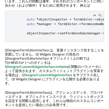
います。これらの関数は通常、それぞれのコンポーネントに問い
合わせ（および操作）するために使用されます。例えば
auto
*
objectInspector 
=
 formEditor
-
>
object
auto
*
manager 
=
 formEditor
-
>
formWindowMana
        objectInspector
-
>
setFormWindow
(
manager
-
>
fo
QDesignerFormEditorInterface は、直接インスタンス化することを
意図していません。
Qt Widgets Designer
の現在の
QDesignerFormEditorInterface オブジェクト ( 上の例では
) へのポインタは、
formEditor
QDesignerCustomWidgetInterface::initialize
() 関数のパラメータに
よって提供されます。カスタムウィジェットプラグインを実装す
る場合は、
QDesignerCustomWidgetInterface
をサブクラス化し
て、
Qt Widgets Designer
にプラグインを公開する必要がありま
す。
QDesignerFormEditorInterfaceは、アクションエディタ、プロパテ
ィエディタ、オブジェクトインスペクタ、ウィジェットボックス
を設定する関数も提供します。これらは独自のカスタムコンポー
ネントを提供したい場合にのみ有用です。