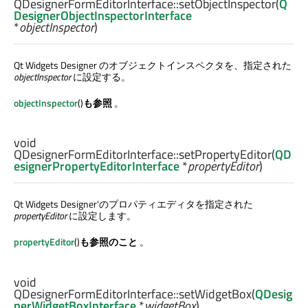
QDesignerFormEditorInterface::
setObjectInspector
(
Q
DesignerObjectInspectorInterface
*
objectInspector
)
Qt Widgets Designer
のオブジェクトインスペクタを、指定された
objectInspector
に設定する。
objectInspector
()
も参照
。
void
QDesignerFormEditorInterface::
setPropertyEditor
(
QD
esignerPropertyEditorInterface
*
propertyEditor
)
Qt Widgets Designer
'のプロパティエディタを指定された
propertyEditor
に設定します。
propertyEditor
()
も参照のこと
。
void
QDesignerFormEditorInterface::
setWidgetBox
(
QDesig
nerWidgetBoxInterface
*
widgetBox
)