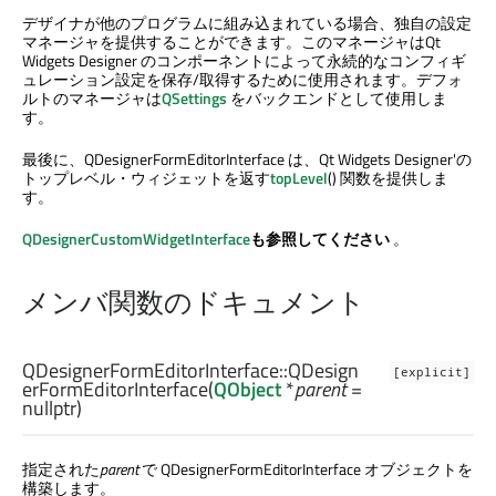
デザイナが他のプログラムに組み込まれている場合、独自の設定
マネージャを提供することができます。このマネージャは
Qt
Widgets Designer
のコンポーネントによって永続的なコンフィギ
ュレーション設定を保存/取得するために使用されます。デフォ
ルトのマネージャは
QSettings
をバックエンドとして使用しま
す。
最後に、QDesignerFormEditorInterface は、
Qt Widgets Designer
'の
トップレベル・ウィジェットを返す
topLevel
() 関数を提供しま
す。
QDesignerCustomWidgetInterface
も参照してください
。
メンバ関数のドキュメント
QDesignerFormEditorInterface::
QDesign
[explicit]
erFormEditorInterface
(
QObject
*
parent
=
nullptr)
指定された
parent
で QDesignerFormEditorInterface オブジェクトを
構築します。