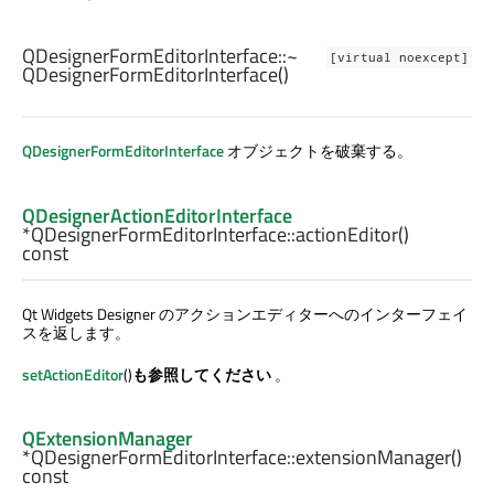
QDesignerFormEditorInterface::
~
[virtual noexcept]
QDesignerFormEditorInterface
()
QDesignerFormEditorInterface
オブジェクトを破棄する。
QDesignerActionEditorInterface
*QDesignerFormEditorInterface::
actionEditor
()
const
Qt Widgets Designer
のアクションエディターへのインターフェイ
スを返します。
setActionEditor
()
も参照してください
。
QExtensionManager
*QDesignerFormEditorInterface::
extensionManager
()
const