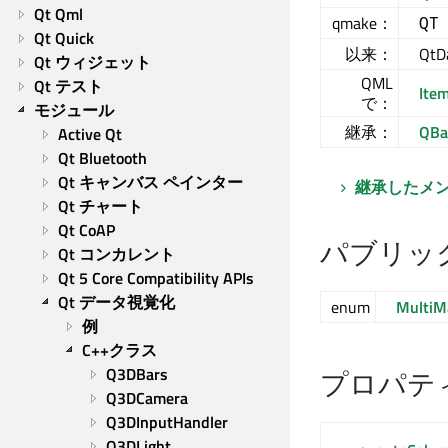
Qt Qml
qmake：
QT
Qt Quick
以来：
QtDa
Qt ウィジェット
QML
Qt テスト
Ite
で：
モジュール
継承：
QBa
Active Qt
Qt Bluetooth
Qt キャンバス ペインター
継承したメ
Qt チャート
Qt CoAP
パブリッ
Qt コンカレント
Qt 5 Core Compatibility APIs
Qt データ視覚化
enum
MultiM
例
C++クラス
Q3DBars
プロパテ
Q3DCamera
Q3DInputHandler
Q3DLight