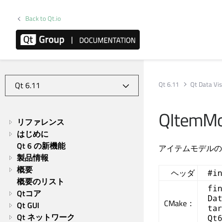
Back to Qt.io
Qt 6.11
Qt Data Vis
QItemMo
リファレンス
はじめに
Qt 6 の新機能
アイテムモデルの
製品情報
概要
ヘッダ
#i
概要のリスト
fi
Qtコア
Da
CMake：
Qt GUI
ta
Qt ネットワーク
Qt