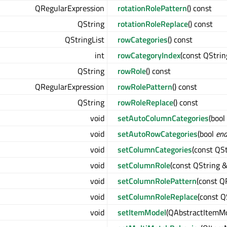
QRegularExpression
rotationRolePattern
() const
QString
rotationRoleReplace
() const
QStringList
rowCategories
() const
int
rowCategoryIndex
(const QStrin
QString
rowRole
() const
QRegularExpression
rowRolePattern
() const
QString
rowRoleReplace
() const
void
setAutoColumnCategories
(bool
void
setAutoRowCategories
(bool
ena
void
setColumnCategories
(const QSt
void
setColumnRole
(const QString 
void
setColumnRolePattern
(const Q
void
setColumnRoleReplace
(const Q
void
setItemModel
(QAbstractItemMo