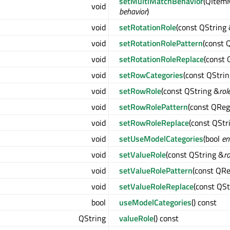
setMultiMatchBehavior
(QItem
void
behavior
)
void
setRotationRole
(const QString
void
setRotationRolePattern
(const 
void
setRotationRoleReplace
(const 
void
setRowCategories
(const QStrin
void
setRowRole
(const QString &
rol
void
setRowRolePattern
(const QReg
void
setRowRoleReplace
(const QStr
void
setUseModelCategories
(bool
en
void
setValueRole
(const QString &
ro
void
setValueRolePattern
(const QRe
void
setValueRoleReplace
(const QSt
bool
useModelCategories
() const
QString
valueRole
() const