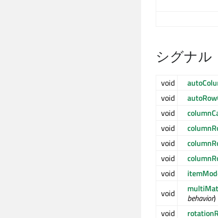
シグナル
void
autoCol
void
autoRow
void
columnC
void
columnR
void
columnR
void
columnR
void
itemMod
multiMa
void
behavior
)
void
rotation