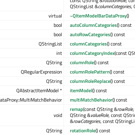
const QString &
rotationRole
, co
QStringList &
columnCategories
,
virtual
~QItemModelBarDataProxy
()
bool
autoColumnCategories
() const
bool
autoRowCategories
() const
QStringList
columnCategories
() const
int
columnCategoryIndex
(const QS
QString
columnRole
() const
QRegularExpression
columnRolePattern
() const
QString
columnRoleReplace
() const
QAbstractItemModel *
itemModel
() const
taProxy::MultiMatchBehavior
multiMatchBehavior
() const
remap
(const QString &
rowRole
,
void
QString &
valueRole
, const QStr
&
rowCategories
, const QStringLi
QString
rotationRole
() const