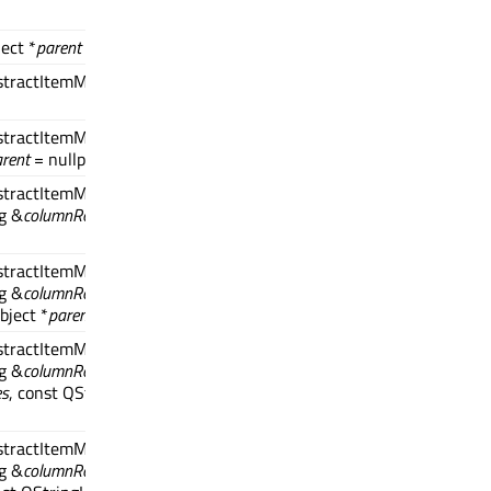
ect *
parent
= nullptr)
stractItemModel *
itemModel
, QObject
stractItemModel *
itemModel
, const
rent
= nullptr)
stractItemModel *
itemModel
, const
ng &
columnRole
, const QString &
valueRole
,
stractItemModel *
itemModel
, const
ng &
columnRole
, const QString &
valueRole
,
bject *
parent
= nullptr)
stractItemModel *
itemModel
, const
ng &
columnRole
, const QString &
valueRole
,
es
, const QStringList &
columnCategories
,
stractItemModel *
itemModel
, const
ng &
columnRole
, const QString &
valueRole
,