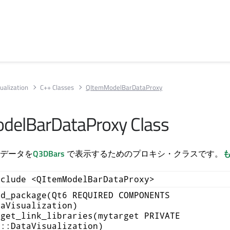
ualization
C++ Classes
QItemModelBarDataProxy
delBarDataProxy Class
データを
Q3DBars
で表示するためのプロキシ・クラスです。
も
nclude <QItemModelBarDataProxy>
nd_package(Qt6 REQUIRED COMPONENTS
taVisualization)
rget_link_libraries(mytarget PRIVATE
6::DataVisualization)