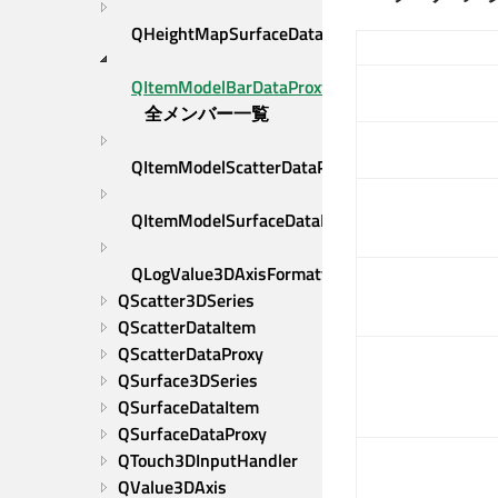
QHeightMapSurfaceDataProxy
QItemModelBarDataProxy
全メンバー一覧
QItemModelScatterDataProxy
QItemModelSurfaceDataProxy
QLogValue3DAxisFormatter
QScatter3DSeries
QScatterDataItem
QScatterDataProxy
QSurface3DSeries
QSurfaceDataItem
QSurfaceDataProxy
QTouch3DInputHandler
QValue3DAxis