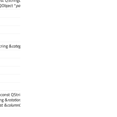
nst QStringList &
rowCategories
, const
 QObject *
parent
= nullptr)
tring &
category
)
 const QString &
columnRole
, const
ing &
rotationRole
, const QStringList
st &
columnCategories
)