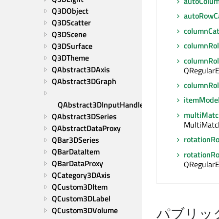
autoColum
Q3DObject
autoRowCa
Q3DScatter
columnCat
Q3DScene
columnRol
Q3DSurface
Q3DTheme
columnRol
QAbstract3DAxis
QRegularE
QAbstract3DGraph
columnRol
itemMode
QAbstract3DInputHandler
multiMatc
QAbstract3DSeries
MultiMatc
QAbstractDataProxy
rotationRo
QBar3DSeries
QBarDataItem
rotationR
QBarDataProxy
QRegularE
QCategory3DAxis
QCustom3DItem
QCustom3DLabel
パブリッ
QCustom3DVolume