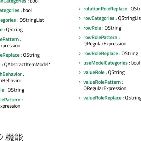
nCategories
: bool
rotationRoleReplace
: QStr
tegories
: bool
rowCategories
: QStringLis
egories
: QStringList
rowRole
: QString
e
: QString
rowRolePattern
:
ePattern
:
QRegularExpression
xpression
rowRoleReplace
: QString
eReplace
: QString
useModelCategories
: bool
l
: QAbstractItemModel*
valueRole
: QString
hBehavior
:
hBehavior
valueRolePattern
:
QRegularExpression
le
: QString
valueRoleReplace
: QStrin
olePattern
:
xpression
ク機能