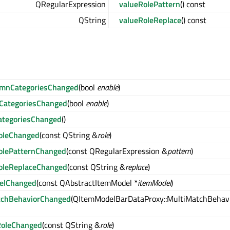
QRegularExpression
valueRolePattern
() const
QString
valueRoleReplace
() const
umnCategoriesChanged
(bool
enable
)
CategoriesChanged
(bool
enable
)
ategoriesChanged
()
oleChanged
(const QString &
role
)
olePatternChanged
(const QRegularExpression &
pattern
)
oleReplaceChanged
(const QString &
replace
)
elChanged
(const QAbstractItemModel *
itemModel
)
tchBehaviorChanged
(QItemModelBarDataProxy::MultiMatchBehav
RoleChanged
(const QString &
role
)