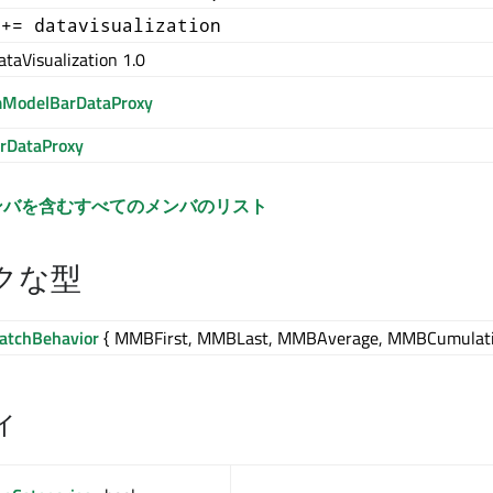
 += datavisualization
taVisualization 1.0
mModelBarDataProxy
rDataProxy
ンバを含むすべてのメンバのリスト
クな型
atchBehavior
{ MMBFirst, MMBLast, MMBAverage, MMBCumulati
ィ