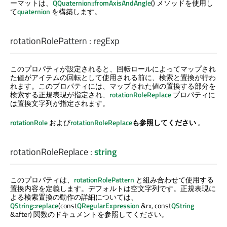
ーマットは、
QQuaternion::fromAxisAndAngle
() メソッドを使用し
て
quaternion
を構築します。
rotationRolePattern
:
regExp
このプロパティが設定されると、回転ロールによってマップされ
た値がアイテムの回転として使用される前に、検索と置換が行わ
れます。このプロパティには、マップされた値の置換する部分を
検索する正規表現が指定され、
rotationRoleReplace
プロパティに
は置換文字列が指定されます。
rotationRole
および
rotationRoleReplace
も参照してください
。
rotationRoleReplace
:
string
このプロパティは、
rotationRolePattern
と組み合わせて使用する
置換内容を定義します。デフォルトは空文字列です。正規表現に
よる検索置換の動作の詳細については、
QString::replace
(const
QRegularExpression
&rx, const
QString
&after) 関数のドキュメントを参照してください。