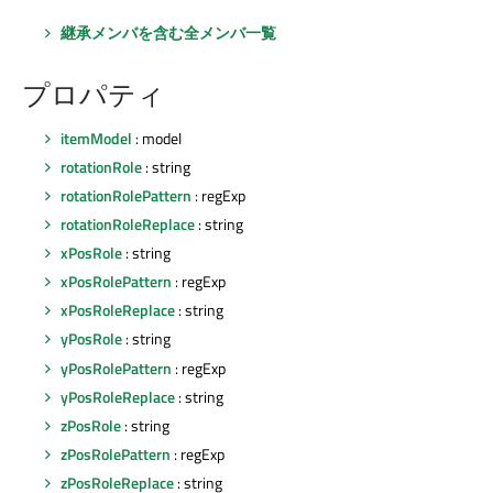
継承メンバを含む全メンバ一覧
プロパティ
itemModel
: model
rotationRole
: string
rotationRolePattern
: regExp
rotationRoleReplace
: string
xPosRole
: string
xPosRolePattern
: regExp
xPosRoleReplace
: string
yPosRole
: string
yPosRolePattern
: regExp
yPosRoleReplace
: string
zPosRole
: string
zPosRolePattern
: regExp
zPosRoleReplace
: string