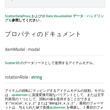
ScatterDataProxy
および
Qt Data Visualization
データ・ハンドリン
グも
参照してください
。
プロパティのドキュメント
itemModel
:
model
Scatter3D
のデータソースとして使用するアイテムモデル。
rotationRole
:
string
アイテムの回転にマッピングするアイテムモデルの役割。モデル
は、
quaternion
に直接変換可能なバリアントとして、または文字
列表現の 1 つとして、回転の値を提供することができま
す:
または
。最初のフォーマ
"scalar,x,y,z"
"@angle,x,y,z"
ットは、与えられた値で直接
quaternion
を構築し、2 番目のフォ