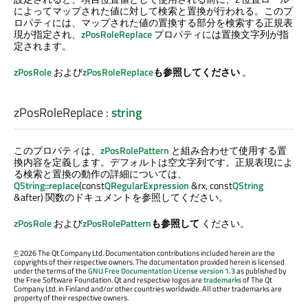
によってマップされた値に対して検索と置換が行われる。このプ
ロパティには、マップされた値の置換する部分を検索する正規表
現が指定され、
zPosRoleReplace
プロパティには置換文字列が指
定されます。
zPosRole
および
zPosRoleReplace
も参照してください
。
zPosRoleReplace
:
string
このプロパティは、
zPosRolePattern
と組み合わせて使用する置
換内容を定義します。デフォルトは空文字列です。正規表現によ
る検索と置換の動作の詳細については、
QString::replace
(const
QRegularExpression
&rx, const
QString
&after) 関数のドキュメントを参照してください。
zPosRole
および
zPosRolePattern
も参照して
ください。
©
2026 The Qt Company Ltd. Documentation contributions included herein are the
copyrights of their respective owners. The documentation provided herein is licensed
under the terms of the
GNU Free Documentation License version 1.3
as published by
the Free Software Foundation. Qt and respective logos are
trademarks
of The Qt
Company Ltd. in Finland and/or other countries worldwide. All other trademarks are
property of their respective owners.