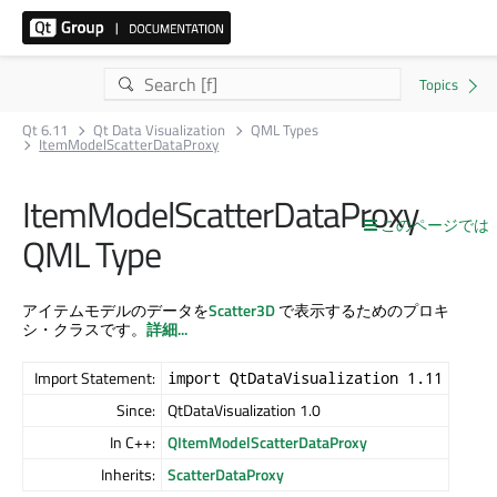
Qt 6.11
Qt Data Visualization
QML Types
ItemModelScatterDataProxy
ItemModelScatterDataProxy
このページでは
QML Type
アイテムモデルのデータを
Scatter3D
で表示するためのプロキ
シ・クラスです。
詳細...
Import Statement:
import QtDataVisualization 1.11
Since:
QtDataVisualization 1.0
In C++:
QItemModelScatterDataProxy
Inherits:
ScatterDataProxy