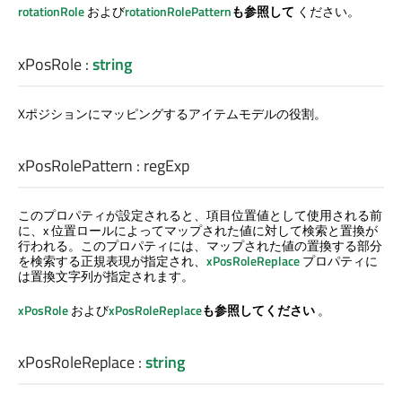
rotationRole
および
rotationRolePattern
も参照して
ください。
xPosRole
:
string
Xポジションにマッピングするアイテムモデルの役割。
xPosRolePattern
:
regExp
このプロパティが設定されると、項目位置値として使用される前
に、x 位置ロールによってマップされた値に対して検索と置換が
行われる。このプロパティには、マップされた値の置換する部分
を検索する正規表現が指定され、
xPosRoleReplace
プロパティに
は置換文字列が指定されます。
xPosRole
および
xPosRoleReplace
も参照してください
。
xPosRoleReplace
:
string