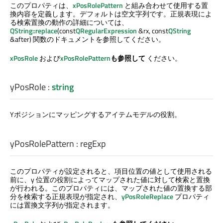
このプロパティは、
xPosRolePattern
と組み合わせて使用する置
換内容を定義します。デフォルトは空文字列です。正規表現によ
る検索置換の動作の詳細については、
QString::replace
(const
QRegularExpression
&rx, const
QString
&after) 関数のドキュメントを参照してください。
xPosRole
および
xPosRolePattern
も参照して
ください。
yPosRole
:
string
Yポジションにマッピングするアイテムモデルの役割。
yPosRolePattern
:
regExp
このプロパティが設定されると、項目位置の値として使用される
前に、y 位置の役割によってマップされた値に対して検索と置換
が行われる。このプロパティには、マップされた値の置換する部
分を検索する正規表現が指定され、
yPosRoleReplace
プロパティ
には置換文字列が指定されます。