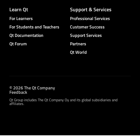
Learn Qt
Support & Services
For Learners
Professional Services
For Students and Teachers
Customer Success
Qt Documentation
Support Services
Qt Forum
Partners
Qt World
© 2026 The Qt Company
Feedback
Qt Group includes The Qt Company Oy and its global subsidiaries and
affiliates.