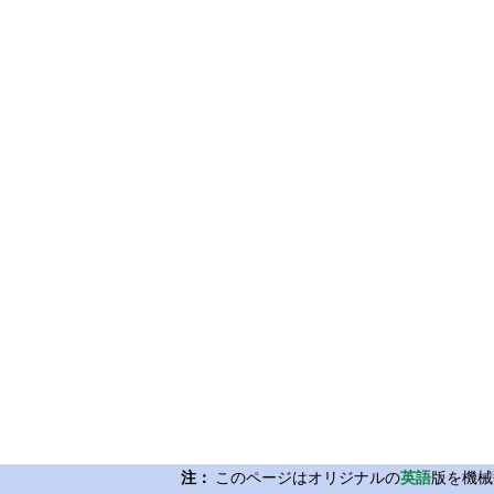
注：
このページはオリジナルの
英語
版を機械