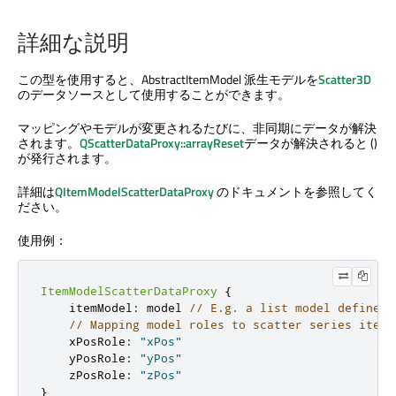
詳細な説明
この型を使用すると、AbstractItemModel 派生モデルを
Scatter3D
のデータソースとして使用することができます。
マッピングやモデルが変更されるたびに、非同期にデータが解決
されます。
QScatterDataProxy::arrayReset
データが解決されると ()
が発行されます。
詳細は
QItemModelScatterDataProxy
のドキュメントを参照してく
ださい。
使用例：
ItemModelScatterDataProxy
{
    itemModel
:
 model 
// E.g. a list model defined 
// Mapping model roles to scatter series item 
    xPosRole
:
"xPos"
    yPosRole
:
"yPos"
    zPosRole
:
"zPos"
}