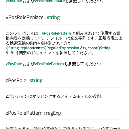
yPosRole
および
yPosRoleReplace
も参照してください
。
yPosRoleReplace
:
string
このプロパティは、
yPosRolePattern
と組み合わせて使用する置
換内容を定義します。デフォルトは空文字列です。正規表現によ
る検索置換の動作の詳細については、
QString::replace
(const
QRegularExpression
&rx, const
QString
&after) 関数のドキュメントを参照してください。
yPosRole
および
yPosRolePattern
も参照して
ください。
zPosRole
:
string
Zポジションにマッピングするアイテムモデルの役割。
zPosRolePattern
:
regExp
設定されると、項目位置値として使用される前に、z 位置ロール